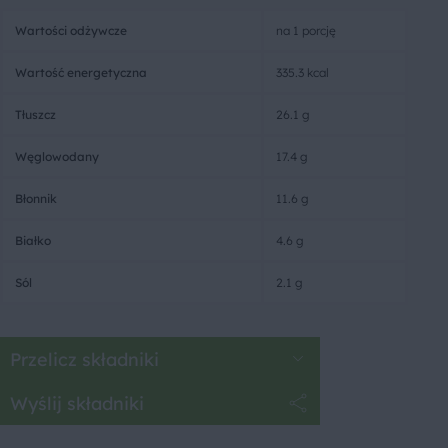
Wartości odżywcze
na 1 porcję
Wartość energetyczna
335.3 kcal
Tłuszcz
26.1 g
Węglowodany
17.4 g
Błonnik
11.6 g
Białko
4.6 g
Sól
2.1 g
Przelicz składniki
Wyślij składniki