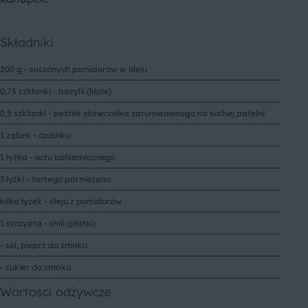
Składniki
200 g - suszonych pomidorów w oleju
0,75 szklanki - bazylii (liście)
0,5 szklanki - pestek słonecznika zarumienionego na suchej patelni
1 ząbek - czosnku
1 łyżka - octu balsamicznego
3 łyżki - tartego parmezanu
kilka łyżek - oleju z pomidorów
1 szczypta - chili (płatki)
- sól, pieprz do smaku
- cukier do smaku
Wartości odżywcze