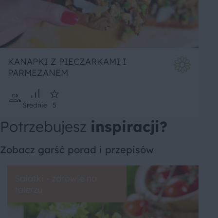
KANAPKI Z PIECZARKAMI I
PARMEZANEM
Średnie
5
Potrzebujesz
inspiracji?
Zobacz garść porad i przepisów
Sałatki - zdrowie na
talerzu