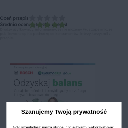
Oceń przepis
Średnia ocen: 5, Liczba ocen: 3
Drodzy użytkownicy, informujemy, że nie możemy Was zapewnić, że
publikowane opinie pochodzą od konsumentów, którzy korzystali z
przepisu.
Szanujemy Twoją prywatność
Gdy przeglądasz naszą stronę, chcielibyśmy wykorzystywać