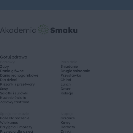
Gotuj zdrowo
Potrawy
Pora dnia
Zupy
Śniadanie
Dania główne
Drugie śniadanie
Dania jednogarnkowe
Przystawka
Dla dzieci
Obiad
Kiszonki i przetwory
Lunch
Sosy
Deser
Sałatki i surówki
Kolacja
Kuchnie świata
Zdrowy fastfood
Specjalne okazje
Napoje
Boże Narodzenie
Grzańce
Wielkanoc
Kawy
Przyjęcia i imprezy
Herbaty
Przyjęcia dla dzieci
Drinki