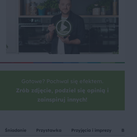
Gotowe? Pochwal się efektem.
Zrób zdjęcie, podziel się opinią i
zainspiruj innych!
Śniadanie
Przystawka
Przyjęcia i imprezy
Blende