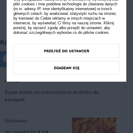
pliki cookies i inne podobne technologie do zbierania danych
(m.in. adresy IP, inne identyfikatory internetowe) w trzech
głównych celach: by analizować statystyki ruchu na stronie,
by kierować do Ciebie reklamy w innych miejscach w
internecie, by wyświetlać Ci filmy na naszej stronie. Kliknij
poniżej, by wyrazić zgodę albo przejdź do ustawień, aby
dokonać szczegółowych wyborów co do plików cookies.
Komentarze
PRZEJDŹ DO USTAWIEŃ
Komentarze tylko dla zalogowanych
ZGADZAM SIĘ
Marta
Super pasta na urozmaicenie dodatku do
kanapek.
fiziowaaa
No rewelacja! A tak