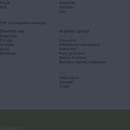
Piknik
Smoothie
Grill
Koktajle
Soki
TOP 10 przepisów miesiąca
Dowiedz się
Wybierz sprzęt
Inspiracje
Kuchnia
Porady
Zmywarki
Artykuły
Chłodziarki i zamrażarki
Quizy
Piekarniki
Redakcja
Płyty grzewcze
Roboty kuchnne
Blendery ręczne i kielichowe
Dom
Odkurzacze
Suszarki
Pralki
Copyright © 2026