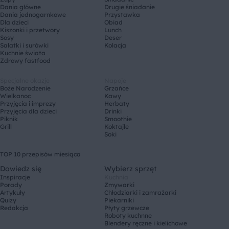
Dania główne
Drugie śniadanie
Dania jednogarnkowe
Przystawka
Dla dzieci
Obiad
Kiszonki i przetwory
Lunch
Sosy
Deser
Sałatki i surówki
Kolacja
Kuchnie świata
Zdrowy fastfood
Specjalne okazje
Napoje
Boże Narodzenie
Grzańce
Wielkanoc
Kawy
Przyjęcia i imprezy
Herbaty
Przyjęcia dla dzieci
Drinki
Piknik
Smoothie
Grill
Koktajle
Soki
TOP 10 przepisów miesiąca
Dowiedz się
Wybierz sprzęt
Inspiracje
Kuchnia
Porady
Zmywarki
Artykuły
Chłodziarki i zamrażarki
Quizy
Piekarniki
Redakcja
Płyty grzewcze
Roboty kuchnne
Blendery ręczne i kielichowe