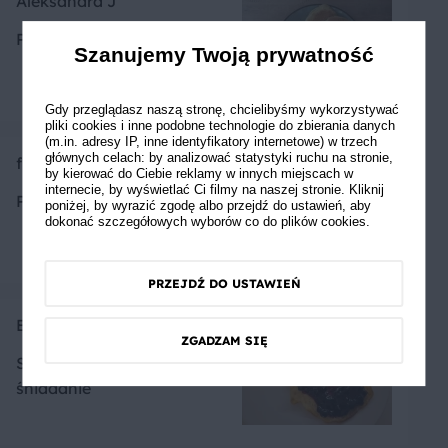
Aleksandra J
Pyszne śniadanie ☺️
Szanujemy Twoją prywatność
Gdy przeglądasz naszą stronę, chcielibyśmy wykorzystywać
pliki cookies i inne podobne technologie do zbierania danych
(m.in. adresy IP, inne identyfikatory internetowe) w trzech
głównych celach: by analizować statystyki ruchu na stronie,
fiziowaaa
by kierować do Ciebie reklamy w innych miejscach w
internecie, by wyświetlać Ci filmy na naszej stronie. Kliknij
Pycha, szybkie i proste
poniżej, by wyrazić zgodę albo przejdź do ustawień, aby
dokonać szczegółowych wyborów co do plików cookies.
PRZEJDŹ DO USTAWIEŃ
Ewusia1222
ZGADZAM SIĘ
Super przepis- najlepsze
śniadanie