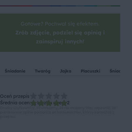
Gotowe? Pochwal się efektem.
Zrób zdjęcie, podziel się opinią i
zainspiruj innych!
Śniadanie
Twaróg
Jajka
Placuszki
Śniadanie 
Oceń przepis
Średnia ocen: 5, Liczba ocen: 2
Drodzy użytkownicy, informujemy, że nie możemy Was zapewnić, że
publikowane opinie pochodzą od konsumentów, którzy korzystali z
przepisu.