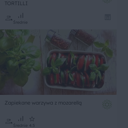
TORTILLI
Średnie
Zapiekane warzywa z mozarellą
Średnie
4.5