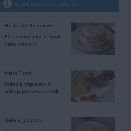
Komentarze tylko dla zalogowanych
Nastassia Mamaieva
Ekspresowe placki, smak
dzieciństwa 🙂
MiszelPiszel
Robi się migusiem. A
znikają jeszcze szybciej!
zielone_obloczki