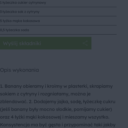
1 łyżeczka cukier cytrynowy
3 łyżeczka sok z cytryny
5 łyżka mąka kokosowa
0,5 łyżeczka soda
Wyślij składniki
Opis wykonania
1. Banany obieramy i kroimy w plasterki, skrapiamy
sokiem z cytryny i rozgniatamy, można je
zblendować. 2. Dodajemy jajka, sodę, łyżeczkę cukru
(jeśli banany były mocno słodkie, pomijamy cukier)
oraz 4 łyżki mąki kokosowej i mieszamy wszystko.
Konsystencja ma być gęsta i przypominać taki jakby