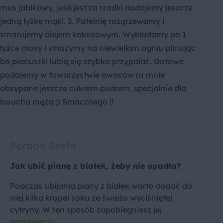
mus jabłkowy, jeśli jest za rzadki dodajemy jeszcze
jedną łyżkę mąki. 3. Patelnię rozgrzewamy i
smarujemy olejem kokosowym. Wykładamy po 1
łyżce masy i smażymy na niewielkim ogniu pilnując
bo placuszki lubią się szybko przypalać. Gotowe
podajemy w towarzystwie owoców (u mnie
obsypane jeszcze cukrem pudrem, specjalnie dla
łasucha męża ;) Smacznego !!
Porada Szefa
Jak ubić pianę z białek, żeby nie opadła?
Podczas ubijania piany z białek warto dodać do
niej kilka kropel soku ze świeżo wyciśniętej
cytryny. W ten sposób zapobiegniesz jej
opadnięciu
.