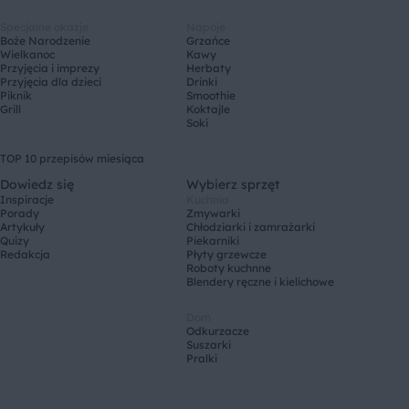
Specjalne okazje
Napoje
Boże Narodzenie
Grzańce
Wielkanoc
Kawy
Przyjęcia i imprezy
Herbaty
Przyjęcia dla dzieci
Drinki
Piknik
Smoothie
Grill
Koktajle
Soki
TOP 10 przepisów miesiąca
Dowiedz się
Wybierz sprzęt
Inspiracje
Kuchnia
Porady
Zmywarki
Artykuły
Chłodziarki i zamrażarki
Quizy
Piekarniki
Redakcja
Płyty grzewcze
Roboty kuchnne
Blendery ręczne i kielichowe
Dom
Odkurzacze
Suszarki
Pralki