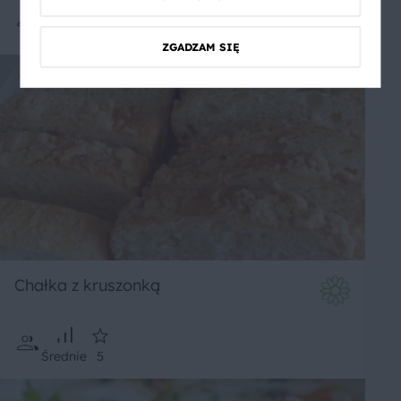
Średnie
ZGADZAM SIĘ
Chałka z kruszonką
Średnie
5