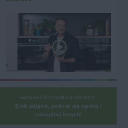
Gotowe? Pochwal się efektem.
Zrób zdjęcie, podziel się opinią i
zainspiruj innych!