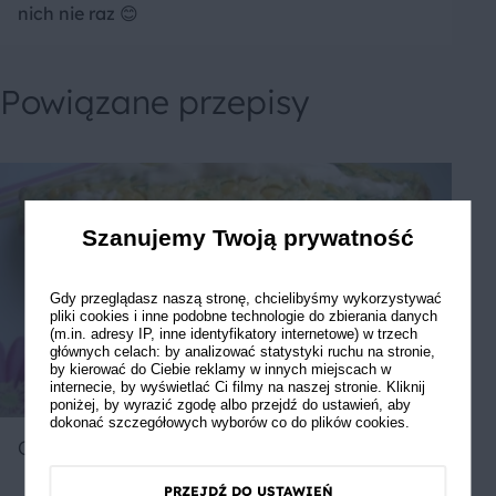
nich nie raz 😊
Powiązane przepisy
Szanujemy Twoją prywatność
Gdy przeglądasz naszą stronę, chcielibyśmy wykorzystywać
pliki cookies i inne podobne technologie do zbierania danych
(m.in. adresy IP, inne identyfikatory internetowe) w trzech
głównych celach: by analizować statystyki ruchu na stronie,
by kierować do Ciebie reklamy w innych miejscach w
internecie, by wyświetlać Ci filmy na naszej stronie. Kliknij
poniżej, by wyrazić zgodę albo przejdź do ustawień, aby
dokonać szczegółowych wyborów co do plików cookies.
Omlet z kukurydzą i mintajem
PRZEJDŹ DO USTAWIEŃ