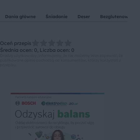
Dania główne
Śniadanie
Deser
Bezglutenowe
Oceń przepis
Średnia ocen: 0, Liczba ocen: 0
Drodzy użytkownicy, informujemy, że nie możemy Was zapewnić, że
publikowane opinie pochodzą od konsumentów, którzy korzystali z
przepisu.