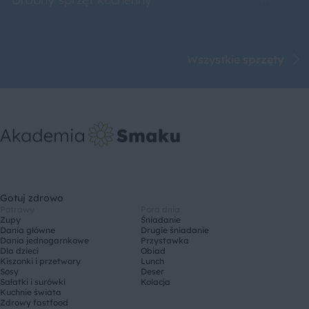
Wszystkie
sprzęty
Gotuj zdrowo
Potrawy
Pora dnia
Zupy
Śniadanie
Dania główne
Drugie śniadanie
Dania jednogarnkowe
Przystawka
Dla dzieci
Obiad
Kiszonki i przetwory
Lunch
Sosy
Deser
Sałatki i surówki
Kolacja
Kuchnie świata
Zdrowy fastfood