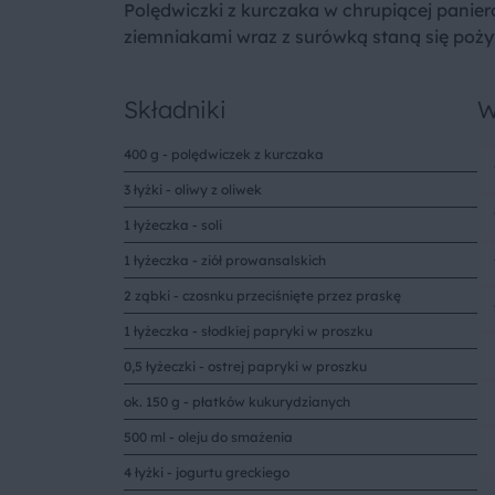
Polędwiczki z kurczaka w chrupiącej panier
ziemniakami wraz z surówką staną się po
Składniki
W
400 g - polędwiczek z kurczaka
3 łyżki - oliwy z oliwek
1 łyżeczka - soli
1 łyżeczka - ziół prowansalskich
2 ząbki - czosnku przeciśnięte przez praskę
1 łyżeczka - słodkiej papryki w proszku
0,5 łyżeczki - ostrej papryki w proszku
ok. 150 g - płatków kukurydzianych
500 ml - oleju do smażenia
4 łyżki - jogurtu greckiego