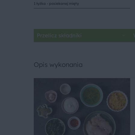
1 łyżka - posiekanej mięty
Przelicz składniki
Opis wykonania