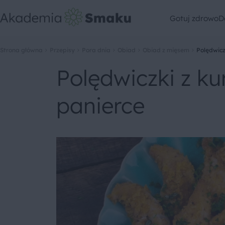
Gotuj zdrowo
D
Strona główna
Przepisy
Pora dnia
Obiad
Obiad z mięsem
Polędwicz
Polędwiczki z ku
panierce