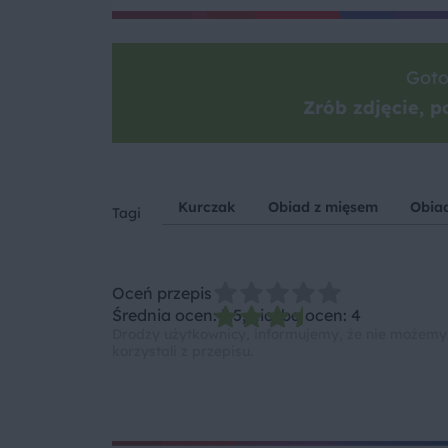
Goto
Zrób zdjęcie, po
Kurczak
Obiad z mięsem
Obiad
Tagi
Oceń przepis
Średnia ocen: 3.5, Liczba ocen: 4
Drodzy użytkownicy, informujemy, że nie możemy
korzystali z przepisu.