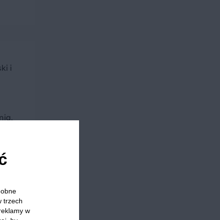
ki i
ia,
ć
odobne
w trzech
 reklamy w
 oleju