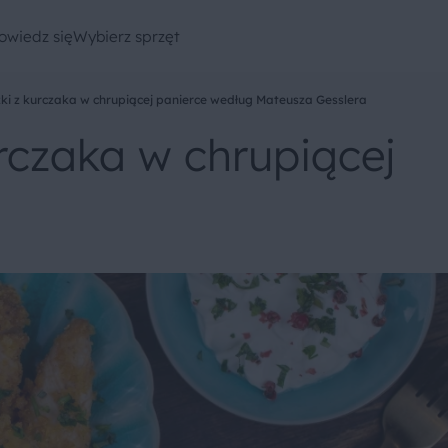
owiedz się
Wybierz sprzęt
ki z kurczaka w chrupiącej panierce według Mateusza Gesslera
rczaka w chrupiącej