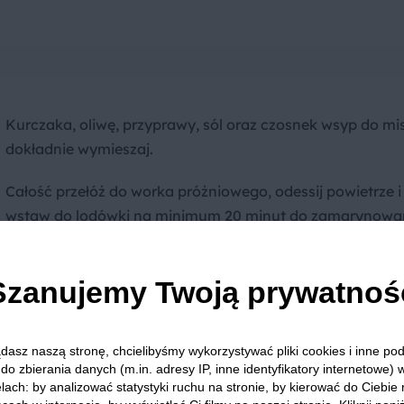
Kurczaka, oliwę, przyprawy, sól oraz czosnek wsyp do mis
dokładnie wymieszaj.
Całość przełóż do worka próżniowego, odessij powietrze i
wstaw do lodówki na minimum 20 minut do zamarynowan
może być nawet do dwóch dni.
Szanujemy Twoją prywatnoś
dasz naszą stronę, chcielibyśmy wykorzystywać pliki cookies i inne p
do zbierania danych (m.in. adresy IP, inne identyfikatory internetowe) 
Płatki kukurydziane pokrusz w blenderze, obtaczaj w nich
lach: by analizować statystyki ruchu na stronie, by kierować do Ciebie
kawałki zamarynowanego kurczaka. Smaż na rozgrzanym