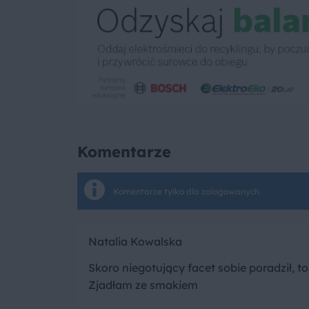
Komentarze
Komentarze tylko dla zalogowanych
Natalia Kowalska
Skoro niegotujący facet sobie poradził, t
Zjadłam ze smakiem