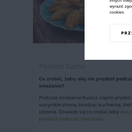
innych miejs
wyrazić zgo
cookies.
PRZ
Porada Szefa
Co zrobić, żeby olej nie pryskał podcz
smażenia?
Podczas smażenia tłuszcz często pryska
wszystkie strony, brudząc kuchenkę, blat 
ubranie. Dowiedz się co zrobić żeby
olej 
pryskał podczas smażenia
.