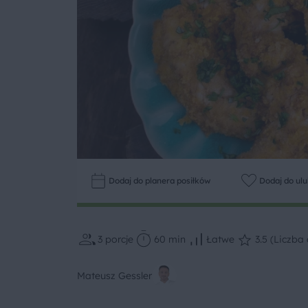
Dodaj do planera posiłków
Dodaj do ul
3
porcje
60 min
Łatwe
3.5 (Liczba 
Mateusz Gessler