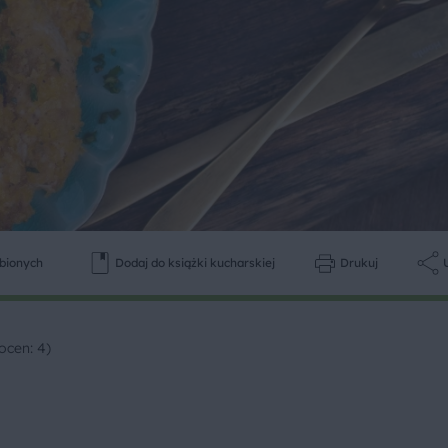
ubionych
Dodaj do książki kucharskiej
Drukuj
ocen: 4)