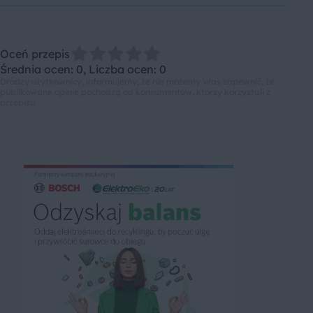
Oceń przepis
Średnia ocen: 0, Liczba ocen: 0
Drodzy użytkownicy, informujemy, że nie możemy Was zapewnić, że
publikowane opinie pochodzą od konsumentów, którzy korzystali z
przepisu.