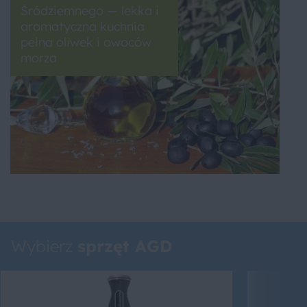
Śródziemnego — lekka i
aromatyczna kuchnia
pełna oliwek i owoców
morza
Wybierz
sprzęt AGD