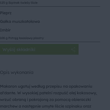
125 g Szpinak świeży liście
Pieprz
Gałka muszkatołowa
Imbir
100 g Pstrąg łososiowy plastry
Wyślij składniki
Opis wykonania
Makaron ugotuj według przepisu na opakowaniu
al'dante. W wysokiej patelni rozpuść olej kokosowy,
wrzuć obraną i pokrojoną za pomocą obieraczki
marchew a następnie umyte liście szpinaku oraz