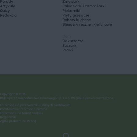
Porady
Zmywarki
Artykuły
Chłodziarki i zamrażarki
Quizy
Piekarniki
Redakcja
Płyty grzewcze
Roboty kuchnne
Blendery ręczne i kielichowe
Dom
Odkurzacze
Suszarki
Pralki
Copyright © 2026
BSH Sprzęt Gospodarstwa Domowego Sp. z o.o. Wszelkie prawa zastrzeżone.
Informacje o przetwarzaniu danych osobowych
Podstawowe informacje prawne
Informacje na temat cookies
Regulamin
Zgłoś problem ze stroną