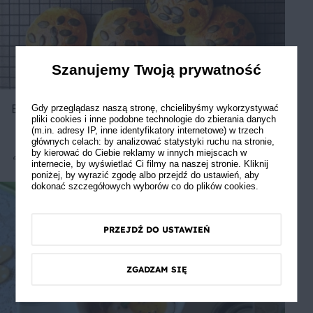
Szanujemy Twoją prywatność
Bułki dyniowe
Gdy przeglądasz naszą stronę, chcielibyśmy wykorzystywać
pliki cookies i inne podobne technologie do zbierania danych
(m.in. adresy IP, inne identyfikatory internetowe) w trzech
głównych celach: by analizować statystyki ruchu na stronie,
by kierować do Ciebie reklamy w innych miejscach w
Średnie
3.67
internecie, by wyświetlać Ci filmy na naszej stronie. Kliknij
poniżej, by wyrazić zgodę albo przejdź do ustawień, aby
dokonać szczegółowych wyborów co do plików cookies.
PRZEJDŹ DO USTAWIEŃ
ZGADZAM SIĘ