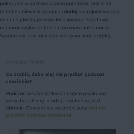
pokrojone w kostkę suszone pomidory. Duś kilka
minut na niewielkim ogniu i dodaj pokrojone według
uznania plastry pstrąga łososiowego. Ugotowy
makaron wyłóż na talerz a na wierz nałóz nasze
'wodorosty' czyli duszone warzywa wraz z rybką.
Porada Szefa
Co zrobić, żeby olej nie pryskał podczas
smażenia?
Podczas smażenia tłuszcz często pryska na
wszystkie strony, brudząc kuchenkę, blat i
ubranie. Dowiedz się co zrobić żeby
olej nie
pryskał podczas smażenia
.