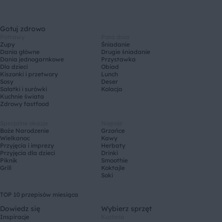
Gotuj zdrowo
Potrawy
Pora dnia
Zupy
Śniadanie
Dania główne
Drugie śniadanie
Dania jednogarnkowe
Przystawka
Dla dzieci
Obiad
Kiszonki i przetwory
Lunch
Sosy
Deser
Sałatki i surówki
Kolacja
Kuchnie świata
Zdrowy fastfood
Specjalne okazje
Napoje
Boże Narodzenie
Grzańce
Wielkanoc
Kawy
Przyjęcia i imprezy
Herbaty
Przyjęcia dla dzieci
Drinki
Piknik
Smoothie
Grill
Koktajle
Soki
TOP 10 przepisów miesiąca
Dowiedz się
Wybierz sprzęt
Inspiracje
Kuchnia