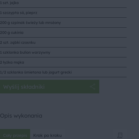
1 szt. jajko
1 szczypta só, pieprz
200 g szpinak świeży lub mrożony
200 g cukinia
2 szt. ząbki czosnku
1 szklanka bulion warzywny
2 łyżka mąka
1/2 szklanka śmietana lub jogurt grecki
Wyślij składniki
Opis wykonania
Cały przepis
Krok po kroku