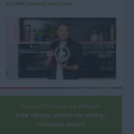
pryskał podczas smażenia
.
Gotowe? Pochwal się efektem.
Zrób zdjęcie, podziel się opinią i
zainspiruj innych!