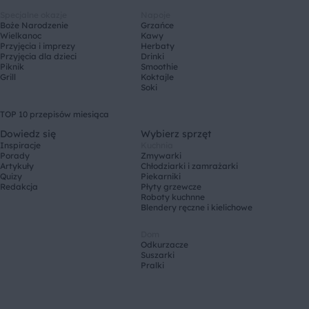
Specjalne okazje
Napoje
Boże Narodzenie
Grzańce
Wielkanoc
Kawy
Przyjęcia i imprezy
Herbaty
Przyjęcia dla dzieci
Drinki
Piknik
Smoothie
Grill
Koktajle
Soki
TOP 10 przepisów miesiąca
Dowiedz się
Wybierz sprzęt
Inspiracje
Kuchnia
Porady
Zmywarki
Artykuły
Chłodziarki i zamrażarki
Quizy
Piekarniki
Redakcja
Płyty grzewcze
Roboty kuchnne
Blendery ręczne i kielichowe
Dom
Odkurzacze
Suszarki
Pralki