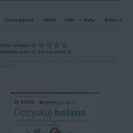
Dania główne
Obiad
Filet
Ryby
Bulion warz
Oceń przepis
Średnia ocen: 0, Liczba ocen: 0
Drodzy użytkownicy, informujemy, że nie możemy Was zapewnić, że
publikowane opinie pochodzą od konsumentów, którzy korzystali z
przepisu.