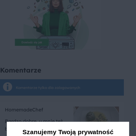
Komentarze
Komentarze tylko dla zalogowanych
HomemadeChef
Bardzo dobre, u mnie też
była wersja z burakiem
Szanujemy Twoją prywatność