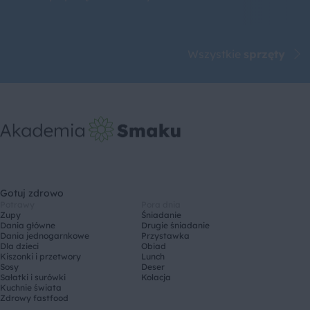
Wszystkie
sprzęty
Gotuj zdrowo
Potrawy
Pora dnia
Zupy
Śniadanie
Dania główne
Drugie śniadanie
Dania jednogarnkowe
Przystawka
Dla dzieci
Obiad
Kiszonki i przetwory
Lunch
Sosy
Deser
Sałatki i surówki
Kolacja
Kuchnie świata
Zdrowy fastfood