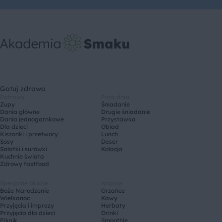
Gotuj zdrowo
Potrawy
Pora dnia
Zupy
Śniadanie
Dania główne
Drugie śniadanie
Dania jednogarnkowe
Przystawka
Dla dzieci
Obiad
Kiszonki i przetwory
Lunch
Sosy
Deser
Sałatki i surówki
Kolacja
Kuchnie świata
Zdrowy fastfood
Specjalne okazje
Napoje
Boże Narodzenie
Grzańce
Wielkanoc
Kawy
Przyjęcia i imprezy
Herbaty
Przyjęcia dla dzieci
Drinki
Piknik
Smoothie