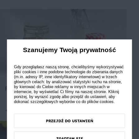
Szanujemy Twoją prywatność
Gdy przeglądasz naszą stronę, chcielibyśmy wykorzystywać
pliki cookies i inne podobne technologie do zbierania danych
(m.in. adresy IP, inne identyfikatory internetowe) w trzech
głównych celach: by analizować statystyki ruchu na stronie,
by kierować do Ciebie reklamy w innych miejscach w
Pikantny chleb który zawsze się udaje
internecie, by wyświetlać Ci filmy na naszej stronie. Kliknij
poniżej, by wyrazić zgodę albo przejdź do ustawień, aby
dokonać szczegółowych wyborów co do plików cookies.
Średnie
1
PRZEJDŹ DO USTAWIEŃ
ZGADZAM SIĘ