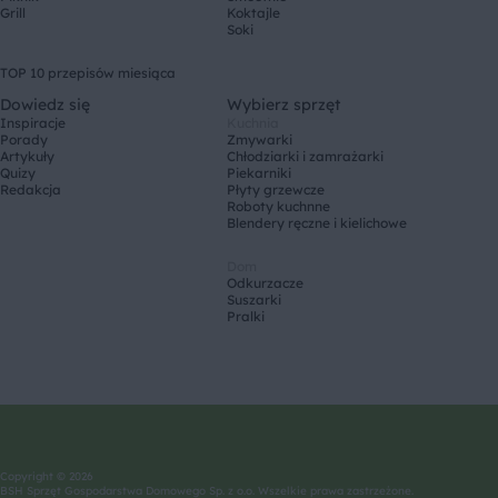
Grill
Koktajle
Soki
TOP 10 przepisów miesiąca
Dowiedz się
Wybierz sprzęt
Inspiracje
Kuchnia
Porady
Zmywarki
Artykuły
Chłodziarki i zamrażarki
Quizy
Piekarniki
Redakcja
Płyty grzewcze
Roboty kuchnne
Blendery ręczne i kielichowe
Dom
Odkurzacze
Suszarki
Pralki
Copyright © 2026
BSH Sprzęt Gospodarstwa Domowego Sp. z o.o. Wszelkie prawa zastrzeżone.