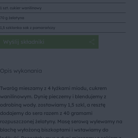
1 szt. cukier wanilinowy
70 g żelatyna
1,5 szklanka sok z pomarańczy
Wyślij składniki
Opis wykonania
Twaróg mieszamy z 4 łyżkami miodu, cukrem
wanilinowym. Dynię pieczemy i blendujemy z
odrobiną wody. zostawiamy 1,5 szkl, a resztę
dodajemy do sera razem z 40 gramami
rozpuszczonej żelatyny. Masę serową wylewamy na
blachę wyłożoną biszkoptami i wstawiamy do
lodówki. Pozostały mus z dyni mieszamy z sokiem z