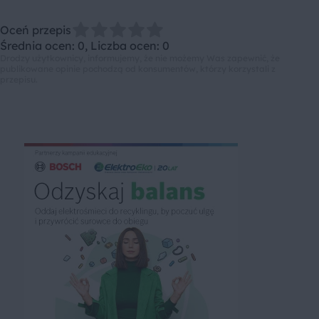
Oceń przepis
Średnia ocen: 0, Liczba ocen: 0
Drodzy użytkownicy, informujemy, że nie możemy Was zapewnić, że
publikowane opinie pochodzą od konsumentów, którzy korzystali z
przepisu.