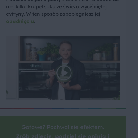
niej kilka kropel soku ze świeżo wyciśniętej
cytryny. W ten sposób zapobiegniesz jej
opadnięciu
.
Gotowe? Pochwal się efektem.
Zrób zdjęcie, podziel się opinią i