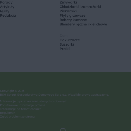
Porady
Zmywarki
Artykuły
Chłodziarki i zamrażarki
Quizy
Piekarniki
Redakcja
Płyty grzewcze
Roboty kuchnne
Blendery ręczne i kielichowe
Dom
Odkurzacze
Suszarki
Pralki
Copyright © 2026
BSH Sprzęt Gospodarstwa Domowego Sp. z o.o. Wszelkie prawa zastrzeżone.
Informacje o przetwarzaniu danych osobowych
Podstawowe informacje prawne
Informacje na temat cookies
Regulamin
Zgłoś problem ze stroną