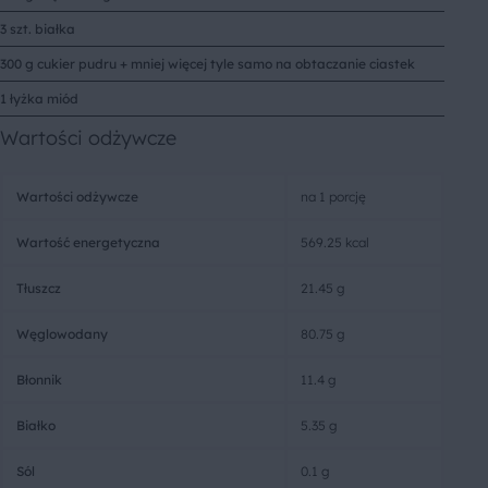
3 szt. białka
300 g cukier pudru + mniej więcej tyle samo na obtaczanie ciastek
1 łyżka miód
Wartości odżywcze
Wartości odżywcze
na 1 porcję
Wartość energetyczna
569.25 kcal
Tłuszcz
21.45 g
Węglowodany
80.75 g
Błonnik
11.4 g
Białko
5.35 g
Sól
0.1 g