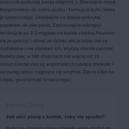
znacznie podwoją swoją objętość ). Staczajcie masę
bezpośrednio do cukru pudru i formujcie kulki, lekko
je spłaszczając. Układajcie na blasze pokrytej
papierem do pieczenia. Zachowajcie odstępy!
Wciśnijcie po 2-3 migdały na każde ciastko.Powinno
się je sparzyć i obrać ze skórki, ale ja lubię rzeczy
rustykalne i nie obrałam ich. Wyszły równie pyszne!
Należy piec w 180 stopniach nie więcej niż 15
minut.Ciasteczka są wspaniale chrupiące dookoła i
skrywają lekko ciągnące się wnętrze. Zjecie kilka na
ciepło, gwarantuję! Smacznego!
Porada Szefa
Jak ubić pianę z białek, żeby nie opadła?
Podczas ubijania piany z białek warto dodać do