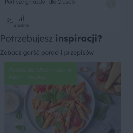
Perlicze gniazdo -dla 2 osób
Średnie
Potrzebujesz
inspiracji?
Zobacz garść porad i przepisów
Podróż do Włoch – dania
kuchni włoskiej