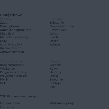
Gotuj zdrowo
Potrawy
Pora dnia
Zupy
Śniadanie
Dania główne
Drugie śniadanie
Dania jednogarnkowe
Przystawka
Dla dzieci
Obiad
Kiszonki i przetwory
Lunch
Sosy
Deser
Sałatki i surówki
Kolacja
Kuchnie świata
Zdrowy fastfood
Specjalne okazje
Napoje
Boże Narodzenie
Grzańce
Wielkanoc
Kawy
Przyjęcia i imprezy
Herbaty
Przyjęcia dla dzieci
Drinki
Piknik
Smoothie
Grill
Koktajle
Soki
TOP 10 przepisów miesiąca
Dowiedz się
Wybierz sprzęt
Inspiracje
Kuchnia