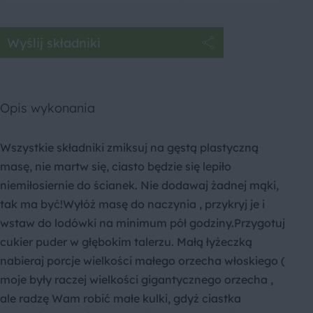
Wyślij składniki
Opis wykonania
Wszystkie składniki zmiksuj na gęstą plastyczną
masę, nie martw się, ciasto będzie się lepiło
niemiłosiernie do ścianek. Nie dodawaj żadnej mąki,
tak ma być!Wyłóż masę do naczynia , przykryj je i
wstaw do lodówki na minimum pół godziny.Przygotuj
cukier puder w głębokim talerzu. Małą łyżeczką
nabieraj porcje wielkości małego orzecha włoskiego (
moje były raczej wielkości gigantycznego orzecha ,
ale radzę Wam robić małe kulki, gdyż ciastka