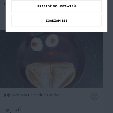
Chleb owsiany z łuską gryczaną
PRZEJDŹ DO USTAWIEŃ
ZGADZAM SIĘ
Średnie
5
jajeczniczka z piekarniczka