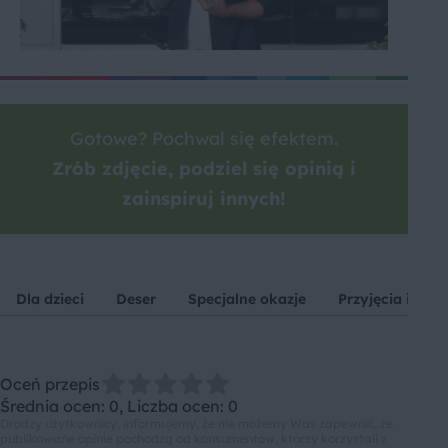
Gotowe? Pochwal się efektem.
Zrób zdjęcie, podziel się opinią i
zainspiruj innych!
Dla dzieci
Deser
Specjalne okazje
Przyjęcia i imp
Oceń przepis
Średnia ocen: 0, Liczba ocen: 0
Drodzy użytkownicy, informujemy, że nie możemy Was zapewnić, że
publikowane opinie pochodzą od konsumentów, którzy korzystali z