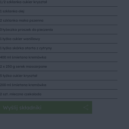
1/2 szklanka cukier kryształ
1 szklanka olej
2 szklanka maka pszenna
3 łyżeczka proszek do pieczenia
1 łyżka cukier waniliowy
1 łyżka skórka otarta z cytryny
400 ml śmietana kremówka
2 x 250 g serek mascarpone
5 łyżka cukier kryształ
200 ml śmietana kremówka
2 szt. mleczna czekolada
Wyślij składniki