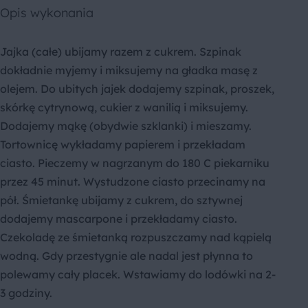
Opis wykonania
Jajka (całe) ubijamy razem z cukrem. Szpinak
dokładnie myjemy i miksujemy na gładka masę z
olejem. Do ubitych jajek dodajemy szpinak, proszek,
skórkę cytrynową, cukier z wanilią i miksujemy.
Dodajemy mąkę (obydwie szklanki) i mieszamy.
Tortownicę wykładamy papierem i przekładam
ciasto. Pieczemy w nagrzanym do 180 C piekarniku
przez 45 minut. Wystudzone ciasto przecinamy na
pół. Śmietankę ubijamy z cukrem, do sztywnej
dodajemy mascarpone i przekładamy ciasto.
Czekoladę ze śmietanką rozpuszczamy nad kąpielą
wodną. Gdy przestygnie ale nadal jest płynna to
polewamy cały placek. Wstawiamy do lodówki na 2-
3 godziny.