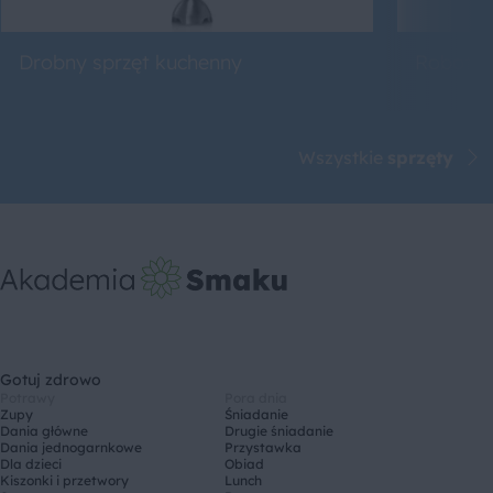
Drobny sprzęt kuchenny
Roboty 
Wszystkie
sprzęty
Gotuj zdrowo
Potrawy
Pora dnia
Zupy
Śniadanie
Dania główne
Drugie śniadanie
Dania jednogarnkowe
Przystawka
Dla dzieci
Obiad
Kiszonki i przetwory
Lunch