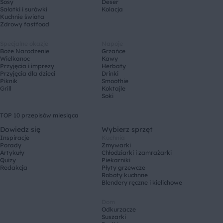
Sosy
Deser
Sałatki i surówki
Kolacja
Kuchnie świata
Zdrowy fastfood
Specjalne okazje
Napoje
Boże Narodzenie
Grzańce
Wielkanoc
Kawy
Przyjęcia i imprezy
Herbaty
Przyjęcia dla dzieci
Drinki
Piknik
Smoothie
Grill
Koktajle
Soki
TOP 10 przepisów miesiąca
Dowiedz się
Wybierz sprzęt
Inspiracje
Kuchnia
Porady
Zmywarki
Artykuły
Chłodziarki i zamrażarki
Quizy
Piekarniki
Redakcja
Płyty grzewcze
Roboty kuchnne
Blendery ręczne i kielichowe
Dom
Odkurzacze
Suszarki