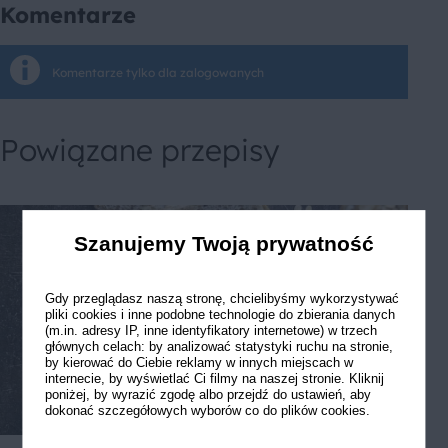
Komentarze
Komentarze tylko dla zalogowanych
Powiązane przepisy
Szanujemy Twoją prywatność
Gdy przeglądasz naszą stronę, chcielibyśmy wykorzystywać
pliki cookies i inne podobne technologie do zbierania danych
(m.in. adresy IP, inne identyfikatory internetowe) w trzech
głównych celach: by analizować statystyki ruchu na stronie,
by kierować do Ciebie reklamy w innych miejscach w
internecie, by wyświetlać Ci filmy na naszej stronie. Kliknij
poniżej, by wyrazić zgodę albo przejdź do ustawień, aby
dokonać szczegółowych wyborów co do plików cookies.