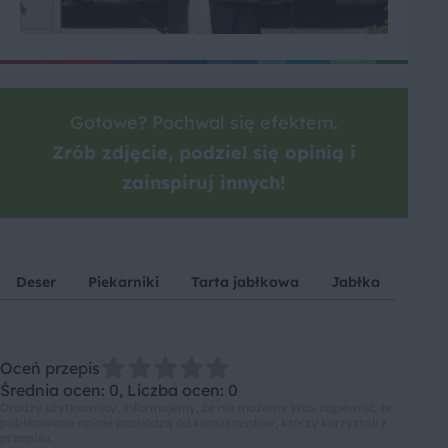
Gotowe? Pochwal się efektem.
Zrób zdjęcie, podziel się opinią i
zainspiruj innych!
Deser
Piekarniki
Tarta jabłkowa
Jabłka
Oceń przepis
Średnia ocen: 0, Liczba ocen: 0
Drodzy użytkownicy, informujemy, że nie możemy Was zapewnić, że
publikowane opinie pochodzą od konsumentów, którzy korzystali z
przepisu.