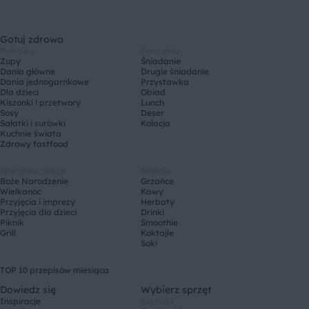
Gotuj zdrowo
Potrawy
Pora dnia
Zupy
Śniadanie
Dania główne
Drugie śniadanie
Dania jednogarnkowe
Przystawka
Dla dzieci
Obiad
Kiszonki i przetwory
Lunch
Sosy
Deser
Sałatki i surówki
Kolacja
Kuchnie świata
Zdrowy fastfood
Specjalne okazje
Napoje
Boże Narodzenie
Grzańce
Wielkanoc
Kawy
Przyjęcia i imprezy
Herbaty
Przyjęcia dla dzieci
Drinki
Piknik
Smoothie
Grill
Koktajle
Soki
TOP 10 przepisów miesiąca
Dowiedz się
Wybierz sprzęt
Inspiracje
Kuchnia