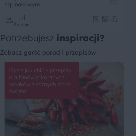
szpinakowym
Średnie
Potrzebujesz
inspiracji?
Zobacz garść porad i przepisów
Ostre jak chili – przepisy
dla fanów pikantnych
smaków z różnych stron
świata