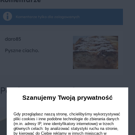
Komentarze tylko dla zalogowanych
daro85
Pyszne ciacho.
Powiązane przepisy
Szanujemy Twoją prywatność
Gdy przeglądasz naszą stronę, chcielibyśmy wykorzystywać
pliki cookies i inne podobne technologie do zbierania danych
(m.in. adresy IP, inne identyfikatory internetowe) w trzech
głównych celach: by analizować statystyki ruchu na stronie,
by kierować do Ciebie reklamy w innych miejscach w