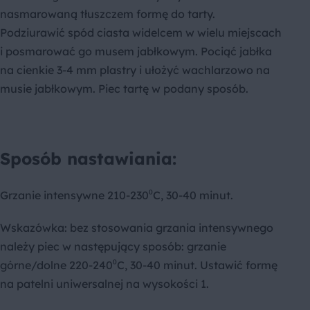
nasmarowaną tłuszczem formę do tarty.
Podziurawić spód ciasta widelcem w wielu miejscach
i posmarować go musem jabłkowym. Pociąć jabłka
na cienkie 3-4 mm plastry i ułożyć wachlarzowo na
musie jabłkowym. Piec tartę w podany sposób.
Sposób nastawiania:
Grzanie intensywne 210-230⁰C, 30-40 minut.
Wskazówka: bez stosowania grzania intensywnego
należy piec w następujący sposób: grzanie
górne/dolne 220-240⁰C, 30-40 minut. Ustawić formę
na patelni uniwersalnej na wysokości 1.