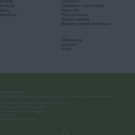
Porady
Zmywarki
Artykuły
Chłodziarki i zamrażarki
Quizy
Piekarniki
Redakcja
Płyty grzewcze
Roboty kuchnne
Blendery ręczne i kielichowe
Dom
Odkurzacze
Suszarki
Pralki
Copyright © 2026
BSH Sprzęt Gospodarstwa Domowego Sp. z o.o. Wszelkie prawa zastrzeżone.
Informacje o przetwarzaniu danych osobowych
Podstawowe informacje prawne
Informacje na temat cookies
Regulamin
Zgłoś problem ze stroną