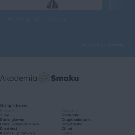
Drobny sprzęt kuchenny
Roboty 
Wszystkie
sprzęty
Gotuj zdrowo
Potrawy
Pora dnia
Zupy
Śniadanie
Dania główne
Drugie śniadanie
Dania jednogarnkowe
Przystawka
Dla dzieci
Obiad
Kiszonki i przetwory
Lunch