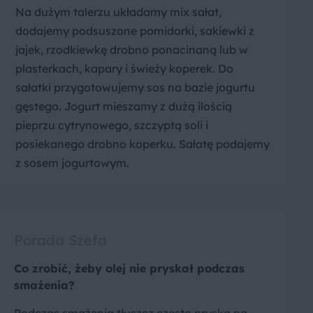
Na dużym talerzu układamy mix sałat,
dodajemy podsuszone pomidorki, sakiewki z
jajek, rzodkiewkę drobno ponacinaną lub w
plasterkach, kapary i świeży koperek. Do
sałatki przygotowujemy sos na bazie jogurtu
gęstego. Jogurt mieszamy z dużą ilością
pieprzu cytrynowego, szczyptą soli i
posiekanego drobno koperku. Sałatę podajemy
z sosem jogurtowym.
Porada Szefa
Co zrobić, żeby olej nie pryskał podczas
smażenia?