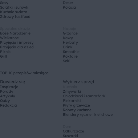
Sosy
Deser
Sałatki i surówki
Kolacja
Kuchnie świata
Zdrowy fastfood
Specjalne okazje
Napoje
Boże Narodzenie
Grzańce
Wielkanoc
Kawy
Przyjęcia i imprezy
Herbaty
Przyjęcia dla dzieci
Drinki
Piknik
Smoothie
Grill
Koktajle
Soki
TOP 10 przepisów miesiąca
Dowiedz się
Wybierz sprzęt
Inspiracje
Kuchnia
Porady
Zmywarki
Artykuły
Chłodziarki i zamrażarki
Quizy
Piekarniki
Redakcja
Płyty grzewcze
Roboty kuchnne
Blendery ręczne i kielichowe
Dom
Odkurzacze
Suszarki