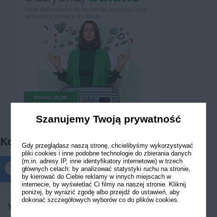
Szanujemy Twoją prywatność
Komentarze
Gdy przeglądasz naszą stronę, chcielibyśmy wykorzystywać
pliki cookies i inne podobne technologie do zbierania danych
(m.in. adresy IP, inne identyfikatory internetowe) w trzech
głównych celach: by analizować statystyki ruchu na stronie,
Komentarze tylko dla zalogowanych
by kierować do Ciebie reklamy w innych miejscach w
internecie, by wyświetlać Ci filmy na naszej stronie. Kliknij
poniżej, by wyrazić zgodę albo przejdź do ustawień, aby
dokonać szczegółowych wyborów co do plików cookies.
yummyyum