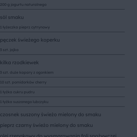
200 g jogurtu naturalnego
sól smaku
1 łyżeczka pieprz cytrynowy
pęczek świeżego koperku
3 szt. jajka
kilka rzodkiewek
3 szt. duże kapary z ogonkiem
10 szt. pomidorków cherry
1 łyżka cukru pudru
1 łyżka suszonego lubczyku
czosnek suszony świeżo mielony do smaku
pieprz czarny świeżo mielony do smaku
olej rzepakowy do wysmarowania foli spożywczej