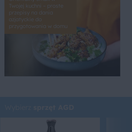
Twojej kuchni – proste
przepisy na dania
azjatyckie do
przygotowania w domu
Wybierz
sprzęt AGD