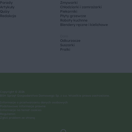
Porady
Zmywarki
Artykuły
Chłodziarki i zamrażarki
Quizy
Piekarniki
Redakcja
Płyty grzewcze
Roboty kuchnne
Blendery ręczne i kielichowe
Dom
Odkurzacze
Suszarki
Pralki
Copyright © 2026
BSH Sprzęt Gospodarstwa Domowego Sp. z o.o. Wszelkie prawa zastrzeżone.
Informacje o przetwarzaniu danych osobowych
Podstawowe informacje prawne
Informacje na temat cookies
Regulamin
Zgłoś problem ze stroną