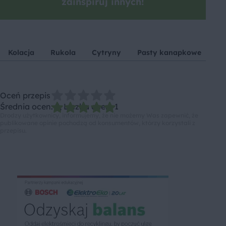
zainspiruj innych!
Kolacja
Rukola
Cytryny
Pasty kanapkowe
So
Oceń przepis
Średnia ocen: 5, Liczba ocen: 1
Drodzy użytkownicy, informujemy, że nie możemy Was zapewnić, że
publikowane opinie pochodzą od konsumentów, którzy korzystali z
przepisu.