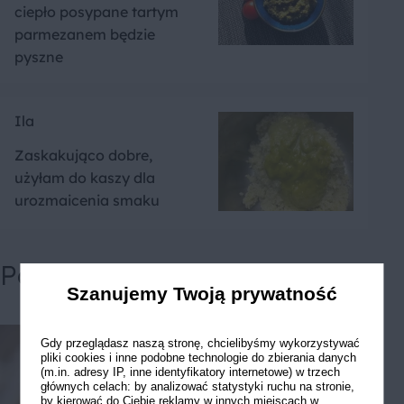
ciepło posypane tartym
parmezanem będzie
pyszne
Ila
Zaskakująco dobre,
użyłam do kaszy dla
urozmaicenia smaku
Powiązane przepisy
Szanujemy Twoją prywatność
Gdy przeglądasz naszą stronę, chcielibyśmy wykorzystywać
pliki cookies i inne podobne technologie do zbierania danych
(m.in. adresy IP, inne identyfikatory internetowe) w trzech
głównych celach: by analizować statystyki ruchu na stronie,
by kierować do Ciebie reklamy w innych miejscach w