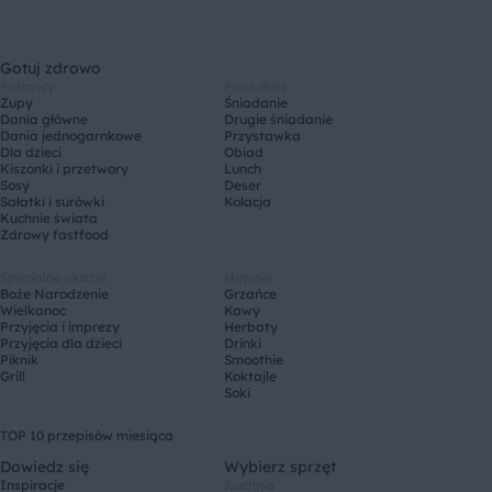
Gotuj zdrowo
Potrawy
Pora dnia
Zupy
Śniadanie
Dania główne
Drugie śniadanie
Dania jednogarnkowe
Przystawka
Dla dzieci
Obiad
Kiszonki i przetwory
Lunch
Sosy
Deser
Sałatki i surówki
Kolacja
Kuchnie świata
Zdrowy fastfood
Specjalne okazje
Napoje
Boże Narodzenie
Grzańce
Wielkanoc
Kawy
Przyjęcia i imprezy
Herbaty
Przyjęcia dla dzieci
Drinki
Piknik
Smoothie
Grill
Koktajle
Soki
TOP 10 przepisów miesiąca
Dowiedz się
Wybierz sprzęt
Inspiracje
Kuchnia