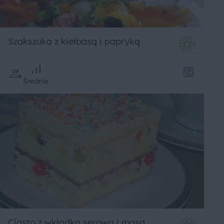
Szakszuka z kiełbasą i papryką
Średnie
Ciasto z wkładką serową i masą