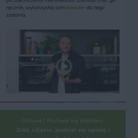
po zakończeniu miksowania? Zamiast myć go
ręcznie, wykorzystaj sam
blender
do tego
zadania.
Gotowe? Pochwal się efektem.
Zrób zdjęcie, podziel się opinią i