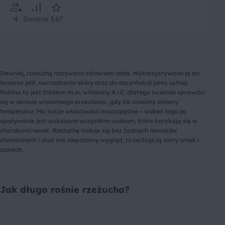
4
Średnie
3.67
Dawniej, rzeżuchę nazywano zdrowiem ciała. Wykorzystywano ją do
leczenia jelit, owrzodzenia skóry oraz do dezynfekcji jamy ustnej.
Roślina ta jest źródłem m.in. witaminy A i C, dlatego świetnie sprawdzi
się w okresie wiosennego przesilenia, gdy źle znosimy zmiany
temperatur. Ma także właściwości moczopędne – wobec tego jej
spożywanie jest wskazane wszystkim osobom, które borykają się w
chorobami nerek. Rzeżuchę hoduje się bez żadnych nawozów
chemicznych i choć ma niepozorny wygląd, to cechuje ją ostry smak i
zapach.
Jak długo rośnie rzeżucha?