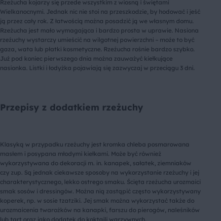
Rzeżucha kojarzy się przede wszystkim z wiosną i świętami
Wielkanocnymi. Jednak nic nie stoi na przeszkodzie, by hodować i jeść
ją przez cały rok. Z łatwością można posadzić ją we własnym domu.
Rzeżucha jest mało wymagająca i bardzo prosta w uprawie. Nasiona
rzeżuchy wystarczy umieścić na wilgotnej powierzchni – może to być
gaza, wata lub płatki kosmetyczne. Rzeżucha rośnie bardzo szybko.
Już pod koniec pierwszego dnia można zauważyć kiełkujące
nasionka. Listki i łodyżka pojawiają się zazwyczaj w przeciągu 3 dni.
Przepisy z dodatkiem rzeżuchy
Klasyką w przypadku rzeżuchy jest kromka chleba posmarowana
masłem i posypana młodymi kiełkami. Może być również
wykorzystywana do dekoracji m. in. kanapek, sałatek, ziemniaków
czy zup. Są jednak ciekawsze sposoby na wykorzystanie rzeżuchy i jej
charakterystycznego, lekko ostrego smaku. Ścięta rzeżucha urozmaici
smak sosów i dressingów. Można nią zastąpić często wykorzystywany
koperek, np. w sosie tzatziki. Jej smak można wykorzystać także do
urozmaicenia twarożków na kanapki, farszu do pierogów, naleśników
lub tart oraz jako dodatek do koktajli warzywnych.