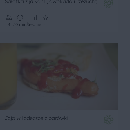
Sałatka z jajkami, awokado i rzeżuchą
4
30 min
Średnie
4
Jajo w łódeczce z parówki