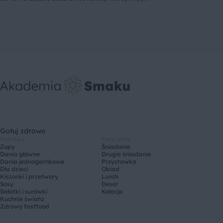
Gotuj zdrowo
Potrawy
Pora dnia
Zupy
Śniadanie
Dania główne
Drugie śniadanie
Dania jednogarnkowe
Przystawka
Dla dzieci
Obiad
Kiszonki i przetwory
Lunch
Sosy
Deser
Sałatki i surówki
Kolacja
Kuchnie świata
Zdrowy fastfood