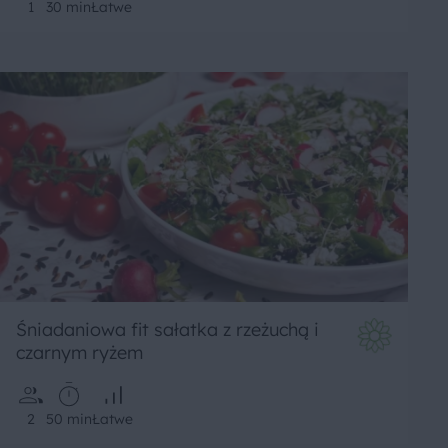
1
30 min
Łatwe
Śniadaniowa fit sałatka z rzeżuchą i
czarnym ryżem
2
50 min
Łatwe