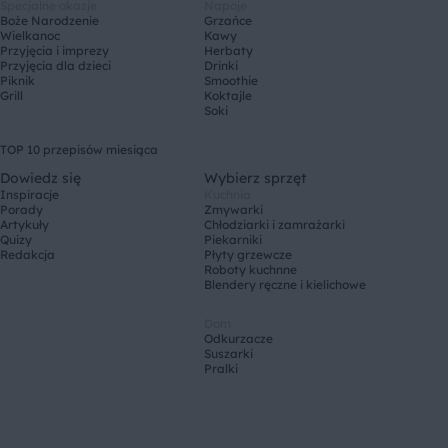
Specjalne okazje
Napoje
Boże Narodzenie
Grzańce
Wielkanoc
Kawy
Przyjęcia i imprezy
Herbaty
Przyjęcia dla dzieci
Drinki
Piknik
Smoothie
Grill
Koktajle
Soki
TOP 10 przepisów miesiąca
Dowiedz się
Wybierz sprzęt
Inspiracje
Kuchnia
Porady
Zmywarki
Artykuły
Chłodziarki i zamrażarki
Quizy
Piekarniki
Redakcja
Płyty grzewcze
Roboty kuchnne
Blendery ręczne i kielichowe
Dom
Odkurzacze
Suszarki
Pralki