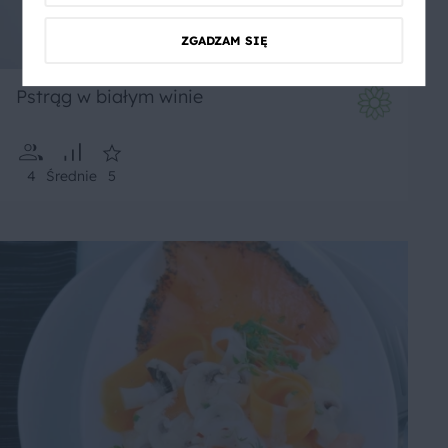
ZGADZAM SIĘ
Pstrąg w białym winie
4
Średnie
5