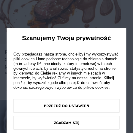
Szanujemy Twoją prywatność
Pierś z kaczki z sosem z gorzkiej
Gdy przeglądasz naszą stronę, chcielibyśmy wykorzystywać
czekolady, imbiru i chilli oraz marakui
pliki cookies i inne podobne technologie do zbierania danych
(m.in. adresy IP, inne identyfikatory internetowe) w trzech
podana na smażonych chińskich
głównych celach: by analizować statystyki ruchu na stronie,
warzywach
by kierować do Ciebie reklamy w innych miejscach w
internecie, by wyświetlać Ci filmy na naszej stronie. Kliknij
poniżej, by wyrazić zgodę albo przejdź do ustawień, aby
dokonać szczegółowych wyborów co do plików cookies.
Średnie
PRZEJDŹ DO USTAWIEŃ
ZGADZAM SIĘ