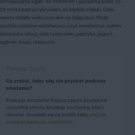
zmniejszamy ogień do minimum i gotujemy przez 15-
20 minut pod przykryciem, aż będzie miękki. Cała
reszta sałatki widoczna jest na zdjęciach. Moja
została ułożona warstwowo, czyli amarantus, sałata
skropiona oliwą, sola i pieprzem, papryka, jogurt,
ogórek, łosoś, rzeżucha.
Porada Szefa
Co zrobić, żeby olej nie pryskał podczas
smażenia?
Podczas smażenia tłuszcz często pryska na
wszystkie strony, brudząc kuchenkę, blat i
ubranie. Dowiedz się co zrobić żeby
olej nie
pryskał podczas smażenia
.