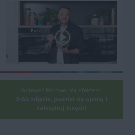
Gotowe? Pochwal się efektem.
Zrób zdjęcie, podziel się opinią i
zainspiruj innych!