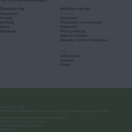
TOP 10 przepisów miesiąca
Dowiedz się
Wybierz sprzęt
Inspiracje
Kuchnia
Porady
Zmywarki
Artykuły
Chłodziarki i zamrażarki
Quizy
Piekarniki
Redakcja
Płyty grzewcze
Roboty kuchnne
Blendery ręczne i kielichowe
Dom
Odkurzacze
Suszarki
Pralki
Copyright © 2026
BSH Sprzęt Gospodarstwa Domowego Sp. z o.o. Wszelkie prawa zastrzeżone.
Informacje o przetwarzaniu danych osobowych
Podstawowe informacje prawne
Informacje na temat cookies
Regulamin