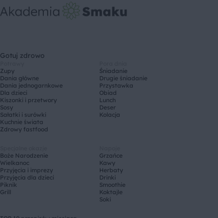
Gotuj zdrowo
Potrawy
Pora dnia
Zupy
Śniadanie
Dania główne
Drugie śniadanie
Dania jednogarnkowe
Przystawka
Dla dzieci
Obiad
Kiszonki i przetwory
Lunch
Sosy
Deser
Sałatki i surówki
Kolacja
Kuchnie świata
Zdrowy fastfood
Specjalne okazje
Napoje
Boże Narodzenie
Grzańce
Wielkanoc
Kawy
Przyjęcia i imprezy
Herbaty
Przyjęcia dla dzieci
Drinki
Piknik
Smoothie
Grill
Koktajle
Soki