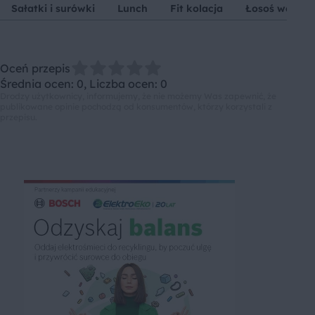
Sałatki i surówki
Lunch
Fit kolacja
Łosoś wędzo
Oceń przepis
Średnia ocen: 0, Liczba ocen: 0
Drodzy użytkownicy, informujemy, że nie możemy Was zapewnić, że
publikowane opinie pochodzą od konsumentów, którzy korzystali z
przepisu.