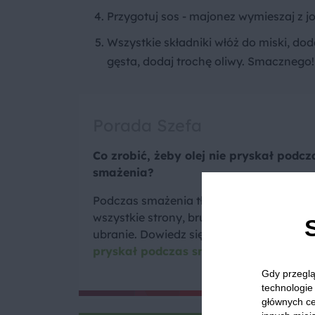
Przygotuj sos - majonez wymieszaj z jo
Wszystkie składniki włóż do miski, dod
gęsta, dodaj trochę oliwy. Smacznego!
Porada Szefa
Co zrobić, żeby olej nie pryskał podcz
smażenia?
Podczas smażenia tłuszcz często pryska
wszystkie strony, brudząc kuchenkę, blat 
ubranie. Dowiedz się co zrobić żeby
olej 
pryskał podczas smażenia
.
Gdy przeglą
technologie 
głównych ce