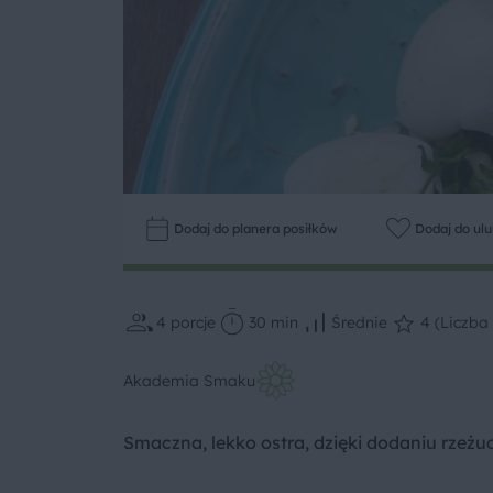
Dodaj do planera posiłków
Dodaj do ul
4
porcje
30 min
Średnie
4 (Liczba 
Akademia Smaku
Smaczna, lekko ostra, dzięki dodaniu rzeżuc