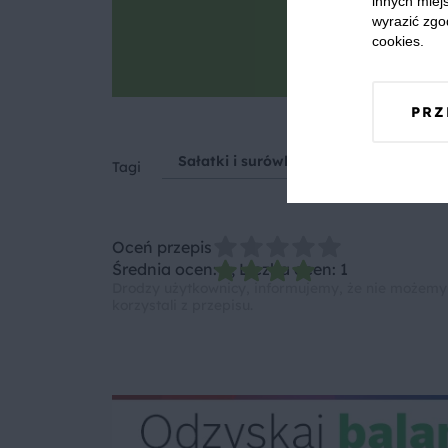
innych miejs
wyrazić zgo
Goto
cookies.
Zrób zdjęcie, po
PRZ
Sałatki i surówki
Lunch
Kolac
Tagi
Oceń przepis
Średnia ocen: 4, Liczba ocen: 1
Drodzy użytkownicy, informujemy, że nie możemy
korzystali z przepisu.