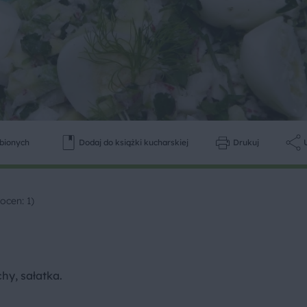
ubionych
Dodaj do książki kucharskiej
Drukuj
ocen: 1)
hy, sałatka.