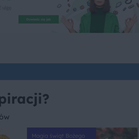
piracji?
sów
Magia świąt Bożego