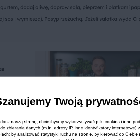
gurtem, dodaj oliwę, dopraw solą, pieprzem i płatkami pap
aj sos i wymieszaj. Posyp rzeżuchą. Jeżeli sałatka wyda Ci 
as
 na
i
Szanujemy Twoją prywatnoś
nie
dasz naszą stronę, chcielibyśmy wykorzystywać pliki cookies i inne p
do zbierania danych (m.in. adresy IP, inne identyfikatory internetowe) 
lach: by analizować statystyki ruchu na stronie, by kierować do Ciebie