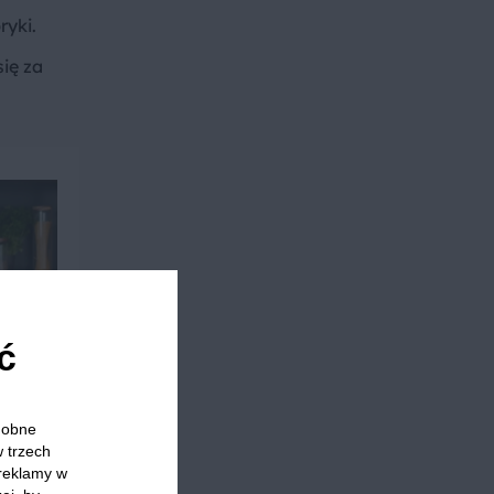
ryki.
się za
ć
odobne
w trzech
 reklamy w