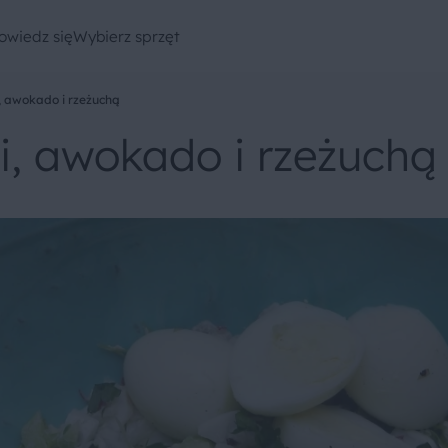
owiedz się
Wybierz sprzęt
, awokado i rzeżuchą
i, awokado i rzeżuchą