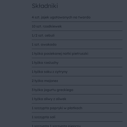
Składniki
4 szt. jajek ugotowanych na twardo
10 szt. rzodkiewek
1/2 szt. cebuli
1 szt. awokado
1 łyżka posiekanej natki pietruszki
1 łyżka rzeżuchy
1 łyżka soku z cytryny
2 łyżka majonez
3 łyżka jogurtu greckiego
1 łyżka oliwy z oliwek
1 szczypta papryki w płatkach
1 szczypta soli
1 szczypta 1 szczypta pieprzu