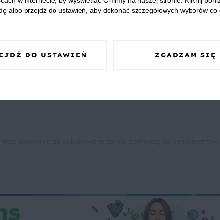
cach w internecie, by wyświetlać Ci filmy na naszej stronie. Kliknij poniż
dę albo przejdź do ustawień, aby dokonać szczegółowych wyborów co 
we? Pochwal się efektem.
dziel się opinią i zainspiruj innych!
EJDŹ DO USTAWIEŃ
ZGADZAM SIĘ
ja
Przyjęcia i imprezy
Grill
Cytryny
Awokado
 Was zapewnić, że publikowane opinie pochodzą od konsumentów,