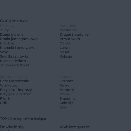
Gotuj zdrowo
Potrawy
Pora dnia
Zupy
Śniadanie
Dania główne
Drugie śniadanie
Dania jednogarnkowe
Przystawka
Dla dzieci
Obiad
Kiszonki i przetwory
Lunch
Sosy
Deser
Sałatki i surówki
Kolacja
Kuchnie świata
Zdrowy fastfood
Specjalne okazje
Napoje
Boże Narodzenie
Grzańce
Wielkanoc
Kawy
Przyjęcia i imprezy
Herbaty
Przyjęcia dla dzieci
Drinki
Piknik
Smoothie
Grill
Koktajle
Soki
TOP 10 przepisów miesiąca
Dowiedz się
Wybierz sprzęt