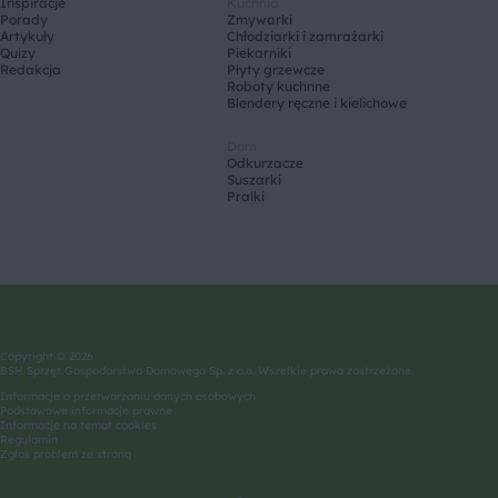
Inspiracje
Kuchnia
Porady
Zmywarki
Artykuły
Chłodziarki i zamrażarki
Quizy
Piekarniki
Redakcja
Płyty grzewcze
Roboty kuchnne
Blendery ręczne i kielichowe
Dom
Odkurzacze
Suszarki
Pralki
Copyright © 2026
BSH Sprzęt Gospodarstwa Domowego Sp. z o.o. Wszelkie prawa zastrzeżone.
Informacje o przetwarzaniu danych osobowych
Podstawowe informacje prawne
Informacje na temat cookies
Regulamin
Zgłoś problem ze stroną