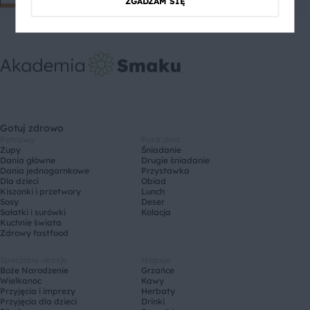
ZGADZAM SIĘ
Gotuj zdrowo
Potrawy
Pora dnia
Zupy
Śniadanie
Dania główne
Drugie śniadanie
Dania jednogarnkowe
Przystawka
Dla dzieci
Obiad
Kiszonki i przetwory
Lunch
Sosy
Deser
Sałatki i surówki
Kolacja
Kuchnie świata
Zdrowy fastfood
Specjalne okazje
Napoje
Boże Narodzenie
Grzańce
Wielkanoc
Kawy
Przyjęcia i imprezy
Herbaty
Przyjęcia dla dzieci
Drinki