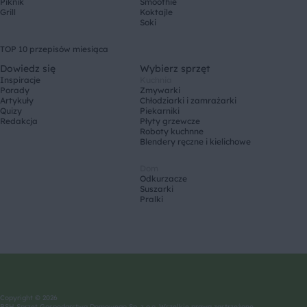
Piknik
Smoothie
Grill
Koktajle
Soki
TOP 10 przepisów miesiąca
Dowiedz się
Wybierz sprzęt
Inspiracje
Kuchnia
Porady
Zmywarki
Artykuły
Chłodziarki i zamrażarki
Quizy
Piekarniki
Redakcja
Płyty grzewcze
Roboty kuchnne
Blendery ręczne i kielichowe
Dom
Odkurzacze
Suszarki
Pralki
Copyright © 2026
BSH Sprzęt Gospodarstwa Domowego Sp. z o.o. Wszelkie prawa zastrzeżone.