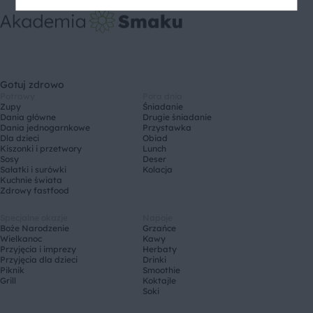
Gotuj zdrowo
Potrawy
Pora dnia
Zupy
Śniadanie
Dania główne
Drugie śniadanie
Dania jednogarnkowe
Przystawka
Dla dzieci
Obiad
Kiszonki i przetwory
Lunch
Sosy
Deser
Sałatki i surówki
Kolacja
Kuchnie świata
Zdrowy fastfood
Specjalne okazje
Napoje
Boże Narodzenie
Grzańce
Wielkanoc
Kawy
Przyjęcia i imprezy
Herbaty
Przyjęcia dla dzieci
Drinki
Piknik
Smoothie
Grill
Koktajle
Soki