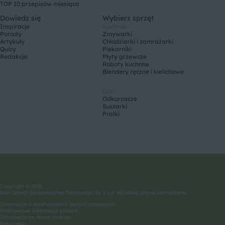
TOP 10 przepisów miesiąca
Dowiedz się
Wybierz sprzęt
Inspiracje
Kuchnia
Porady
Zmywarki
Artykuły
Chłodziarki i zamrażarki
Quizy
Piekarniki
Redakcja
Płyty grzewcze
Roboty kuchnne
Blendery ręczne i kielichowe
Dom
Odkurzacze
Suszarki
Pralki
Copyright © 2026
BSH Sprzęt Gospodarstwa Domowego Sp. z o.o. Wszelkie prawa zastrzeżone.
Informacje o przetwarzaniu danych osobowych
Podstawowe informacje prawne
Informacje na temat cookies
Regulamin