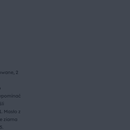
owane, 2
o
zypominać
li
. Masło z
e ziarna
5.