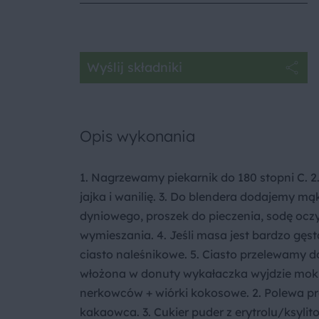
Wyślij składniki
Opis wykonania
1. Nagrzewamy piekarnik do 180 stopni C. 2
jajka i wanilię. 3. Do blendera dodajemy m
dyniowego, proszek do pieczenia, sodę oczy
wymieszania. 4. Jeśli masa jest bardzo g
ciasto naleśnikowe. 5. Ciasto przelewamy do
włożona w donuty wykałaczka wyjdzie mokra.
nerkowców + wiórki kokosowe. 2. Polewa pr
kakaowca. 3. Cukier puder z erytrolu/ksylit