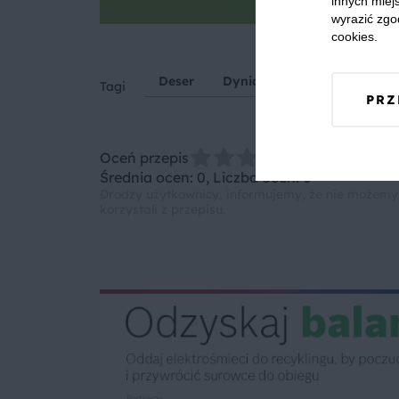
innych miejs
wyrazić zgo
cookies.
Deser
Dynia
Miód
Jajka
Tagi
PRZ
Oceń przepis
Średnia ocen: 0, Liczba ocen: 0
Drodzy użytkownicy, informujemy, że nie możemy
korzystali z przepisu.