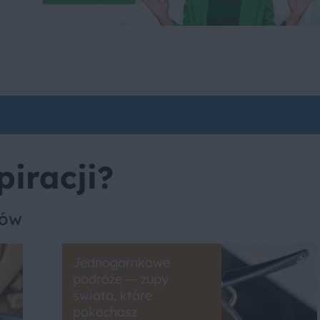
piracji?
sów
Jednogarnkowe
podróże — zupy
świata, które
pokochasz