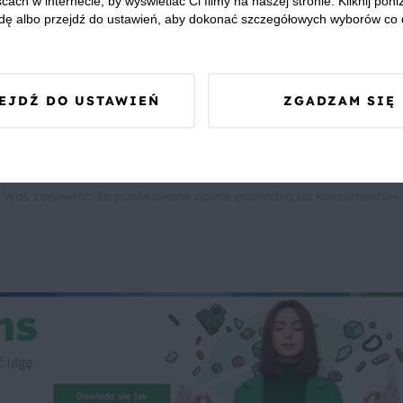
cach w internecie, by wyświetlać Ci filmy na naszej stronie. Kliknij poniż
dę albo przejdź do ustawień, aby dokonać szczegółowych wyborów co 
Mleczko kokosowe
Pączki
Drożdżówki
Tłusty czw
EJDŹ DO USTAWIEŃ
ZGADZAM SIĘ
 Was zapewnić, że publikowane opinie pochodzą od konsumentów,