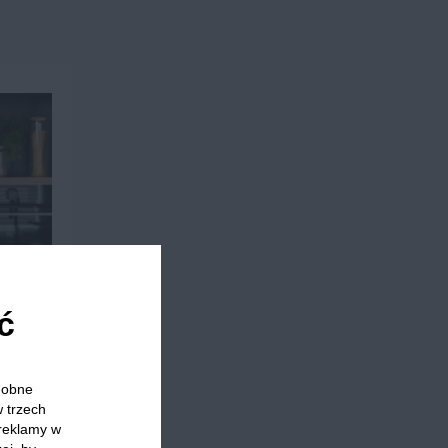
ć
odobne
w trzech
 reklamy w