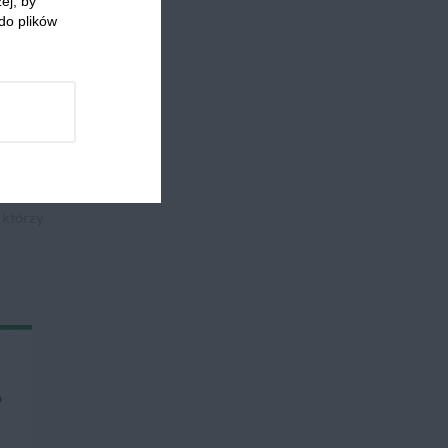
ej, by
do plików
artek
Piekarniki
Kuchnie świata
Specjalne okazje
 którzy