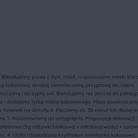
. Blendujemy: puree z dyni, miód, rozpuszczone masło klar
ąkę kokosową, skrobię ziemniaczaną, przyprawę do ciasta
szczoną i szczyptę soli. Blendujemy raz jeszcze do pełneg
ęsta - dodajemy łyżkę mleka kokosowego. Masa powinna pr
 foremek na donuty. 6. Pieczemy ok. 30 minut lub dłużej jeś
 7. Pozostawiamy do ostygnięcia. Propozycje dekoracji: 1
oteinowa (5g odżywki białkowej + odrobina wody) + surow
olu. 4. Ubita i dosłodzona ksylitiolem śmietanka kokosowa. 