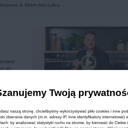
kosowe. 6. Dżem bez cukru.
lendera
yć go
o
Szanujemy Twoją prywatnoś
dasz naszą stronę, chcielibyśmy wykorzystywać pliki cookies i inne p
we? Pochwal się efektem.
do zbierania danych (m.in. adresy IP, inne identyfikatory internetowe) 
lach: by analizować statystyki ruchu na stronie, by kierować do Ciebie
dziel się opinią i zainspiruj innych!