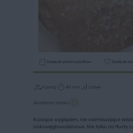
Dodaj do planera posiłków
Dodaj do ul
6
porcji
40 min
Łatwe
Akademia Smaku
Kuszące wyglądem, nie odstraszające skła
niskowęglowodanowe. Nie tylko na tłusty cz