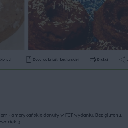
ubionych
Dodaj do książki kucharskiej
Drukuj
dem - amerykańskie donuty w FIT wydaniu. Bez glutenu,
wartek ;)