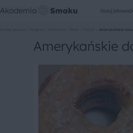
Gotuj zdrowo
D
Strona główna
Przepisy
Pora dnia
Deser
Pączki
Amerykańskie donu
Amerykańskie d