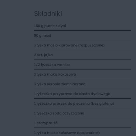
Składniki
150 g puree z dyni
50 g miód
3 łyżka masło klarowane (rozpuszczone)
2 szt. jajka
1/2 łyżeczka wanilia
3 łyżka mąka kokosowa
3 łyżka skrobia ziemniaczana
1 łyżeczka przyprawa do ciasta dyniowego
1 łyżeczka proszek do pieczenia (bez glutenu)
1 łyżeczka soda oczyszczona
1 szczypta sól
1 łyżka mleko kokosowe (opcjonalnie)