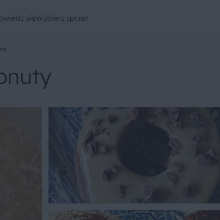
owiedz się
Wybierz sprzęt
ty
onuty