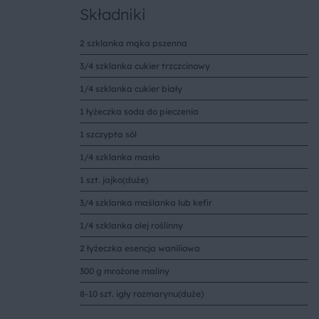
Składniki
2 szklanka mąka pszenna
3/4 szklanka cukier trzczcinowy
1/4 szklanka cukier biały
1 łyżeczka soda do pieczenia
1 szczypta sól
1/4 szklanka masło
1 szt. jajko(duże)
3/4 szklanka maślanka lub kefir
1/4 szklanka olej roślinny
2 łyżeczka esencja waniliowa
300 g mrożone maliny
8-10 szt. igły rozmarynu(duże)