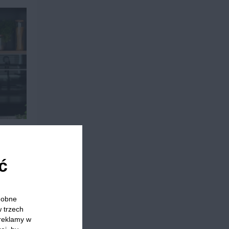
ć
odobne
w trzech
 reklamy w