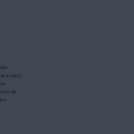
asło
e ścięło),
 do
damy do
ka.