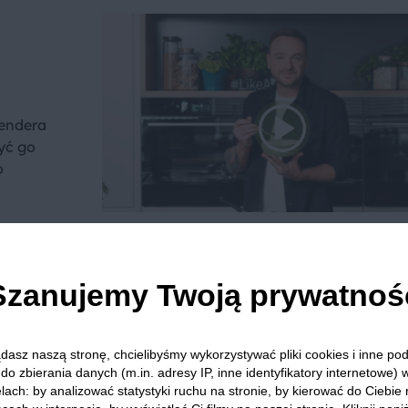
lendera
yć go
o
Szanujemy Twoją prywatnoś
we? Pochwal się efektem.
dziel się opinią i zainspiruj innych!
dasz naszą stronę, chcielibyśmy wykorzystywać pliki cookies i inne p
do zbierania danych (m.in. adresy IP, inne identyfikatory internetowe) 
lach: by analizować statystyki ruchu na stronie, by kierować do Ciebie