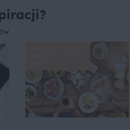
piracji?
sów
Letnie smaki, pomysły
na letni obiad i inne
posiłki