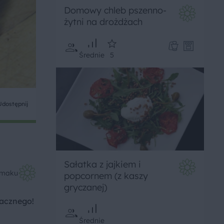
Domowy chleb pszenno-
żytni na drożdżach
Średnie
5
Udostępnij
Sałatka z jajkiem i
Smaku
popcornem (z kaszy
gryczanej)
macznego!
Średnie