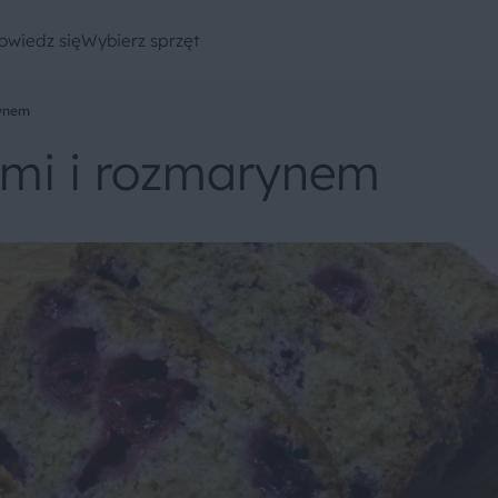
owiedz się
Wybierz sprzęt
rynem
ami i rozmarynem