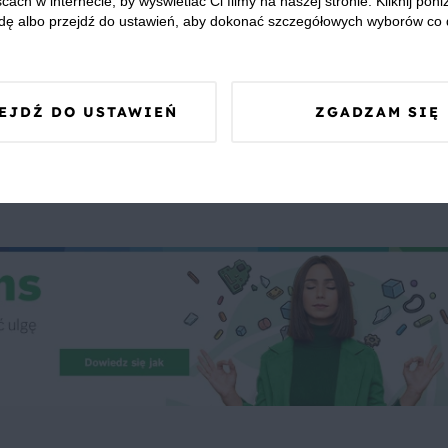
cach w internecie, by wyświetlać Ci filmy na naszej stronie. Kliknij poniż
Chleb
Wiśnie
Maliny
Kolacja
Specjalne okazj
dę albo przejdź do ustawień, aby dokonać szczegółowych wyborów co 
EJDŹ DO USTAWIEŃ
ZGADZAM SIĘ
 Was zapewnić, że publikowane opinie pochodzą od konsumentów,