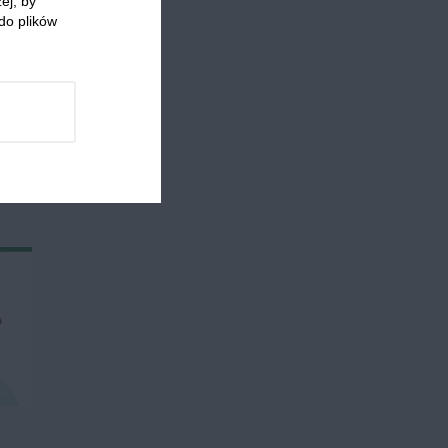
ej, by
e
Przyjęcia i imprezy
Jajka
do plików
 którzy