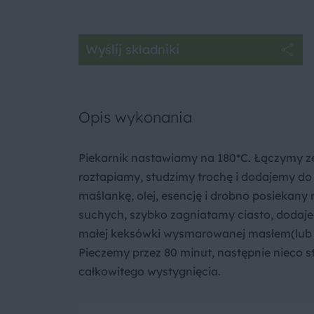
Wyślij składniki
Opis wykonania
Piekarnik nastawiamy na 180*C. Łączymy ze
roztapiamy, studzimy trochę i dodajemy do n
maślankę, olej, esencję i drobno posiekan
suchych, szybko zagniatamy ciasto, dodaj
małej keksówki wysmarowanej masłem(lub w
Pieczemy przez 80 minut, następnie nieco 
całkowitego wystygnięcia.