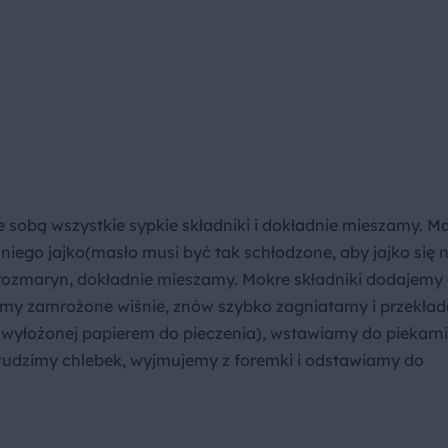
 sobą wszystkie sypkie składniki i dokładnie mieszamy. M
iego jajko(masło musi być tak schłodzone, aby jajko się ni
y rozmaryn, dokładnie mieszamy. Mokre składniki dodajemy
emy zamrożone wiśnie, znów szybko zagniatamy i przekła
yłożonej papierem do pieczenia), wstawiamy do piekarni
studzimy chlebek, wyjmujemy z foremki i odstawiamy do