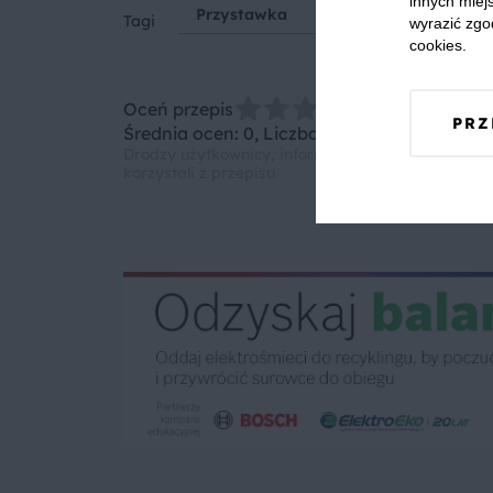
innych miejs
Przystawka
Deser
Piekarniki
Tagi
wyrazić zgo
cookies.
Oceń przepis
PRZ
Średnia ocen: 0, Liczba ocen: 0
Drodzy użytkownicy, informujemy, że nie możemy
korzystali z przepisu.