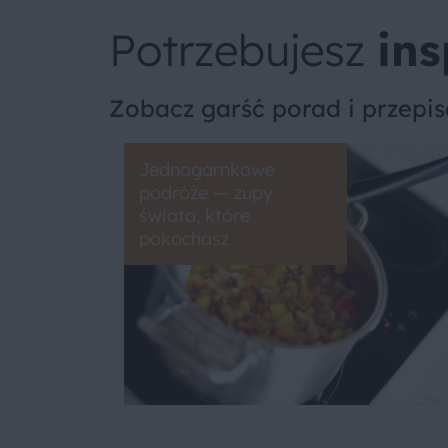
Potrzebujesz
ins
Zobacz garść porad i przepi
Jednogarnkowe
podróże — zupy
świata, które
pokochasz