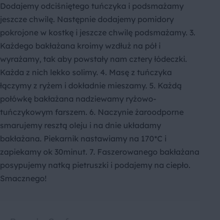
Dodajemy odciśniętego tuńczyka i podsmażamy
jeszcze chwilę. Następnie dodajemy pomidory
pokrojone w kostkę i jeszcze chwilę podsmażamy. 3.
Każdego bakłażana kroimy wzdłuż na pół i
wyrażamy, tak aby powstały nam cztery łódeczki.
Każda z nich lekko solimy. 4. Masę z tuńczyka
łączymy z ryżem i dokładnie mieszamy. 5. Każdą
połówkę bakłażana nadziewamy ryżowo-
tuńczykowym farszem. 6. Naczynie żaroodporne
smarujemy resztą oleju i na dnie układamy
bakłażana. Piekarnik nastawiamy na 170*C i
zapiekamy ok 30minut. 7. Faszerowanego bakłażana
posypujemy natką pietruszki i podajemy na ciepło.
Smacznego!