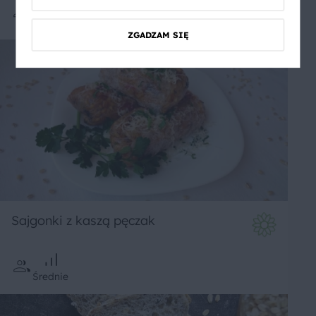
Średnie
ZGADZAM SIĘ
Sajgonki z kaszą pęczak
Średnie