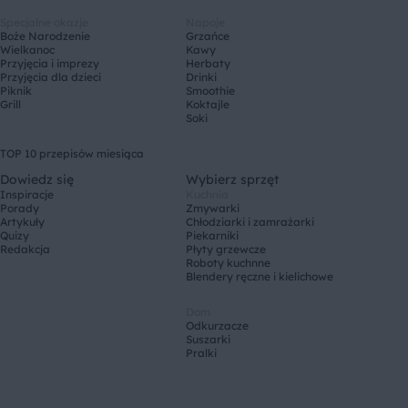
Specjalne okazje
Napoje
Boże Narodzenie
Grzańce
Wielkanoc
Kawy
Przyjęcia i imprezy
Herbaty
Przyjęcia dla dzieci
Drinki
Piknik
Smoothie
Grill
Koktajle
Soki
TOP 10 przepisów miesiąca
Dowiedz się
Wybierz sprzęt
Inspiracje
Kuchnia
Porady
Zmywarki
Artykuły
Chłodziarki i zamrażarki
Quizy
Piekarniki
Redakcja
Płyty grzewcze
Roboty kuchnne
Blendery ręczne i kielichowe
Dom
Odkurzacze
Suszarki
Pralki