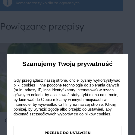
Komentarze tylko dla zalogowanych
Powiązane przepisy
Szanujemy Twoją prywatność
Gdy przeglądasz naszą stronę, chcielibyśmy wykorzystywać
pliki cookies i inne podobne technologie do zbierania danych
(m.in. adresy IP, inne identyfikatory internetowe) w trzech
głównych celach: by analizować statystyki ruchu na stronie,
by kierować do Ciebie reklamy w innych miejscach w
internecie, by wyświetlać Ci filmy na naszej stronie. Kliknij
poniżej, by wyrazić zgodę albo przejdź do ustawień, aby
dokonać szczegółowych wyborów co do plików cookies.
Chleb z rodzynkami
PRZEJDŹ DO USTAWIEŃ