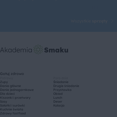
Wszystkie
sprzęty
Gotuj zdrowo
Potrawy
Pora dnia
Zupy
Śniadanie
Dania główne
Drugie śniadanie
Dania jednogarnkowe
Przystawka
Dla dzieci
Obiad
Kiszonki i przetwory
Lunch
Sosy
Deser
Sałatki i surówki
Kolacja
Kuchnie świata
Zdrowy fastfood