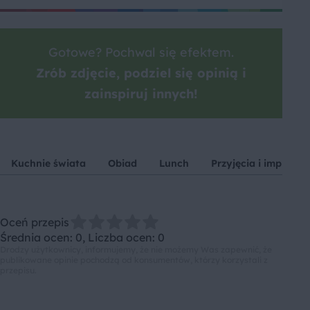
Gotowe? Pochwal się efektem.
Zrób zdjęcie, podziel się opinią i
zainspiruj innych!
Kuchnie świata
Obiad
Lunch
Przyjęcia i imprezy
Oceń przepis
Średnia ocen: 0, Liczba ocen: 0
Drodzy użytkownicy, informujemy, że nie możemy Was zapewnić, że
publikowane opinie pochodzą od konsumentów, którzy korzystali z
przepisu.