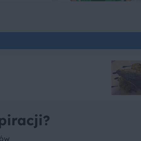
piracji?
sów