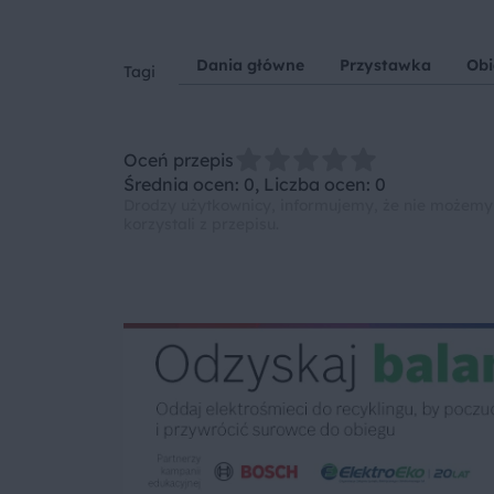
Dania główne
Przystawka
Ob
Tagi
Oceń przepis
Średnia ocen: 0, Liczba ocen: 0
Drodzy użytkownicy, informujemy, że nie możemy
korzystali z przepisu.