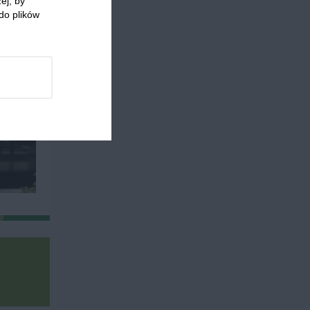
ej, by
do plików