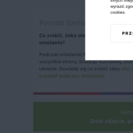
innych miejs
wyrazić zgo
cookies.
Porada Szefa
PRZ
Co zrobić, żeby olej nie pryskał podcz
smażenia?
Podczas smażenia tłuszcz często pryska
wszystkie strony, brudząc kuchenkę, blat 
ubranie. Dowiedz się co zrobić żeby
olej 
pryskał podczas smażenia
.
Goto
Zrób zdjęcie, po