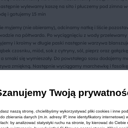
 następnie wylewamy kaszę na sito i płuczemy pod zimna w
dę i gotujemy 15 min
ie myjemy (nie obieramy), odcinamy natkę i liście pozosta
wodzie na półtwardo. Po wyciągnięciu z wody przelewamy
jemy i kroimy w długie paski następnie warzywa blanszu
bek czosnku, miód, sok z cytryny, sól, pieprz oraz gałązkę
, a smaki się wymieszały. Do powstałego sosu dodajemy m
rzywa zmiękną. Następnie wyciągamy marchewkę i fasolkę
otowane buraczki - gotujemy w sosie do miękkości (bura
y pozostałych warzyw).
Szanujemy Twoją prywatnoś
grzaną patelnię układamy kawałek papieru do pieczenia s
erze, smażymy z obu stron po 2-3 min.
dasz naszą stronę, chcielibyśmy wykorzystywać pliki cookies i inne p
rzywa, dorsza, dekorujemy gałązką tymianku, listkami bot
do zbierania danych (m.in. adresy IP, inne identyfikatory internetowe) 
lach: by analizować statystyki ruchu na stronie, by kierować do Ciebie
ny. Smacznego!