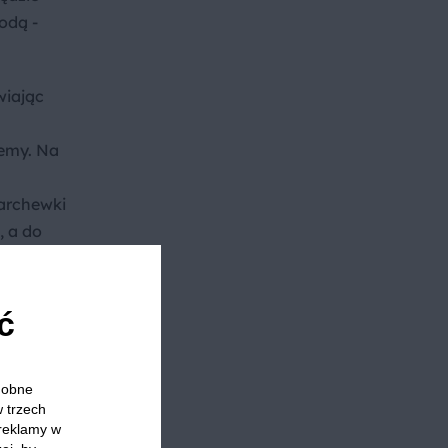
odą -
wiając
jemy. Na
archewki
, a do
czki
ć
krapiamy
odobne
winki,
w trzech
 reklamy w