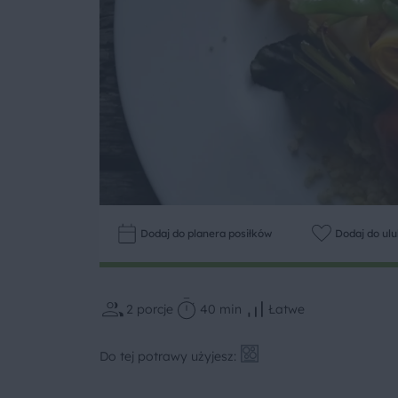
Dodaj do planera posiłków
Dodaj do ul
2
porcje
40 min
Łatwe
Do tej potrawy użyjesz: