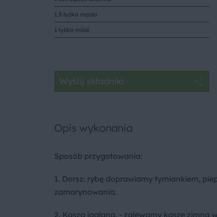
1,5 łyżka masło
1 łyżka miód
Wyślij składniki
Opis wykonania
Sposób przygotowania:
1. Dorsz: rybę doprawiamy tymiankiem, piep
zamarynowania.
2. Kasza jaglana. - zalewamy kaszę zimną 