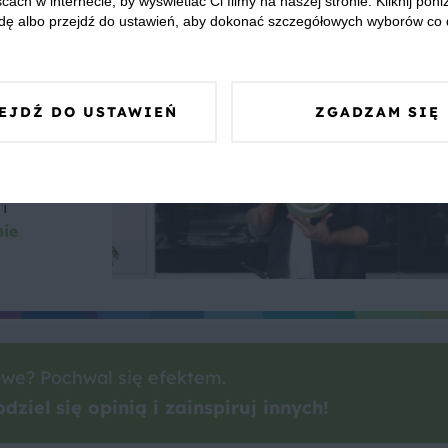
cach w internecie, by wyświetlać Ci filmy na naszej stronie. Kliknij poniż
dę albo przejdź do ustawień, aby dokonać szczegółowych wyborów co 
EJDŹ DO USTAWIEŃ
ZGADZAM SIĘ
as
 na
i
nie
we? Pochwal się efektem.
dziel się opinią i zainspiruj innych!