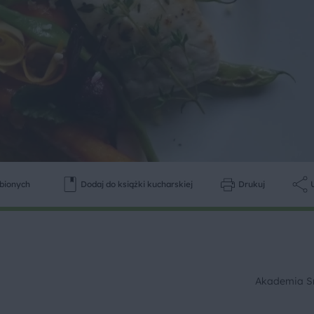
ubionych
Dodaj do książki kucharskiej
Drukuj
Akademia 