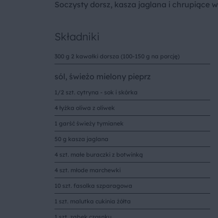
Soczysty dorsz, kasza jaglana i chrupiące 
Składniki
300 g 2 kawałki dorsza (100-150 g na porcję)
sól, świeżo mielony pieprz
1/2 szt. cytryna - sok i skórka
4 łyżka oliwa z oliwek
1 garść świeży tymianek
50 g kasza jaglana
4 szt. małe buraczki z botwinką
4 szt. młode marchewki
10 szt. fasolka szparagowa
1 szt. malutka cukinia żółta
1 szt. ząbek czosnku