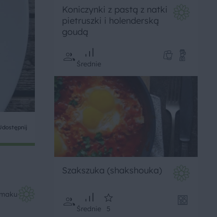
Koniczynki z pastą z natki
pietruszki i holenderską
goudą
Średnie
Udostępnij
Szakszuka (shakshouka)
Smaku
Średnie
5