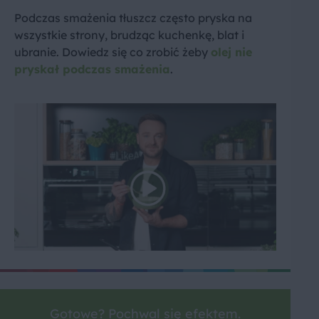
Podczas smażenia tłuszcz często pryska na
wszystkie strony, brudząc kuchenkę, blat i
ubranie. Dowiedz się co zrobić żeby
olej nie
pryskał podczas smażenia
.
Gotowe? Pochwal się efektem.