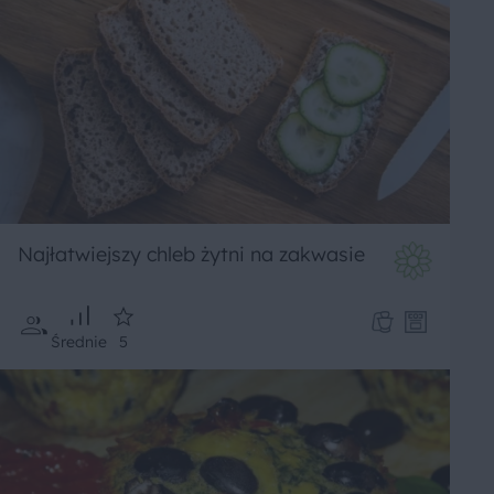
Najłatwiejszy chleb żytni na zakwasie
Średnie
5