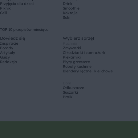
Przyjęcia dla dzieci
Drinki
Piknik
Smoothie
Grill
Koktajle
Soki
TOP 10 przepisów miesiąca
Dowiedz się
Wybierz sprzęt
Inspiracje
Kuchnia
Porady
Zmywarki
Artykuły
Chłodziarki i zamrażarki
Quizy
Piekarniki
Redakcja
Płyty grzewcze
Roboty kuchnne
Blendery ręczne i kielichowe
Dom
Odkurzacze
Suszarki
Pralki