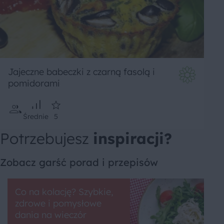
Jajeczne babeczki z czarną fasolą i
pomidorami
Średnie
5
Potrzebujesz
inspiracji?
Zobacz garść porad i przepisów
Co na kolację? Szybkie,
zdrowe i pomysłowe
dania na wieczór