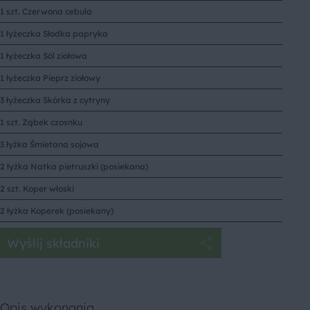
1 szt. Czerwona cebula
1 łyżeczka Słodka papryka
1 łyżeczka Sól ziołowa
1 łyżeczka Pieprz ziołowy
3 łyżeczka Skórka z cytryny
1 szt. Ząbek czosnku
3 łyżka Śmietana sojowa
2 łyżka Natka pietruszki (posiekana)
2 szt. Koper włoski
2 łyżka Koperek (posiekany)
Wyślij składniki
Opis wykonania