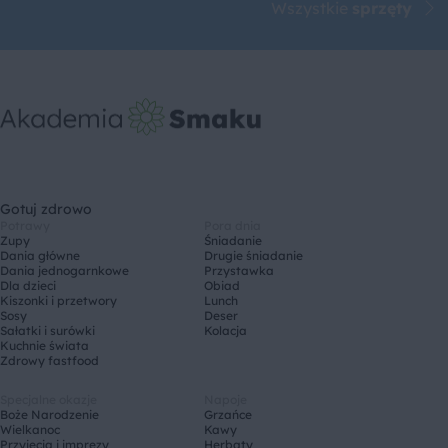
Wszystkie
sprzęty
Gotuj zdrowo
Potrawy
Pora dnia
Zupy
Śniadanie
Dania główne
Drugie śniadanie
Dania jednogarnkowe
Przystawka
Dla dzieci
Obiad
Kiszonki i przetwory
Lunch
Sosy
Deser
Sałatki i surówki
Kolacja
Kuchnie świata
Zdrowy fastfood
Specjalne okazje
Napoje
Boże Narodzenie
Grzańce
Wielkanoc
Kawy
Przyjęcia i imprezy
Herbaty