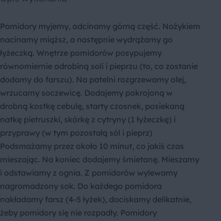
Pomidory myjemy, odcinamy górną część. Nożykiem
nacinamy miąższ, a następnie wydrążamy go
łyżeczką. Wnętrze pomidorów posypujemy
równomiernie odrobiną soli i pieprzu (to, co zostanie
dodamy do farszu). Na patelni rozgrzewamy olej,
wrzucamy soczewicę. Dodajemy pokrojoną w
drobną kostkę cebulę, starty czosnek, posiekaną
natkę pietruszki, skórkę z cytryny (1 łyżeczkę) i
przyprawy (w tym pozostałą sól i pieprz)
Podsmażamy przez około 10 minut, co jakiś czas
mieszając. Na koniec dodajemy śmietanę. Mieszamy
i odstawiamy z ognia. Z pomidorów wylewamy
nagromadzony sok. Do każdego pomidora
nakładamy farsz (4-5 łyżek), dociskamy delikatnie,
żeby pomidory się nie rozpadły. Pomidory