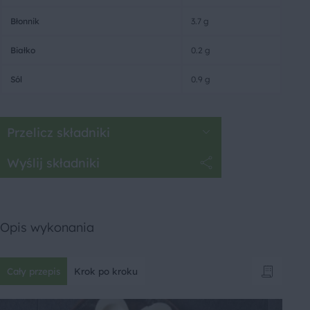
Błonnik
3.7 g
Białko
0.2 g
Sól
0.9 g
Przelicz składniki
Wyślij składniki
Opis wykonania
Cały przepis
Krok po kroku