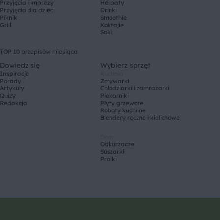
Przyjęcia i imprezy
Herbaty
Przyjęcia dla dzieci
Drinki
Piknik
Smoothie
Grill
Koktajle
Soki
TOP 10 przepisów miesiąca
Dowiedz się
Wybierz sprzęt
Inspiracje
Kuchnia
Porady
Zmywarki
Artykuły
Chłodziarki i zamrażarki
Quizy
Piekarniki
Redakcja
Płyty grzewcze
Roboty kuchnne
Blendery ręczne i kielichowe
Dom
Odkurzacze
Suszarki
Pralki