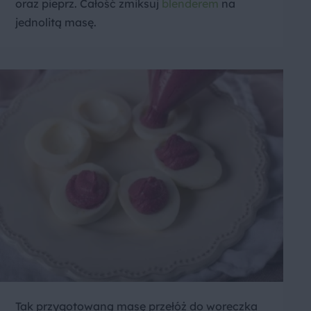
oraz pieprz. Całość zmiksuj
blenderem
na
jednolitą masę.
Tak przygotowaną masę przełóż do woreczka