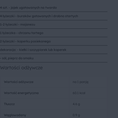
4 szt. - jajek ugotowanych na twardo
4 łyżeczki - buraków gotowanych i drobno startych
1-2 łyżeczki - majonezu
1 łyżeczka - chrzanu tartego
2 łyżeczki - koperku posiekanego
dekoracja: - kiełki i szczypiorek lub koperek
- sól, pieprz do smaku
Wartości odżywcze
Wartości odżywcze
na 1 porcję
Wartość energetyczna
60.1 kcal
Tłuszcz
4.6 g
Węglowodany
0.9 g