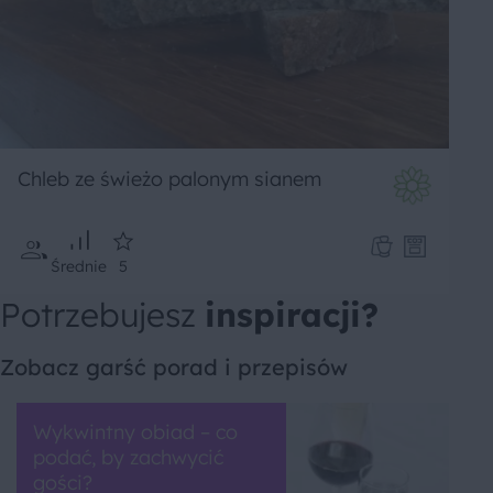
Chleb ze świeżo palonym sianem
Średnie
5
Potrzebujesz
inspiracji?
Zobacz garść porad i przepisów
Wykwintny obiad – co
podać, by zachwycić
gości?