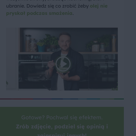
ubranie. Dowiedz się co zrobić żeby
olej nie
pryskał podczas smażenia
.
Gotowe? Pochwal się efektem.
Zrób zdjęcie, podziel się opinią i
zainspiruj innych!