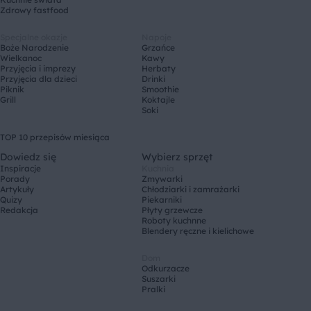
Zdrowy fastfood
Specjalne okazje
Napoje
Boże Narodzenie
Grzańce
Wielkanoc
Kawy
Przyjęcia i imprezy
Herbaty
Przyjęcia dla dzieci
Drinki
Piknik
Smoothie
Grill
Koktajle
Soki
TOP 10 przepisów miesiąca
Dowiedz się
Wybierz sprzęt
Inspiracje
Kuchnia
Porady
Zmywarki
Artykuły
Chłodziarki i zamrażarki
Quizy
Piekarniki
Redakcja
Płyty grzewcze
Roboty kuchnne
Blendery ręczne i kielichowe
Dom
Odkurzacze
Suszarki
Pralki