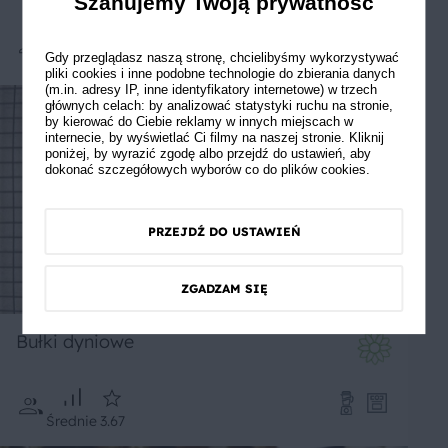
Szanujemy Twoją prywatność
Gdy przeglądasz naszą stronę, chcielibyśmy wykorzystywać
Średnie
5
pliki cookies i inne podobne technologie do zbierania danych
(m.in. adresy IP, inne identyfikatory internetowe) w trzech
głównych celach: by analizować statystyki ruchu na stronie,
by kierować do Ciebie reklamy w innych miejscach w
internecie, by wyświetlać Ci filmy na naszej stronie. Kliknij
poniżej, by wyrazić zgodę albo przejdź do ustawień, aby
dokonać szczegółowych wyborów co do plików cookies.
PRZEJDŹ DO USTAWIEŃ
ZGADZAM SIĘ
Bułki dyniowe
Średnie
3.67