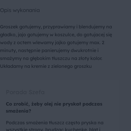
Opis wykonania
Groszek gotujemy, przyprawiamy i blendujemy na
gładko, jajo gotujemy w koszulce, do gotujacej się
wody z octem wlewamy jajko gotujemy max. 2
minuty, następnie panierujemy dwukrotnie i
smażymy na głębokim tłuszczu na złoty kolor.
Układamy na kremie z zielonego groszku
Porada Szefa
Co zrobić, żeby olej nie pryskał podczas
smażenia?
Podczas smażenia tłuszcz często pryska na
wszystkie strony, brudząc kuchenkę, blat i