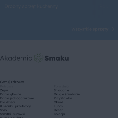
Drobny sprzęt kuchenny
Roboty 
Wszystkie
sprzęty
Gotuj zdrowo
Potrawy
Pora dnia
Zupy
Śniadanie
Dania główne
Drugie śniadanie
Dania jednogarnkowe
Przystawka
Dla dzieci
Obiad
Kiszonki i przetwory
Lunch
Sosy
Deser
Sałatki i surówki
Kolacja
Kuchnie świata