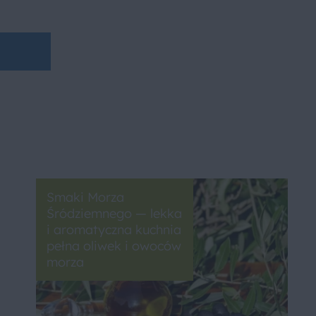
Smaki Morza
Śródziemnego — lekka
i aromatyczna kuchnia
pełna oliwek i owoców
morza