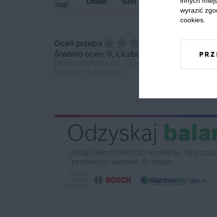
innych miejs
Obiad
Grill
Kasza jaglana
Tagi
wyrazić zgo
cookies.
Oceń przepis
Średnia ocen: 0, Liczba ocen: 0
PRZ
Drodzy użytkownicy, informujemy, że nie możemy
korzystali z przepisu.