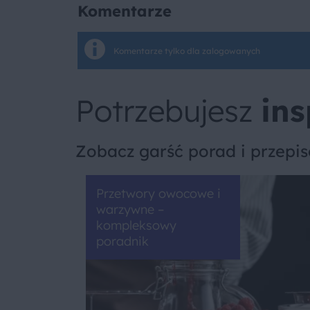
Komentarze
Komentarze tylko dla zalogowanych
Potrzebujesz
ins
Zobacz garść porad i przepi
Przetwory owocowe i
warzywne –
kompleksowy
poradnik