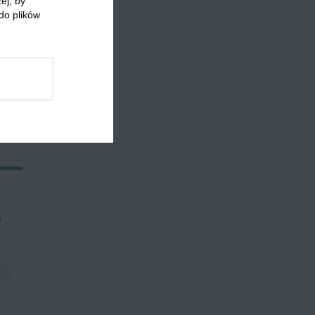
ej, by
jka
Jogurt
Sałata
Dania główne
Na ciepło
do plików
 którzy