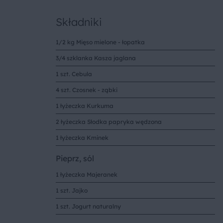
Składniki
1/2 kg Mięso mielone - łopatka
3/4 szklanka Kasza jaglana
1 szt. Cebula
4 szt. Czosnek - ząbki
1 łyżeczka Kurkuma
2 łyżeczka Słodka papryka wędzona
1 łyżeczka Kminek
Pieprz, sól
1 łyżeczka Majeranek
1 szt. Jajko
1 szt. Jogurt naturalny