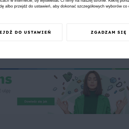
cach w internecie, by wyświetlać Ci filmy na naszej stronie. Kliknij poniż
Zdrowy kebab
Mięso mielone
Cebula
Czosnek
Ja
dę albo przejdź do ustawień, aby dokonać szczegółowych wyborów co 
EJDŹ DO USTAWIEŃ
ZGADZAM SIĘ
 Was zapewnić, że publikowane opinie pochodzą od konsumentów,