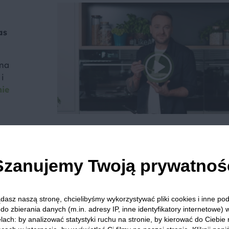
as
 na
i
nie
Szanujemy Twoją prywatnoś
we? Pochwal się efektem.
dziel się opinią i zainspiruj innych!
dasz naszą stronę, chcielibyśmy wykorzystywać pliki cookies i inne p
do zbierania danych (m.in. adresy IP, inne identyfikatory internetowe) 
lach: by analizować statystyki ruchu na stronie, by kierować do Ciebie