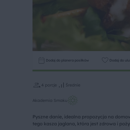
Dodaj do planera posiłków
Dodaj do ul
4
porcje
Średnie
Akademia Smaku
Pyszne danie, idealna propozycja na domowy
tego kasza jaglana, która jest zdrowa i poż