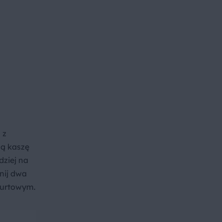
 z
ną kaszę
dziej na
śnij dwa
ogurtowym.