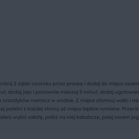
ciśnij 2 ząbki czosnku przez praskę i dodaj do mięsa razem
ut, dodaj jajo i ponownie mieszaj 5 minut, dodaj ugotowa
do szaszłyków namocz w wodzie. Z mięsa uformuj wałki i na
ej patelni z każdej strony aż mięso będzie rumiane. Przeci
alerz wyłóż sałatę, połóż na niej kebabcze, polej sosem j