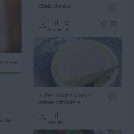
Chleb Shreka
Średnie
4
Udostępnij
Suflet mirabelkowy z
crème pâtissière
u. Do
Średnie