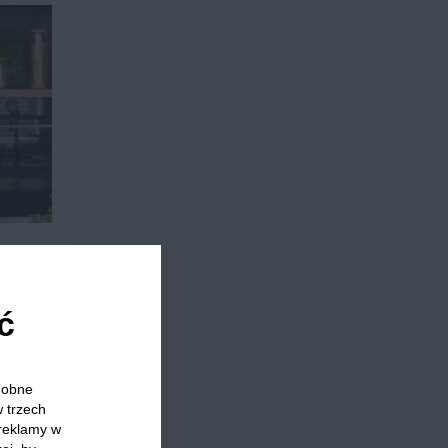
ć
odobne
w trzech
 reklamy w