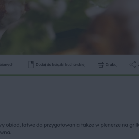
ubionych
Dodaj do książki kucharskiej
Drukuj
 obiad, łatwe do przygotowania także w plenerze na grill
ywna.