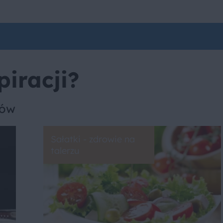
piracji?
sów
Sałatki - zdrowie na
talerzu