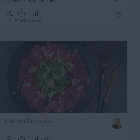
sosem salsa verde
2
20 min
Łatwe
Carpaccio wołowe