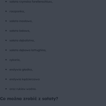
sałata rzymska forellenschluss,
roszponka,
sałata masłowa,
sałata lodowa,
sałata dębolistna,
sałata dębowa lattughino,
cykoria,
endywia gładka,
endywia kędzierzawa
oraz rukiew wodna.
Co można zrobić z sałaty?