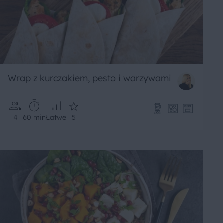
Wrap z kurczakiem, pesto i warzywami
4
60 min
Łatwe
5