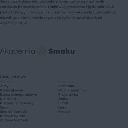
Jeśli masz w domu nadmiar sałaty to nie martw się – jest wiele
sposób na jej przyrządzenie. Najłatwiej wykorzystać ją do sałatki lub
pesto. Ciekawym rozwiązaniem jest również wykonanie zupy z sałaty,
mizerii lub surówki. Każde z tych dań świetnie sprawdzi się na
wiosennym stole.
Gotuj zdrowo
Potrawy
Pora dnia
Zupy
Śniadanie
Dania główne
Drugie śniadanie
Dania jednogarnkowe
Przystawka
Dla dzieci
Obiad
Kiszonki i przetwory
Lunch
Sosy
Deser
Sałatki i surówki
Kolacja
Kuchnie świata
Zdrowy fastfood