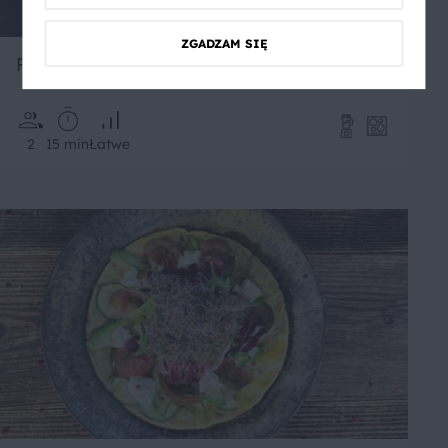
ZGADZAM SIĘ
Fit makaron dietetyczny z pesto z rukoli
2
15 min
Łatwe