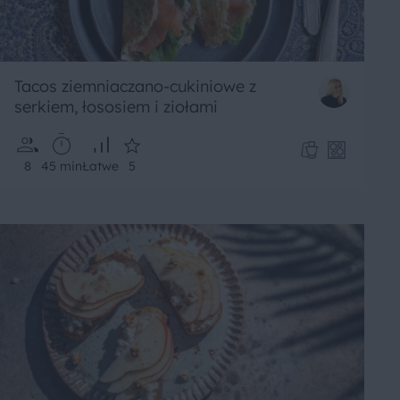
Tacos ziemniaczano-cukiniowe z
serkiem, łososiem i ziołami
8
45 min
Łatwe
5