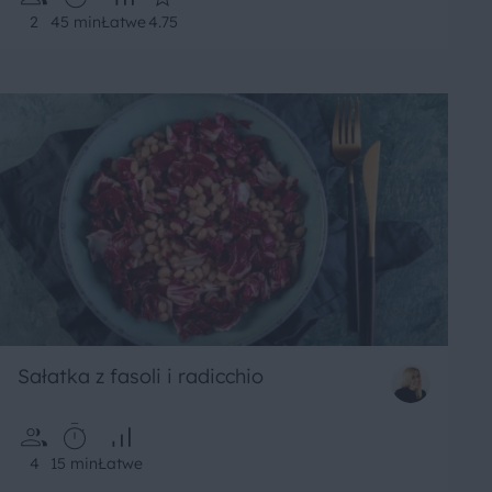
2
45 min
Łatwe
4.75
Sałatka z fasoli i radicchio
4
15 min
Łatwe