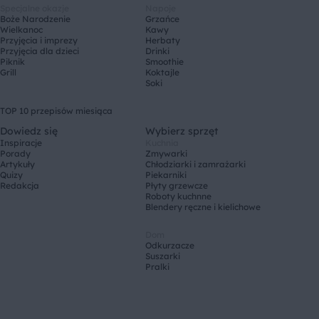
Specjalne okazje
Napoje
Boże Narodzenie
Grzańce
Wielkanoc
Kawy
Przyjęcia i imprezy
Herbaty
Przyjęcia dla dzieci
Drinki
Piknik
Smoothie
Grill
Koktajle
Soki
TOP 10 przepisów miesiąca
Dowiedz się
Wybierz sprzęt
Inspiracje
Kuchnia
Porady
Zmywarki
Artykuły
Chłodziarki i zamrażarki
Quizy
Piekarniki
Redakcja
Płyty grzewcze
Roboty kuchnne
Blendery ręczne i kielichowe
Dom
Odkurzacze
Suszarki
Pralki