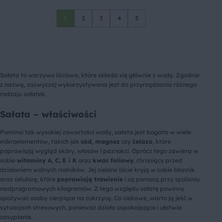
1
2
3
4
5
Sałata to warzywo liściowe, które składa się głównie z wody. Zgodnie
z nazwą, zazwyczaj wykorzystywana jest do przyrządzania różnego
rodzaju sałatek.
Sałata – właściwości
Pomimo tak wysokiej zawartości wody, sałata jest bogata w wiele
mikroelementów, takich jak
sód, magnez
czy
żelazo
, które
poprawiają wygląd skóry, włosów i paznokci. Oprócz tego zawiera w
sobie
witaminy A, C, E i K
oraz
kwas foliowy
, chroniący przed
działaniem wolnych rodników. Jej zielone liście kryją w sobie błonnik
oraz celulozę, które
poprawiają trawienie
i są pomocą przy spalaniu
nadprogramowych kilogramów. Z tego względu sałatę powinny
spożywać osoby cierpiące na cukrzycę. Co ciekawe, warto ją jeść w
sytuacjach stresowych, ponieważ działa uspokajająco i ułatwia
zasypianie.