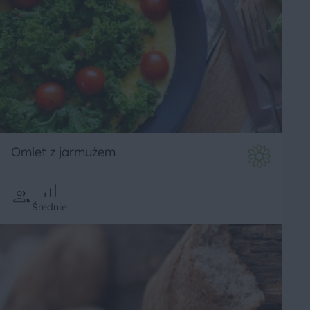
Omlet z jarmużem
Średnie