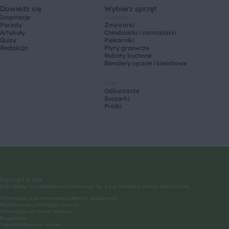
Dowiedz się
Wybierz sprzęt
Inspiracje
Kuchnia
Porady
Zmywarki
Artykuły
Chłodziarki i zamrażarki
Quizy
Piekarniki
Redakcja
Płyty grzewcze
Roboty kuchnne
Blendery ręczne i kielichowe
Dom
Odkurzacze
Suszarki
Pralki
Copyright © 2026
BSH Sprzęt Gospodarstwa Domowego Sp. z o.o. Wszelkie prawa zastrzeżone.
Informacje o przetwarzaniu danych osobowych
Podstawowe informacje prawne
Informacje na temat cookies
Regulamin
Zgłoś problem ze stroną