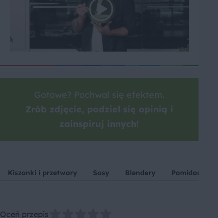
Gotowe? Pochwal się efektem.
Zrób zdjęcie, podziel się opinią i
zainspiruj innych!
Kiszonki i przetwory
Sosy
Blendery
Pomidor
Oceń przepis