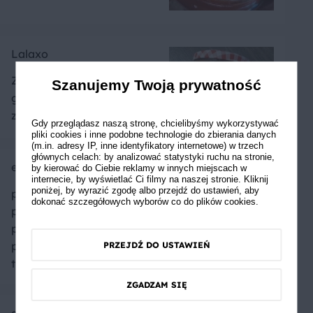
Lalaxo
Zawekowany czeka
Szanujemy Twoją prywatność
grzecznie na swoją kolej do
zjedzenia ;]
Gdy przeglądasz naszą stronę, chcielibyśmy wykorzystywać
pliki cookies i inne podobne technologie do zbierania danych
(m.in. adresy IP, inne identyfikatory internetowe) w trzech
głównych celach: by analizować statystyki ruchu na stronie,
ewaregina
by kierować do Ciebie reklamy w innych miejscach w
internecie, by wyświetlać Ci filmy na naszej stronie. Kliknij
poniżej, by wyrazić zgodę albo przejdź do ustawień, aby
postanowiłam nie
dokonać szczegółowych wyborów co do plików cookies.
przecierać części sosu
ponieważ wyszła świetna
pasta na kanapkę. Reszta
PRZEJDŹ DO USTAWIEŃ
trafiła do słoików
ZGADZAM SIĘ