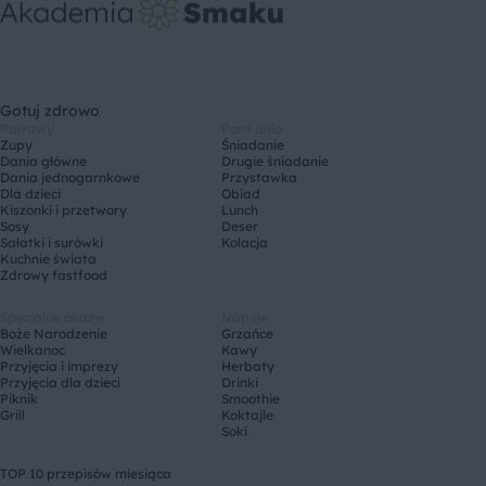
Gotuj zdrowo
Potrawy
Pora dnia
Zupy
Śniadanie
Dania główne
Drugie śniadanie
Dania jednogarnkowe
Przystawka
Dla dzieci
Obiad
Kiszonki i przetwory
Lunch
Sosy
Deser
Sałatki i surówki
Kolacja
Kuchnie świata
Zdrowy fastfood
Specjalne okazje
Napoje
Boże Narodzenie
Grzańce
Wielkanoc
Kawy
Przyjęcia i imprezy
Herbaty
Przyjęcia dla dzieci
Drinki
Piknik
Smoothie
Grill
Koktajle
Soki
TOP 10 przepisów miesiąca