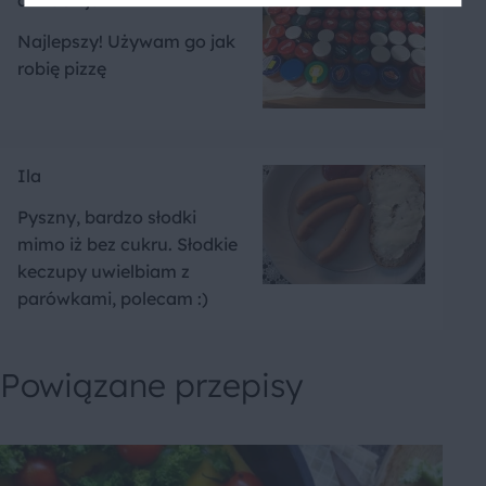
annaolejarz
Najlepszy! Używam go jak
robię pizzę
Ila
Pyszny, bardzo słodki
mimo iż bez cukru. Słodkie
keczupy uwielbiam z
parówkami, polecam :)
Powiązane przepisy