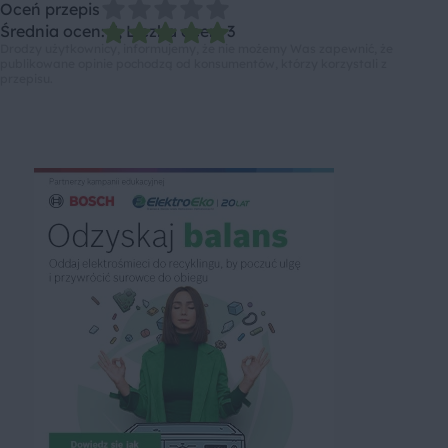
Oceń przepis
Średnia ocen: 5, Liczba ocen: 3
Drodzy użytkownicy, informujemy, że nie możemy Was zapewnić, że
publikowane opinie pochodzą od konsumentów, którzy korzystali z
przepisu.