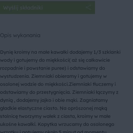
Wyślij składniki
Opis wykonania
Dynię kroimy na małe kawałki dodajemy 1/3 szklanki
wody i gotujemy do miękkości( aż się całkowicie
rozpadnie i powstanie puree) i odstawiamy do
wystudzenia. Ziemniaki obieramy i gotujemy w
osolonej wodzie do miękkości.Ziemniaki tłuczemy i
odstawiamy do przestygnięcia. Ziemniaki łączymy z
dynią , dodajemy jajko i obie mąki. Zagniatamy
gładkie elastyczne ciasto. Na oprószonej mąką
stolnicę tworzymy wałek z ciasta, kroimy w małe
ukośne kawałki. Kopytka wrzucamy do osolonego
wrzątku i gotujemy około 5 minut od momentu