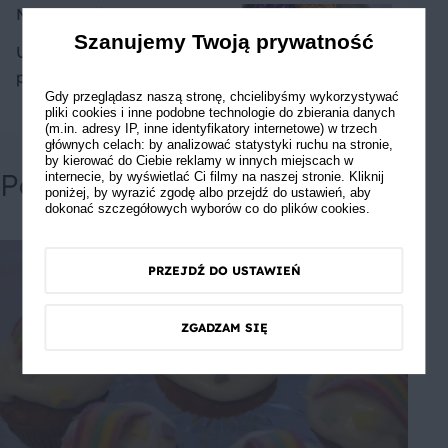
Mateusz Mirga1309
Szanujemy Twoją prywatność
U mnie już pełne danie,
polecam przepis na kluski
Gdy przeglądasz naszą stronę, chcielibyśmy wykorzystywać
pliki cookies i inne podobne technologie do zbierania danych
(m.in. adresy IP, inne identyfikatory internetowe) w trzech
głównych celach: by analizować statystyki ruchu na stronie,
by kierować do Ciebie reklamy w innych miejscach w
Powiązane przepisy
internecie, by wyświetlać Ci filmy na naszej stronie. Kliknij
poniżej, by wyrazić zgodę albo przejdź do ustawień, aby
dokonać szczegółowych wyborów co do plików cookies.
PRZEJDŹ DO USTAWIEŃ
ZGADZAM SIĘ