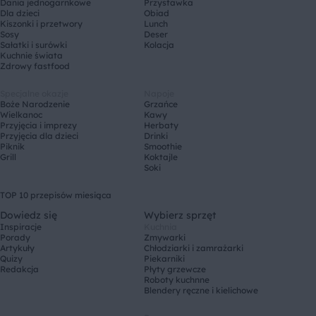
Dania jednogarnkowe
Przystawka
Dla dzieci
Obiad
Kiszonki i przetwory
Lunch
Sosy
Deser
Sałatki i surówki
Kolacja
Kuchnie świata
Zdrowy fastfood
Specjalne okazje
Napoje
Boże Narodzenie
Grzańce
Wielkanoc
Kawy
Przyjęcia i imprezy
Herbaty
Przyjęcia dla dzieci
Drinki
Piknik
Smoothie
Grill
Koktajle
Soki
TOP 10 przepisów miesiąca
Dowiedz się
Wybierz sprzęt
Inspiracje
Kuchnia
Porady
Zmywarki
Artykuły
Chłodziarki i zamrażarki
Quizy
Piekarniki
Redakcja
Płyty grzewcze
Roboty kuchnne
Blendery ręczne i kielichowe