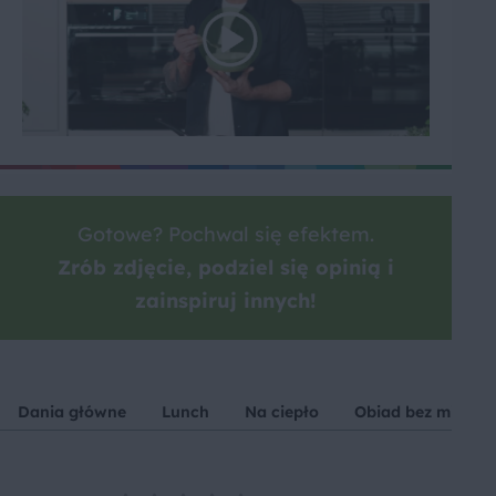
Gotowe? Pochwal się efektem.
Zrób zdjęcie, podziel się opinią i
zainspiruj innych!
Dania główne
Lunch
Na ciepło
Obiad bez mięsa