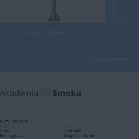
Drobny sprzęt kuchenny
Roboty 
Wszystkie
sprzęty
Gotuj zdrowo
Potrawy
Pora dnia
Zupy
Śniadanie
Dania główne
Drugie śniadanie