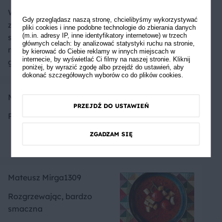
Wspaniała alternatywa dla
Gdy przeglądasz naszą stronę, chcielibyśmy wykorzystywać
zupy pomidorowej. Gęsta,
pliki cookies i inne podobne technologie do zbierania danych
(m.in. adresy IP, inne identyfikatory internetowe) w trzech
sycąca i aromatyczna. U
głównych celach: by analizować statystyki ruchu na stronie,
mnie z mozzarellą i
by kierować do Ciebie reklamy w innych miejscach w
internecie, by wyświetlać Ci filmy na naszej stronie. Kliknij
grzankami
poniżej, by wyrazić zgodę albo przejdź do ustawień, aby
dokonać szczegółowych wyborów co do plików cookies.
Mateusz Mirga1309
PRZEJDŹ DO USTAWIEŃ
Polecam spróbować
ZGADZAM SIĘ
Mateusz Mirga1309
Rozgrzewając, bardzo
smaczna