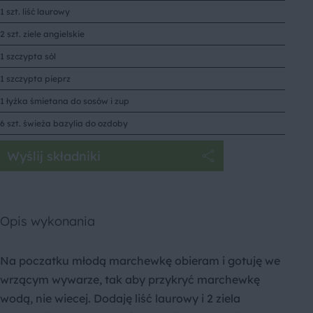
1 szt. liść laurowy
2 szt. ziele angielskie
1 szczypta sól
1 szczypta pieprz
1 łyżka śmietana do sosów i zup
6 szt. świeża bazylia do ozdoby
Wyślij składniki
Opis wykonania
Na poczatku młodą marchewkę obieram i gotuję we
wrzącym wywarze, tak aby przykryć marchewkę
wodą, nie wiecej. Dodaję liść laurowy i 2 ziela