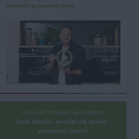
uratować przesoloną zupę
.
Gotowe? Pochwal się efektem.
Zrób zdjęcie, podziel się opinią i
zainspiruj innych!