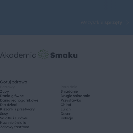
Wszystkie
sprzęty
Gotuj zdrowo
Potrawy
Pora dnia
Zupy
Śniadanie
Dania główne
Drugie śniadanie
Dania jednogarnkowe
Przystawka
Dla dzieci
Obiad
Kiszonki i przetwory
Lunch
Sosy
Deser
Sałatki i surówki
Kolacja
Kuchnie świata
Zdrowy fastfood