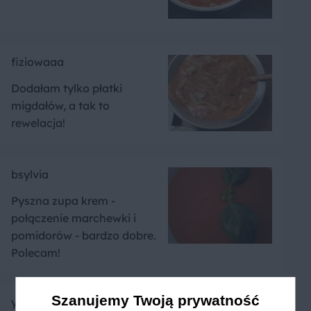
fiziowaaa
Dodałam tylko płatki
migdałów, a tak to
rewelacja!
bsylvia
Pyszna zupa krem -
połączenie marchewki i
pomidorów - bardzo dobre.
Polecam!
Szanujemy Twoją prywatność
yummyyum