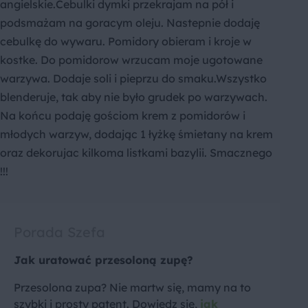
angielskie.Cebulki dymki przekrajam na pół i
podsmażam na goracym oleju. Nastepnie dodaję
cebulkę do wywaru. Pomidory obieram i kroje w
kostke. Do pomidorow wrzucam moje ugotowane
warzywa. Dodaje soli i pieprzu do smaku.Wszystko
blenderuje, tak aby nie było grudek po warzywach.
Na końcu podaję gościom krem z pomidorów i
młodych warzyw, dodając 1 łyżkę śmietany na krem
oraz dekorujac kilkoma listkami bazylii. Smacznego
!!!
Porada Szefa
Jak uratować przesoloną zupę?
Przesolona zupa? Nie martw się, mamy na to
szybki i prosty patent. Dowiedz się,
jak