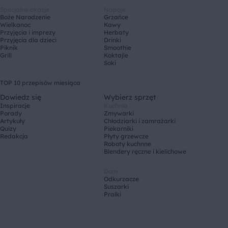
Specjalne okazje
Napoje
Boże Narodzenie
Grzańce
Wielkanoc
Kawy
Przyjęcia i imprezy
Herbaty
Przyjęcia dla dzieci
Drinki
Piknik
Smoothie
Grill
Koktajle
Soki
TOP 10 przepisów miesiąca
Dowiedz się
Wybierz sprzęt
Inspiracje
Kuchnia
Porady
Zmywarki
Artykuły
Chłodziarki i zamrażarki
Quizy
Piekarniki
Redakcja
Płyty grzewcze
Roboty kuchnne
Blendery ręczne i kielichowe
Dom
Odkurzacze
Suszarki
Pralki