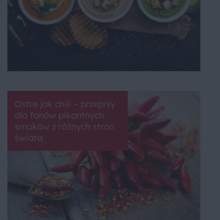
Ostre jak chili – przepisy
dla fanów pikantnych
smaków z różnych stron
świata