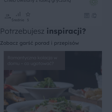
Chleb owsiany z łuską gryczaną
Średnie
5
Potrzebujesz
inspiracji?
Zobacz garść porad i przepisów
Romantyczna kolacja w
domu – co ugotować?