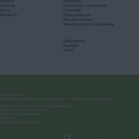
Porady
Zmywarki
Artykuły
Chłodziarki i zamrażarki
Quizy
Piekarniki
Redakcja
Płyty grzewcze
Roboty kuchnne
Blendery ręczne i kielichowe
Dom
Odkurzacze
Suszarki
Pralki
Copyright © 2026
BSH Sprzęt Gospodarstwa Domowego Sp. z o.o. Wszelkie prawa zastrzeżone.
Informacje o przetwarzaniu danych osobowych
Podstawowe informacje prawne
Informacje na temat cookies
Regulamin
Zgłoś problem ze stroną