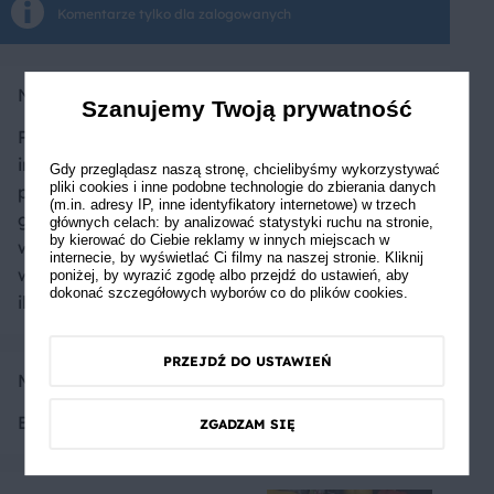
Komentarze tylko dla zalogowanych
Natalia Kowalska
Szanujemy Twoją prywatność
Piłam Mango Lassi w
indyjskiej knajpie i było
Gdy przeglądasz naszą stronę, chcielibyśmy wykorzystywać
pliki cookies i inne podobne technologie do zbierania danych
przepyszne, ale bardzo
(m.in. adresy IP, inne identyfikatory internetowe) w trzech
gęste. W domowych
głównych celach: by analizować statystyki ruchu na stronie,
by kierować do Ciebie reklamy w innych miejscach w
warunkach zdecydowanie
internecie, by wyświetlać Ci filmy na naszej stronie. Kliknij
wolę wersję z większą
poniżej, by wyrazić zgodę albo przejdź do ustawień, aby
dokonać szczegółowych wyborów co do plików cookies.
ilością wody.
PRZEJDŹ DO USTAWIEŃ
Marta
Bardzo fajne, lekko słodkie, orzeźwiające.
ZGADZAM SIĘ