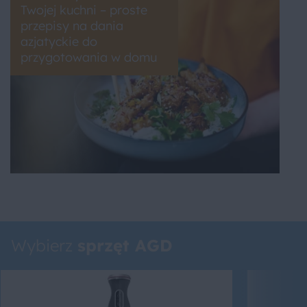
Twojej kuchni – proste
przepisy na dania
azjatyckie do
przygotowania w domu
Wybierz
sprzęt AGD