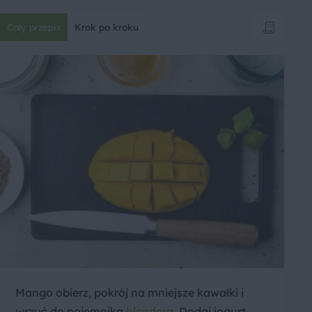
Cały przepis
Krok po kroku
Mango obierz, pokrój na mniejsze kawałki i
wrzuć do pojemnika
blendera
. Dodaj jogurt