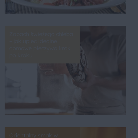
Zapach świeżego chleba
– jak upiec idealne
domowe pieczywo krok
po kroku
Orientalny smak w