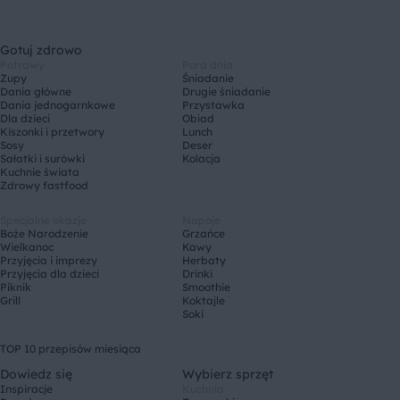
Gotuj zdrowo
Potrawy
Pora dnia
Zupy
Śniadanie
Dania główne
Drugie śniadanie
Dania jednogarnkowe
Przystawka
Dla dzieci
Obiad
Kiszonki i przetwory
Lunch
Sosy
Deser
Sałatki i surówki
Kolacja
Kuchnie świata
Zdrowy fastfood
Specjalne okazje
Napoje
Boże Narodzenie
Grzańce
Wielkanoc
Kawy
Przyjęcia i imprezy
Herbaty
Przyjęcia dla dzieci
Drinki
Piknik
Smoothie
Grill
Koktajle
Soki
TOP 10 przepisów miesiąca
Dowiedz się
Wybierz sprzęt
Inspiracje
Kuchnia