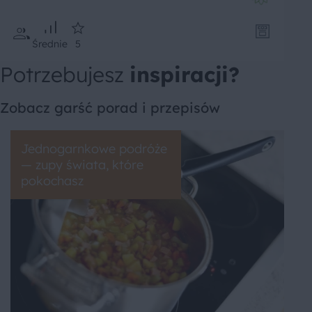
Średnie
5
Potrzebujesz
inspiracji?
Zobacz garść porad i przepisów
Jednogarnkowe podróże
— zupy świata, które
pokochasz