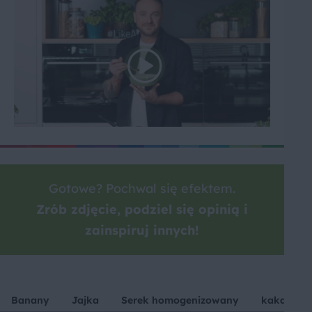
Gotowe? Pochwal się efektem.
Zrób zdjęcie, podziel się opinią i
zainspiruj innych!
Banany
Jajka
Serek homogenizowany
kakao