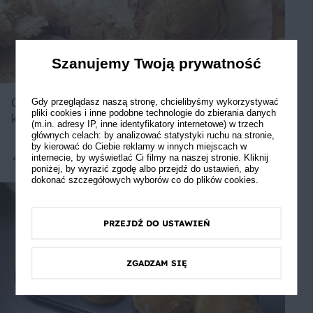
Szanujemy Twoją prywatność
Chleb pszenny na zakwasie z
Gdy przeglądasz naszą stronę, chcielibyśmy wykorzystywać
pliki cookies i inne podobne technologie do zbierania danych
karmelizowaną cebulką
(m.in. adresy IP, inne identyfikatory internetowe) w trzech
głównych celach: by analizować statystyki ruchu na stronie,
by kierować do Ciebie reklamy w innych miejscach w
internecie, by wyświetlać Ci filmy na naszej stronie. Kliknij
Średnie
5
poniżej, by wyrazić zgodę albo przejdź do ustawień, aby
dokonać szczegółowych wyborów co do plików cookies.
PRZEJDŹ DO USTAWIEŃ
ZGADZAM SIĘ