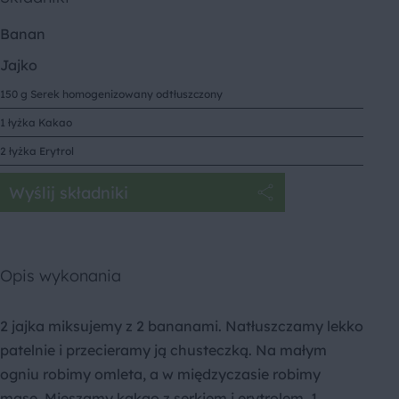
Banan
Jajko
150 g Serek homogenizowany odtłuszczony
1 łyżka Kakao
2 łyżka Erytrol
Wyślij składniki
Opis wykonania
2 jajka miksujemy z 2 bananami. Natłuszczamy lekko
patelnie i przecieramy ją chusteczką. Na małym
ogniu robimy omleta, a w międzyczasie robimy
masę. Mieszamy kakao z serkiem i erytrolem. 1