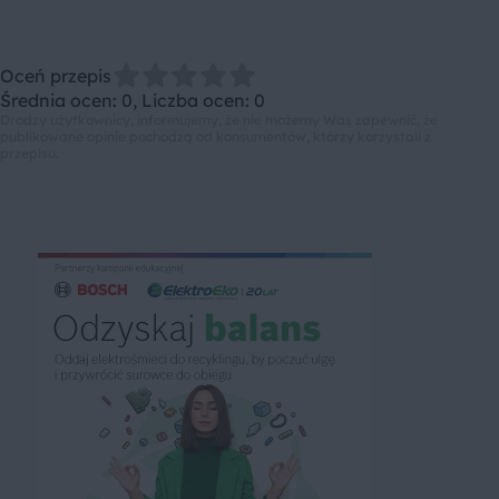
Oceń przepis
Średnia ocen: 0, Liczba ocen: 0
Drodzy użytkownicy, informujemy, że nie możemy Was zapewnić, że
publikowane opinie pochodzą od konsumentów, którzy korzystali z
przepisu.