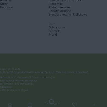
Artykuły
Chłodziarki i zamrażarki
Quizy
Piekarniki
Redakcja
Płyty grzewcze
Roboty kuchnne
Blendery ręczne i kielichowe
Dom
Odkurzacze
Suszarki
Pralki
Copyright © 2026
BSH Sprzęt Gospodarstwa Domowego Sp. z o.o. Wszelkie prawa zastrzeżone.
Informacje o przetwarzaniu danych osobowych
Podstawowe informacje prawne
Informacje na temat cookies
Regulamin
Zgłoś problem ze stroną
Znajdź przepis