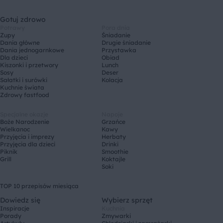
Gotuj zdrowo
Potrawy
Pora dnia
Zupy
Śniadanie
Dania główne
Drugie śniadanie
Dania jednogarnkowe
Przystawka
Dla dzieci
Obiad
Kiszonki i przetwory
Lunch
Sosy
Deser
Sałatki i surówki
Kolacja
Kuchnie świata
Zdrowy fastfood
Specjalne okazje
Napoje
Boże Narodzenie
Grzańce
Wielkanoc
Kawy
Przyjęcia i imprezy
Herbaty
Przyjęcia dla dzieci
Drinki
Piknik
Smoothie
Grill
Koktajle
Soki
TOP 10 przepisów miesiąca
Dowiedz się
Wybierz sprzęt
Inspiracje
Kuchnia
Porady
Zmywarki