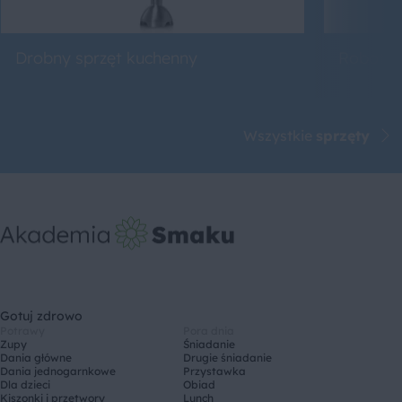
Drobny sprzęt kuchenny
Roboty 
Wszystkie
sprzęty
Gotuj zdrowo
Potrawy
Pora dnia
Zupy
Śniadanie
Dania główne
Drugie śniadanie
Dania jednogarnkowe
Przystawka
Dla dzieci
Obiad
Kiszonki i przetwory
Lunch