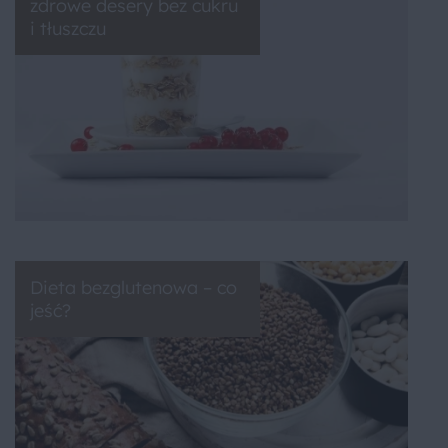
zdrowe desery bez cukru
i tłuszczu
Dieta bezglutenowa – co
jeść?