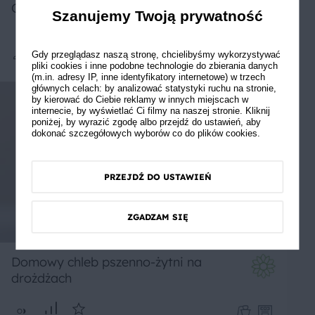
Chleb domowy na Wielkanoc
Szanujemy Twoją prywatność
Gdy przeglądasz naszą stronę, chcielibyśmy wykorzystywać
Średnie
pliki cookies i inne podobne technologie do zbierania danych
(m.in. adresy IP, inne identyfikatory internetowe) w trzech
głównych celach: by analizować statystyki ruchu na stronie,
by kierować do Ciebie reklamy w innych miejscach w
internecie, by wyświetlać Ci filmy na naszej stronie. Kliknij
poniżej, by wyrazić zgodę albo przejdź do ustawień, aby
dokonać szczegółowych wyborów co do plików cookies.
PRZEJDŹ DO USTAWIEŃ
ZGADZAM SIĘ
Domowy chleb pszenno-żytni na
drożdżach