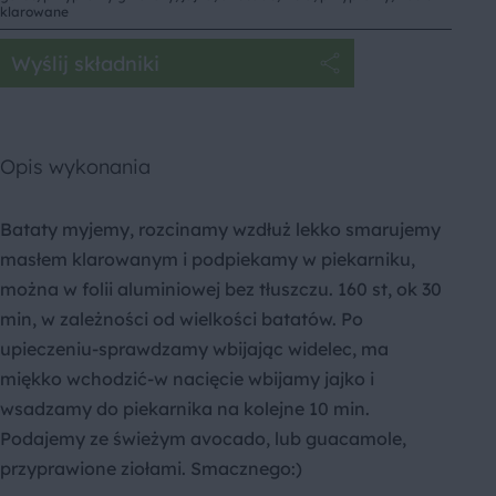
klarowane
Wyślij składniki
Opis wykonania
Bataty myjemy, rozcinamy wzdłuż lekko smarujemy
masłem klarowanym i podpiekamy w piekarniku,
można w folii aluminiowej bez tłuszczu. 160 st, ok 30
min, w zależności od wielkości batatów. Po
upieczeniu-sprawdzamy wbijając widelec, ma
miękko wchodzić-w nacięcie wbijamy jajko i
wsadzamy do piekarnika na kolejne 10 min.
Podajemy ze świeżym avocado, lub guacamole,
przyprawione ziołami. Smacznego:)