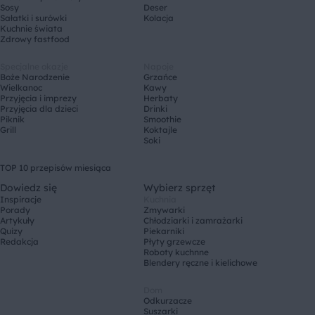
Sosy
Deser
Sałatki i surówki
Kolacja
Kuchnie świata
Zdrowy fastfood
Specjalne okazje
Napoje
Boże Narodzenie
Grzańce
Wielkanoc
Kawy
Przyjęcia i imprezy
Herbaty
Przyjęcia dla dzieci
Drinki
Piknik
Smoothie
Grill
Koktajle
Soki
TOP 10 przepisów miesiąca
Dowiedz się
Wybierz sprzęt
Inspiracje
Kuchnia
Porady
Zmywarki
Artykuły
Chłodziarki i zamrażarki
Quizy
Piekarniki
Redakcja
Płyty grzewcze
Roboty kuchnne
Blendery ręczne i kielichowe
Dom
Odkurzacze
Suszarki