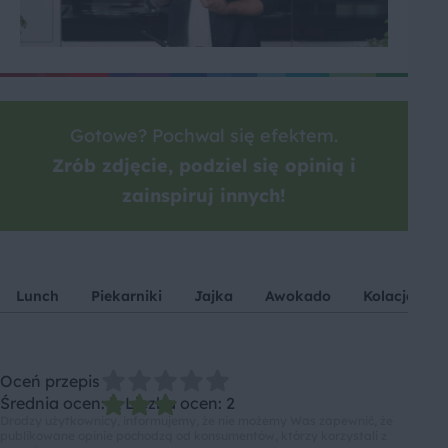
Gotowe? Pochwal się efektem.
Zrób zdjęcie, podziel się opinią i
zainspiruj innych!
Lunch
Piekarniki
Jajka
Awokado
Kolacja
Oceń przepis
Średnia ocen: 3, Liczba ocen: 2
Drodzy użytkownicy, informujemy, że nie możemy Was zapewnić, że
publikowane opinie pochodzą od konsumentów, którzy korzystali z