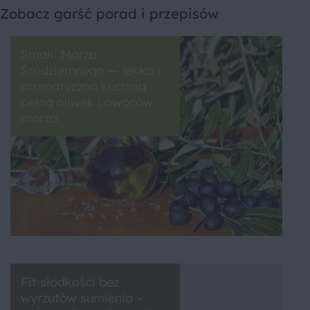
Zobacz garść porad i przepisów
Smaki Morza
Śródziemnego — lekka i
aromatyczna kuchnia
pełna oliwek i owoców
morza
Fit słodkości bez
wyrzutów sumienia –