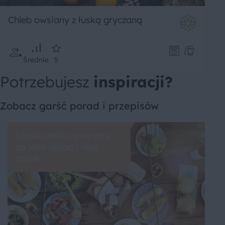
Chleb owsiany z łuską gryczaną
Średnie
5
Potrzebujesz
inspiracji?
Zobacz garść porad i przepisów
Letnie smaki, pomysły
na letni obiad i inne
posiłki