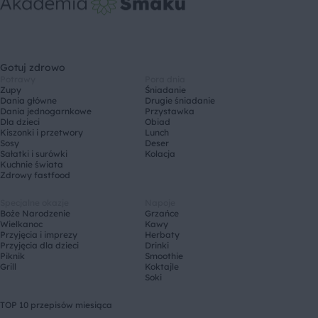
Gotuj zdrowo
Potrawy
Pora dnia
Zupy
Śniadanie
Dania główne
Drugie śniadanie
Dania jednogarnkowe
Przystawka
Dla dzieci
Obiad
Kiszonki i przetwory
Lunch
Sosy
Deser
Sałatki i surówki
Kolacja
Kuchnie świata
Zdrowy fastfood
Specjalne okazje
Napoje
Boże Narodzenie
Grzańce
Wielkanoc
Kawy
Przyjęcia i imprezy
Herbaty
Przyjęcia dla dzieci
Drinki
Piknik
Smoothie
Grill
Koktajle
Soki
TOP 10 przepisów miesiąca