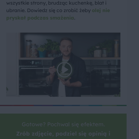
wszystkie strony, brudząc kuchenkę, blat i
ubranie. Dowiedz się co zrobić żeby
olej nie
pryskał podczas smażenia
.
Gotowe? Pochwal się efektem.
Zrób zdjęcie, podziel się opinią i