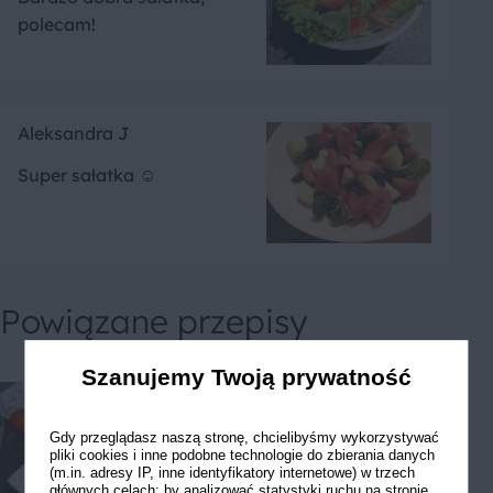
polecam!
Aleksandra J
Super sałatka ☺️
Powiązane przepisy
Szanujemy Twoją prywatność
Gdy przeglądasz naszą stronę, chcielibyśmy wykorzystywać
pliki cookies i inne podobne technologie do zbierania danych
(m.in. adresy IP, inne identyfikatory internetowe) w trzech
głównych celach: by analizować statystyki ruchu na stronie,