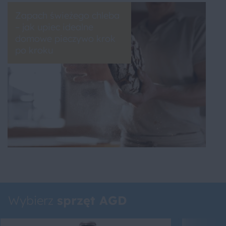
Zapach świeżego chleba
– jak upiec idealne
domowe pieczywo krok
po kroku
Wybierz
sprzęt AGD