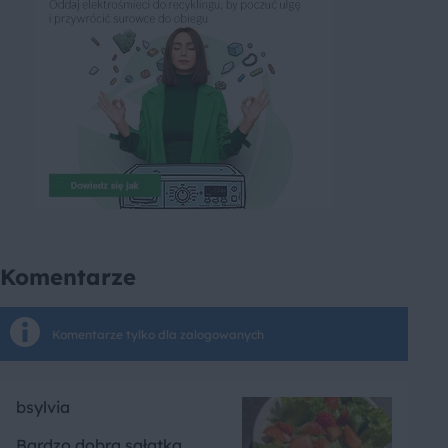
Komentarze
Komentarze tylko dla zalogowanych
bsylvia
Bardzo dobra sałatka,