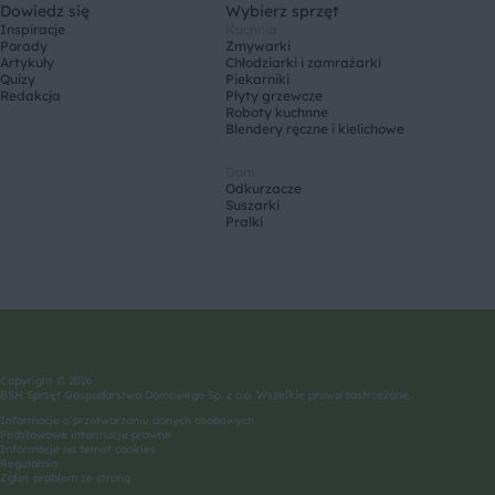
Dowiedz się
Wybierz sprzęt
Inspiracje
Kuchnia
Porady
Zmywarki
Artykuły
Chłodziarki i zamrażarki
Quizy
Piekarniki
Redakcja
Płyty grzewcze
Roboty kuchnne
Blendery ręczne i kielichowe
Dom
Odkurzacze
Suszarki
Pralki
Copyright © 2026
BSH Sprzęt Gospodarstwa Domowego Sp. z o.o. Wszelkie prawa zastrzeżone.
Informacje o przetwarzaniu danych osobowych
Podstawowe informacje prawne
Informacje na temat cookies
Regulamin
Zgłoś problem ze stroną