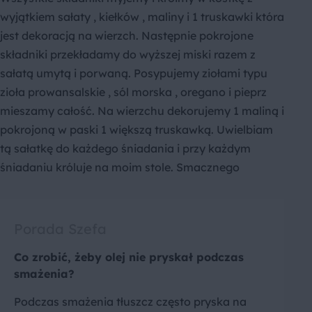
wyjątkiem sałaty , kiełków , maliny i 1 truskawki która
jest dekoracją na wierzch. Następnie pokrojone
składniki przekładamy do wyższej miski razem z
sałatą umytą i porwaną. Posypujemy ziołami typu
zioła prowansalskie , sól morska , oregano i pieprz
mieszamy całość. Na wierzchu dekorujemy 1 maliną i
pokrojoną w paski 1 większą truskawką. Uwielbiam
tą sałatkę do każdego śniadania i przy każdym
śniadaniu króluje na moim stole. Smacznego
Porada Szefa
Co zrobić, żeby olej nie pryskał podczas
smażenia?
Podczas smażenia tłuszcz często pryska na