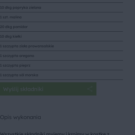
10 dkg papryka zielona
1 szt. malina
20 dkg pomidor
10 dkg kiełki
1 szczypta zioła prowansalskie
1 szczypta oregano
1 szczypta pieprz
1 szczypta sól morska
Wyślij składniki
Opis wykonania
Wszystkie składniki myjemy i kroimy w kostkę z