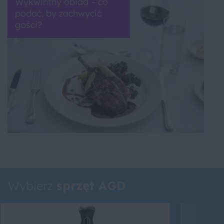
Wykwintny obiad – co
podać, by zachwycić
gości?
Wybierz
sprzęt AGD