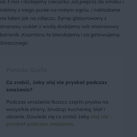
ok 3 min i dodajemy cieciorku ,sól,pieprsz do smaku i
robimy z niego puree na malym ogniu. i nakladame
na talerz jak na zdięczu. Syrop glazurowany z
ananasu :cukier z wodą dodajemy sok ananasowy
barwnik ,Ksantanu to blendojemy i za gotowujemy.
Smacznego
Porada Szefa
Co zrobić, żeby olej nie pryskał podczas
smażenia?
Podczas smażenia tłuszcz często pryska na
wszystkie strony, brudząc kuchenkę, blat i
ubranie. Dowiedz się co zrobić żeby
olej nie
pryskał podczas smażenia
.