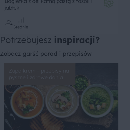
Bagietka z delikatną pastą z fasoli i
jabłek
Średnie
Potrzebujesz
inspiracji?
Zobacz garść porad i przepisów
Zupa krem – przepisy na
pyszne i zdrowe dania