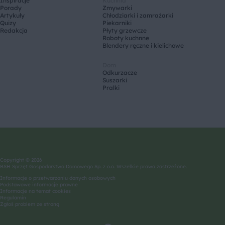
Inspiracje
Kuchnia
Porady
Zmywarki
Artykuły
Chłodziarki i zamrażarki
Quizy
Piekarniki
Redakcja
Płyty grzewcze
Roboty kuchnne
Blendery ręczne i kielichowe
Dom
Odkurzacze
Suszarki
Pralki
Copyright © 2026
BSH Sprzęt Gospodarstwa Domowego Sp. z o.o. Wszelkie prawa zastrzeżone.
Informacje o przetwarzaniu danych osobowych
Podstawowe informacje prawne
Informacje na temat cookies
Regulamin
Zgłoś problem ze stroną