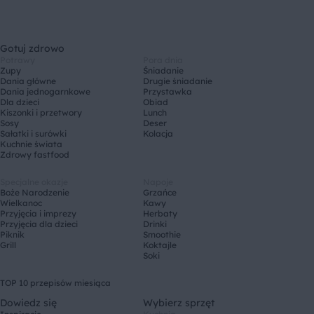
Gotuj zdrowo
Potrawy
Pora dnia
Zupy
Śniadanie
Dania główne
Drugie śniadanie
Dania jednogarnkowe
Przystawka
Dla dzieci
Obiad
Kiszonki i przetwory
Lunch
Sosy
Deser
Sałatki i surówki
Kolacja
Kuchnie świata
Zdrowy fastfood
Specjalne okazje
Napoje
Boże Narodzenie
Grzańce
Wielkanoc
Kawy
Przyjęcia i imprezy
Herbaty
Przyjęcia dla dzieci
Drinki
Piknik
Smoothie
Grill
Koktajle
Soki
TOP 10 przepisów miesiąca
Dowiedz się
Wybierz sprzęt