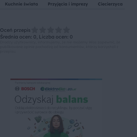
Kuchnie świata
Przyjęcia i imprezy
Ciecierzyca
C
Oceń przepis
Średnia ocen: 0, Liczba ocen: 0
Drodzy użytkownicy, informujemy, że nie możemy Was zapewnić, że
publikowane opinie pochodzą od konsumentów, którzy korzystali z
przepisu.