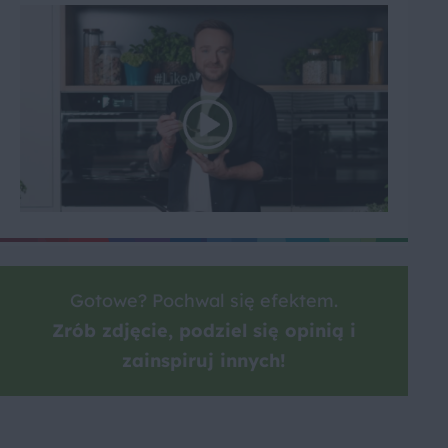
Gotowe? Pochwal się efektem.
Zrób zdjęcie, podziel się opinią i
zainspiruj innych!