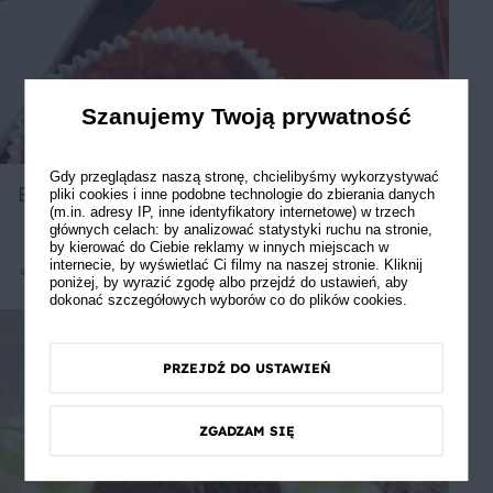
Szanujemy Twoją prywatność
Gdy przeglądasz naszą stronę, chcielibyśmy wykorzystywać
Buraczane babeczki z musem z melona
pliki cookies i inne podobne technologie do zbierania danych
(m.in. adresy IP, inne identyfikatory internetowe) w trzech
głównych celach: by analizować statystyki ruchu na stronie,
by kierować do Ciebie reklamy w innych miejscach w
internecie, by wyświetlać Ci filmy na naszej stronie. Kliknij
Średnie
poniżej, by wyrazić zgodę albo przejdź do ustawień, aby
dokonać szczegółowych wyborów co do plików cookies.
PRZEJDŹ DO USTAWIEŃ
ZGADZAM SIĘ