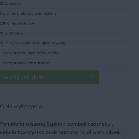
20 g cebula
5 g chips z jabka z cynamonem
100 g mix orzechow
20 g ananas
20 ml syrop z ananasa glazurowany
1 szczypta sól , pieprsz do smaku
1 szczypta Kolendra swieza
Wyślij składniki
Opis wykonania
Pomidorki suszone,Szpinak ,zombek czosneku ,
cebula towszystko podsmazamy na oliwie z oliwek