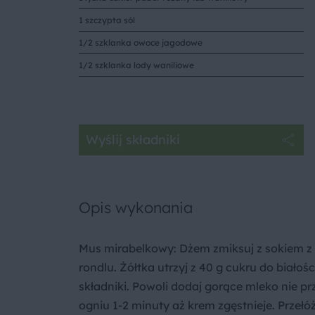
1 szczypta sól
1/2 szklanka owoce jagodowe
1/2 szklanka lody waniliowe
Wyślij składniki
Opis wykonania
Mus mirabelkowy: Dżem zmiksuj z sokiem z cy
rondlu. Żółtka utrzyj z 40 g cukru do biało
składniki. Powoli dodaj gorące mleko nie pr
ogniu 1-2 minuty aż krem zgęstnieje. Przełó