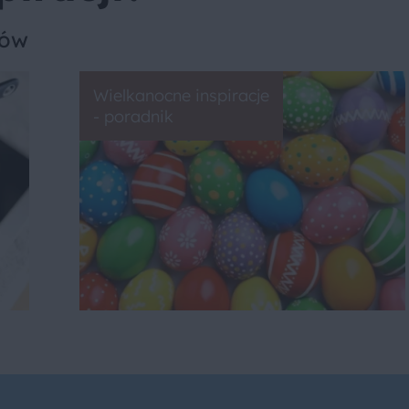
sów
Wielkanocne inspiracje
- poradnik