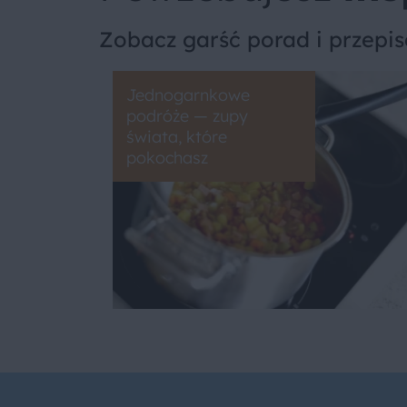
Zobacz garść porad i przepi
Jednogarnkowe
podróże — zupy
świata, które
pokochasz