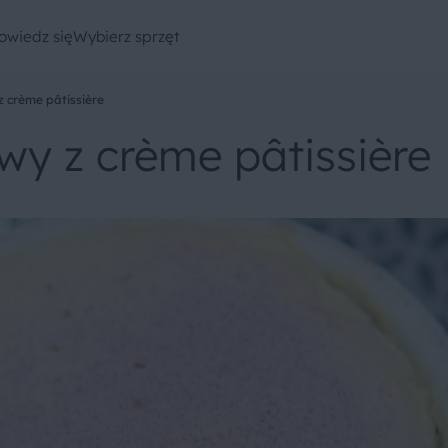
owiedz się
Wybierz sprzęt
z crème pâtissière
wy z crème pâtissière