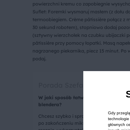
powierzchni kremu co zapobiegnie wysychan
Suflet: Foremki wysmaruj masłem (z dołu do
termoobiegiem. Crème pâtissière połącz z 
30 sekund robotem), stopniowo dodaj pozosta
(sztywny wierzchołek na czubku ubijaczki po
pâtissière przy pomocy łopatki. Masą napeł
nagrzanego piekarnika, piecz 15 minut. Po 
podaj.
Porada Szefa
W jaki sposób łatwo wyczyścić kielich
blendera?
Gdy przeglą
Chcesz szybko i sprawnie umyć kielich b
technologie 
po zakończeniu miksowania? Zamiast m
głównych ce
ręcznie, wykorzystaj sam
blender
do teg