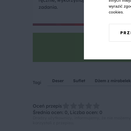
innych miejs
wyrazić zgo
zadania.
cookies.
PRZ
Goto
Zrób zdjęcie, po
Deser
Suflet
Dżem z mirabelek
Tagi
Oceń przepis
Średnia ocen: 0, Liczba ocen: 0
Drodzy użytkownicy, informujemy, że nie możemy
korzystali z przepisu.