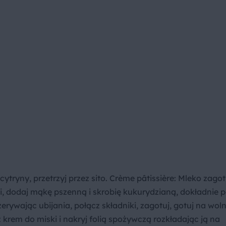
tryny, przetrzyj przez sito. Crème pâtissière: Mleko zagot
ści, dodaj mąkę pszenną i skrobię kukurydzianą, dokładnie 
zerywając ubijania, połącz składniki, zagotuj, gotuj na wo
ż krem do miski i nakryj folią spożywczą rozkładając ją na