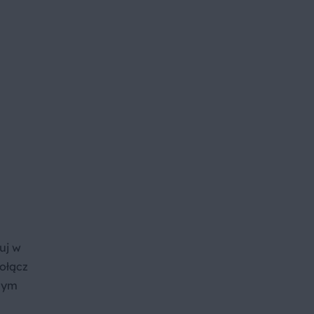
uj w
połącz
lnym