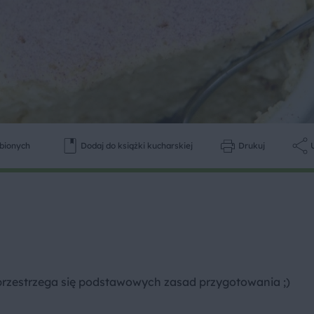
ubionych
Dodaj do książki kucharskiej
Drukuj
o przestrzega się podstawowych zasad przygotowania ;)