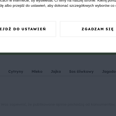
cach w internecie, by wyświetlać Ci filmy na naszej stronie. Kliknij poniż
dę albo przejdź do ustawień, aby dokonać szczegółowych wyborów co 
EJDŹ DO USTAWIEŃ
ZGADZAM SIĘ
we? Pochwal się efektem.
dziel się opinią i zainspiruj innych!
Cytryny
Mleko
Jajka
Sos śliwkowy
Jagod
 Was zapewnić, że publikowane opinie pochodzą od konsumentów,