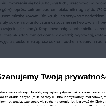
iu i tworzeniu się kożucha, wystudź, przechowaj w lodów
 góry) i oprósz cukrem pudrem, piekarnik nagrzej do 170'C
musem mirabelkowym. Białka ubij na sztywno z dodatkiem s
ły cukier i ubijaj do czasu aż zacznie się tworzyć stiff pe
 wyjęciu jej z piany). Stopniowo połącz ubite białka z crè
nij foremki (do 2 mm od górnej krawędzi), wyrównaj, wsta
wyjęciu z piekarnika oprósz cukrem pudrem różanym i od r
Szanujemy Twoją prywatnoś
dasz naszą stronę, chcielibyśmy wykorzystywać pliki cookies i inne p
lendera
do zbierania danych (m.in. adresy IP, inne identyfikatory internetowe) 
yć go
lach: by analizować statystyki ruchu na stronie, by kierować do Ciebie
o