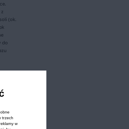
ce.
 z
oli (ok.
ak
me
w do
azu
ć
odobne
w trzech
 reklamy w