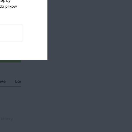
ej, by
do plików
owe
Lody
Przyjęcia i imprezy
Romantyczna kolacja
 którzy