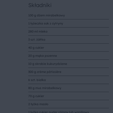
Składniki
100 g dżem mirabelkowy
1 łyżeczka sok z cytryny
280 ml mleko
3 szt. żółtka
40 g cukier
20 g mąka pszenna
10 g skrobia kukurydziana
300 g crème pâtissière
6 szt. białka
80 g mus mirabelkowy
70 g cukier
2 łyżka masło
1 łyżka cukier puder różany lub waniliowy