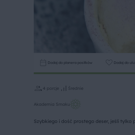
Dodaj do planera posiłków
Dodaj do ul
4
porcje
Średnie
Akademia Smaku
Szybkiego i dość prostego deser, jeśli tylk