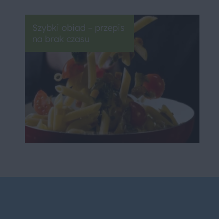
Szybki obiad – przepis
na brak czasu