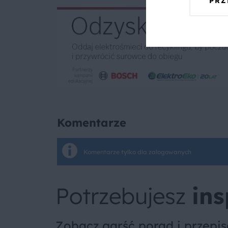
PRZ
Komentarze
Komentarze tylko dla zalogowanych
Potrzebujesz
ins
Zobacz garść porad i przepi