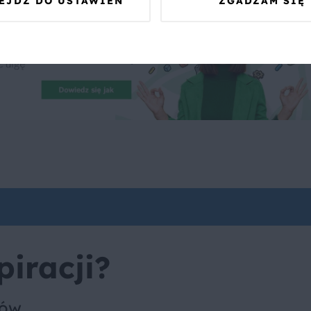
EJDŹ DO USTAWIEŃ
ZGADZAM SIĘ
piracji?
sów