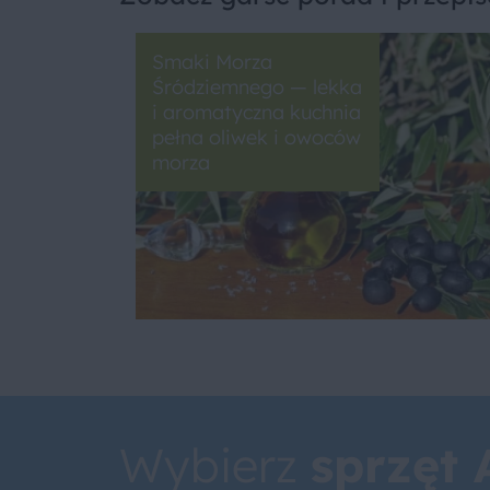
Smaki Morza
Śródziemnego — lekka
i aromatyczna kuchnia
pełna oliwek i owoców
morza
Wybierz
sprzęt