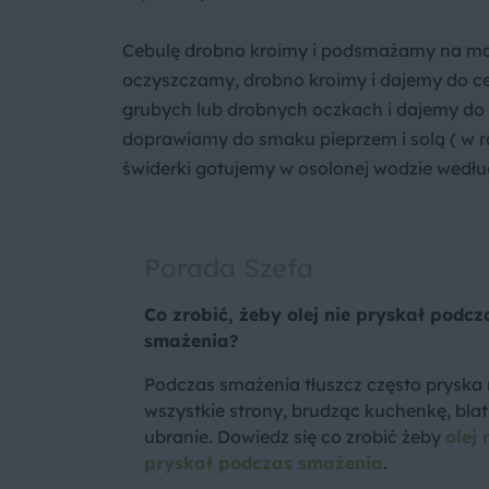
Cebulę drobno kroimy i podsmażamy na maśl
oczyszczamy, drobno kroimy i dajemy do ce
grubych lub drobnych oczkach i dajemy do
doprawiamy do smaku pieprzem i solą ( w r
świderki gotujemy w osolonej wodzie wedł
Porada Szefa
Co zrobić, żeby olej nie pryskał podcz
smażenia?
Podczas smażenia tłuszcz często pryska
wszystkie strony, brudząc kuchenkę, blat 
ubranie. Dowiedz się co zrobić żeby
olej 
pryskał podczas smażenia
.