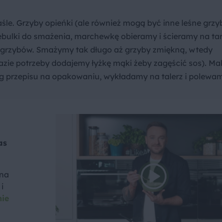
e. Grzyby opieńki (ale również mogą być inne leśne grzy
bulki do smażenia, marchewkę obieramy i ścieramy na ta
 grzybów. Smażymy tak długo aż grzyby zmiękną, wtedy
azie potrzeby dodajemy łyżkę mąki żeby zagęścić sos). M
ug przepisu na opakowaniu, wykładamy na talerz i polewa
as
 na
i
nie