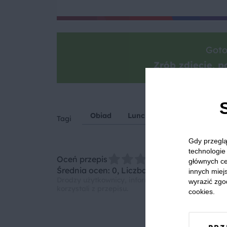
Goto
Zrób zdjęcie, po
Obiad
Lunch
Kolacja
Kuch
Tagi
Gdy przeglą
technologie 
Oceń przepis
głównych ce
Średnia ocen: 0, Liczba ocen: 0
innych miejs
Drodzy użytkownicy, informujemy, że nie możemy
wyrazić zgo
korzystali z przepisu.
cookies.