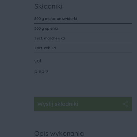
Składniki
500 g makaron świderki
500 g opieńki
1 szt. marchewka
1 szt. cebula
sól
pieprz
Wyślij składniki
Opis wykonania