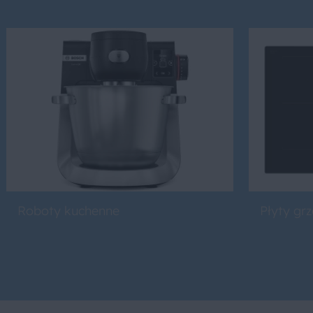
Roboty kuchenne
Płyty gr