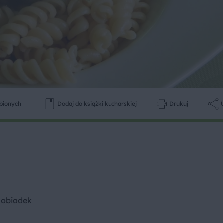
ubionych
Dodaj do książki kucharskiej
Drukuj
 obiadek