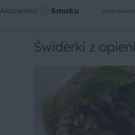
Gotuj zdrowo
D
Strona główna
Przepisy
Potrawy
Dania główne
Dania mączne
Maka
Świderki z opie