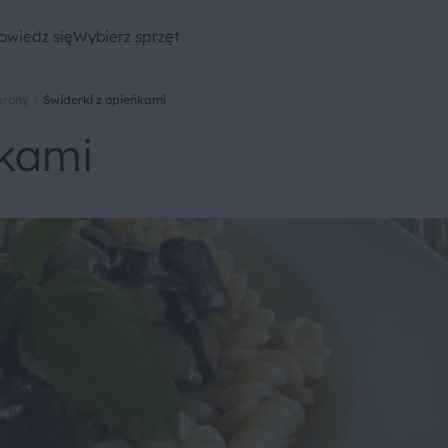
owiedz się
Wybierz sprzęt
rony
Świderki z opieńkami
ńkami