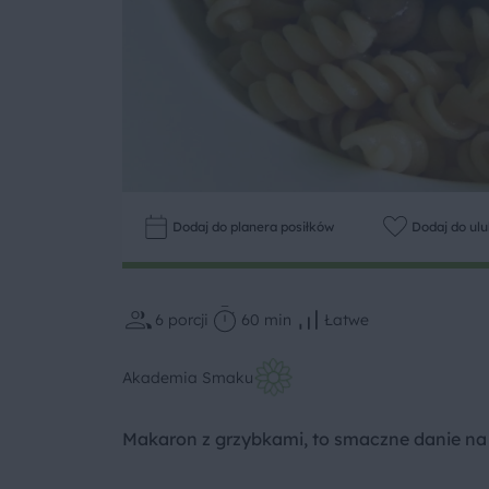
Dodaj do planera posiłków
Dodaj do ul
6
porcji
60 min
Łatwe
Akademia Smaku
Makaron z grzybkami, to smaczne danie na