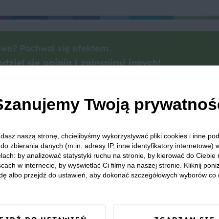
we? Pochwal się efektem.
dziel się opinią i zainspiruj innych!
Szanujemy Twoją prywatnoś
nia włoska
Makarony
Grzyby marynowane
Marche
dasz naszą stronę, chcielibyśmy wykorzystywać pliki cookies i inne p
do zbierania danych (m.in. adresy IP, inne identyfikatory internetowe) 
lach: by analizować statystyki ruchu na stronie, by kierować do Ciebie
cach w internecie, by wyświetlać Ci filmy na naszej stronie. Kliknij poniż
 Was zapewnić, że publikowane opinie pochodzą od konsumentów,
dę albo przejdź do ustawień, aby dokonać szczegółowych wyborów co 