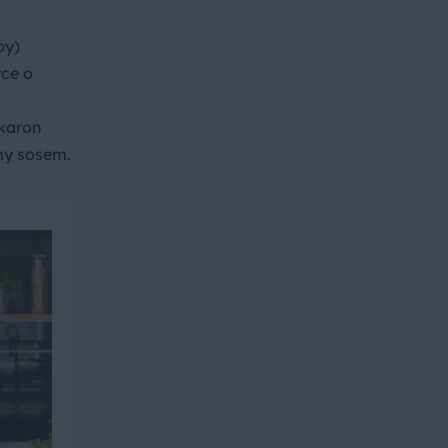
by)
rce o
akaron
my sosem.