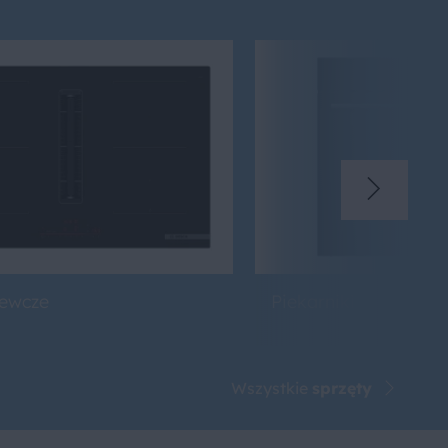
zewcze
Piekarniki
Wszystkie
sprzęty