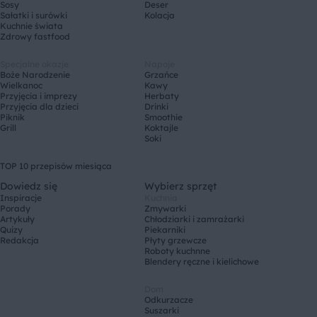
Sosy
Deser
Sałatki i surówki
Kolacja
Kuchnie świata
Zdrowy fastfood
Specjalne okazje
Napoje
Boże Narodzenie
Grzańce
Wielkanoc
Kawy
Przyjęcia i imprezy
Herbaty
Przyjęcia dla dzieci
Drinki
Piknik
Smoothie
Grill
Koktajle
Soki
TOP 10 przepisów miesiąca
Dowiedz się
Wybierz sprzęt
Inspiracje
Kuchnia
Porady
Zmywarki
Artykuły
Chłodziarki i zamrażarki
Quizy
Piekarniki
Redakcja
Płyty grzewcze
Roboty kuchnne
Blendery ręczne i kielichowe
Dom
Odkurzacze
Suszarki