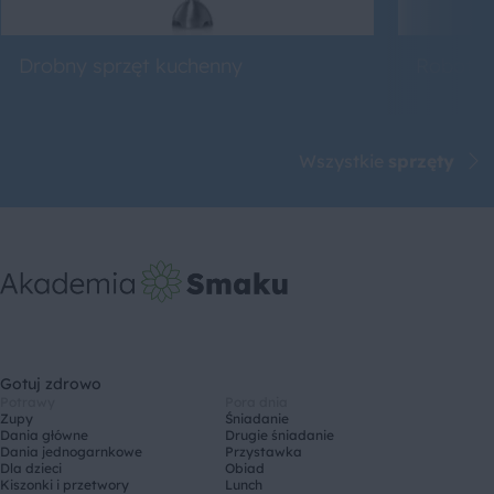
Drobny sprzęt kuchenny
Roboty 
Wszystkie
sprzęty
Gotuj zdrowo
Potrawy
Pora dnia
Zupy
Śniadanie
Dania główne
Drugie śniadanie
Dania jednogarnkowe
Przystawka
Dla dzieci
Obiad
Kiszonki i przetwory
Lunch