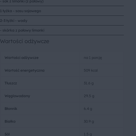
- sok z limonki (z połowy)
1 łyżka - sosu sojowego
2-3 łyżki - wody
- skórka z połowy limonki
Wartości odżywcze
Wartości odżywcze
na 1 porcję
Wartość energetyczna
509 kcal
Tłuszcz
31.6 g
Węglowodany
29.5 g
Błonnik
6.4 g
Białko
30.9 g
Sól
1.5 g