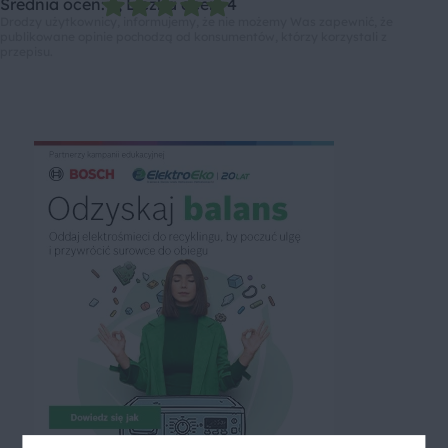
Średnia ocen: 5, Liczba ocen: 4
Drodzy użytkownicy, informujemy, że nie możemy Was zapewnić, że
publikowane opinie pochodzą od konsumentów, którzy korzystali z
przepisu.