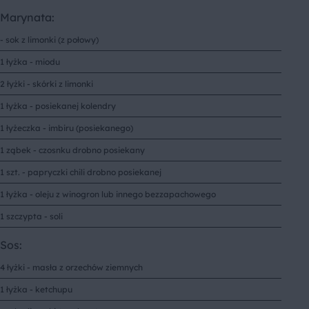
Marynata:
- sok z limonki (z połowy)
1 łyżka - miodu
2 łyżki - skórki z limonki
1 łyżka - posiekanej kolendry
1 łyżeczka - imbiru (posiekanego)
1 ząbek - czosnku drobno posiekany
1 szt. - papryczki chili drobno posiekanej
1 łyżka - oleju z winogron lub innego bezzapachowego
1 szczypta - soli
Sos:
4 łyżki - masła z orzechów ziemnych
1 łyżka - ketchupu