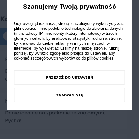
Szanujemy Twoją prywatność
Komentarze
Gdy przeglądasz naszą stronę, chcielibyśmy wykorzystywać
pliki cookies i inne podobne technologie do zbierania danych
(m.in. adresy IP, inne identyfikatory internetowe) w trzech
Komentarze tylko dla zalogowanych
głównych celach: by analizować statystyki ruchu na stronie,
by kierować do Ciebie reklamy w innych miejscach w
internecie, by wyświetlać Ci filmy na naszej stronie. Kliknij
poniżej, by wyrazić zgodę albo przejdź do ustawień, aby
dokonać szczegółowych wyborów co do plików cookies.
Pafwvcio
Bardzo fajna propozycja na podanie krewetek,
PRZEJDŹ DO USTAWIEŃ
chętnie skorzystam :D
ZGADZAM SIĘ
Marta
Danie idealne na spotkanie ze znajomymi.
Pycha!