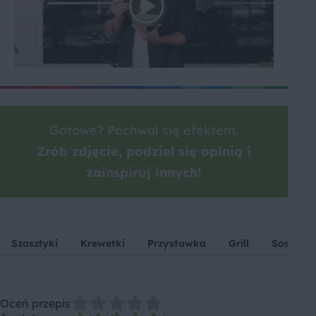
Gotowe? Pochwal się efektem.
Zrób zdjęcie, podziel się opinią i
zainspiruj innych!
Szaszłyki
Krewetki
Przystawka
Grill
Sos soj
Oceń przepis