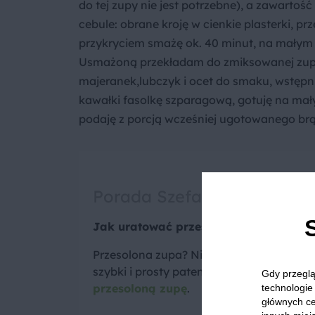
do tej zupy nie jest potrzebne), a zawarto
cebule: obrane kroję w cienkie plasterki, p
przykryciem smażę ok. 40 minut, na małym 
Usmażoną przekładam do zmiksowanej zupy. 
majeranek,lubczyk i ocet do smaku, wstępn
kawałki fasolkę szparagową, gotuję na ma
podaję z porcją wcześniej ugotowanego br
Porada Szefa
Jak uratować przesoloną zupę?
Przesolona zupa? Nie martw się, mamy n
szybki i prosty patent. Dowiedz się,
jak u
Gdy przeglą
przesoloną zupę
.
technologie 
głównych ce