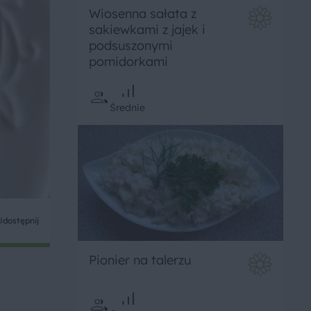
Wiosenna sałata z
sakiewkami z jajek i
podsuszonymi
pomidorkami
Średnie
Udostępnij
Pionier na talerzu