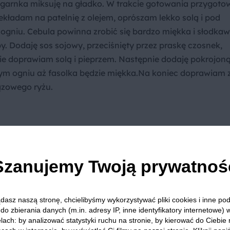
ść garnka miksuję na gładko. W trakcie gotowania przygoto
rzekładam na patelnię z olejem, oprószam lekko solą i pod
ogniu. Cebula powinna zrobić się bardzo miękka i słodkaw
Dodaję sos sojowy, przeciśnięty przez praskę czosnek,
ie doprawiam solą i pieprzem. Następnie dodaję pokrojon
łym ogniu aż fasolka będzie miękka.Na koniec doprawiam 
ązowego ryżu.
Szanujemy Twoją prywatnoś
a to
ratować
dasz naszą stronę, chcielibyśmy wykorzystywać pliki cookies i inne p
do zbierania danych (m.in. adresy IP, inne identyfikatory internetowe) 
lach: by analizować statystyki ruchu na stronie, by kierować do Ciebie