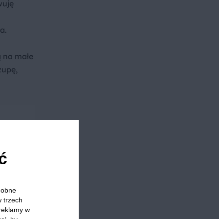
wuję
a.
ą na małe
zupę,
ć
odobne
w trzech
 reklamy w