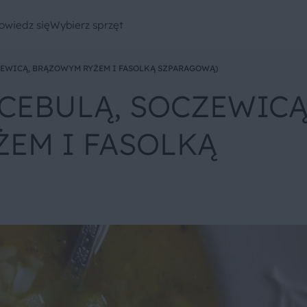
owiedz się
Wybierz sprzęt
CZEWICĄ, BRĄZOWYM RYŻEM I FASOLKĄ SZPARAGOWĄ)
 CEBULĄ, SOCZEWICĄ
EM I FASOLKĄ