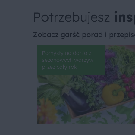
Potrzebujesz
ins
Zobacz garść porad i przepi
Pomysły na dania z
sezonowych warzyw
przez cały rok