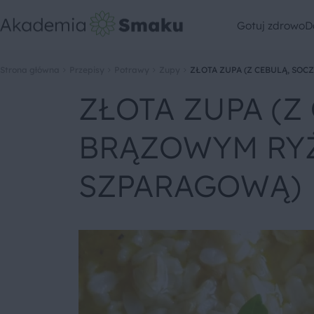
Gotuj zdrowo
D
Strona główna
Przepisy
Potrawy
Zupy
ZŁOTA ZUPA (Z CEBULĄ, SO
ZŁOTA ZUPA (Z
BRĄZOWYM RYŻ
SZPARAGOWĄ)