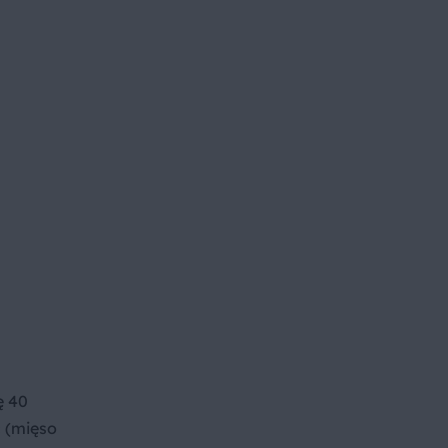
ę 40
ć (mięso