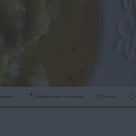
ubionych
Dodaj do książki kucharskiej
Drukuj