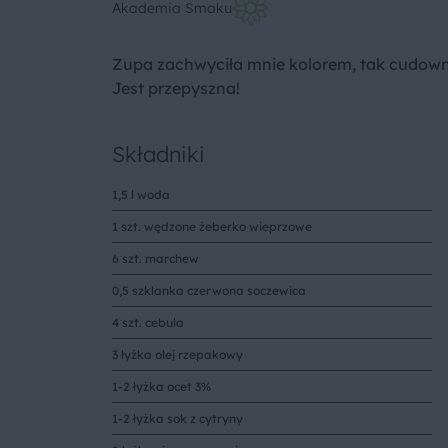
Akademia Smaku
Zupa zachwyciła mnie kolorem, tak cudownie
Jest przepyszna!
Składniki
1,5 l woda
1 szt. wędzone żeberko wieprzowe
6 szt. marchew
0,5 szklanka czerwona soczewica
4 szt. cebula
3 łyżka olej rzepakowy
1-2 łyżka ocet 3%
1-2 łyżka sok z cytryny