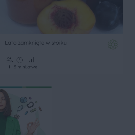
Lato zamknięte w słoiku
1
5 min
Łatwe