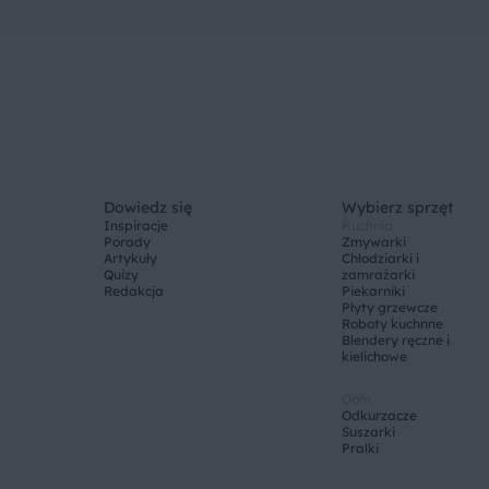
Dowiedz się
Wybierz sprzęt
Inspiracje
Kuchnia
Porady
Zmywarki
Artykuły
Chłodziarki i
Quizy
zamrażarki
Redakcja
Piekarniki
Płyty grzewcze
Roboty kuchnne
Blendery ręczne i
kielichowe
Dom
Odkurzacze
Suszarki
Pralki