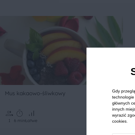
Gdy przeglą
Mus kakaowo-śliwkowy
technologie 
głównych ce
innych miejs
wyrazić zgo
1
6 min
Łatwe
cookies.