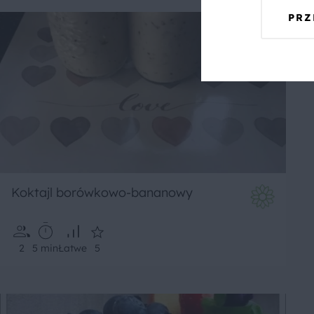
PRZ
Koktajl borówkowo-bananowy
2
5 min
Łatwe
5