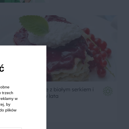
ć
odobne
Placuszki owsiane z białym serkiem i
w trzech
musem z owoców lata
 reklamy w
ej, by
do plików
3
30 min
Łatwe