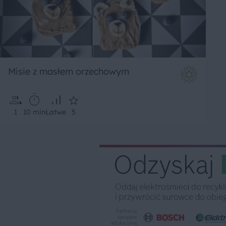
Misie z masłem orzechowym
1
10 min
Łatwe
5