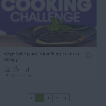
Wegańskie placki z konfiturą Łukasza
Ociepy
4
30 min
Łatwe
1
2
3
4
5