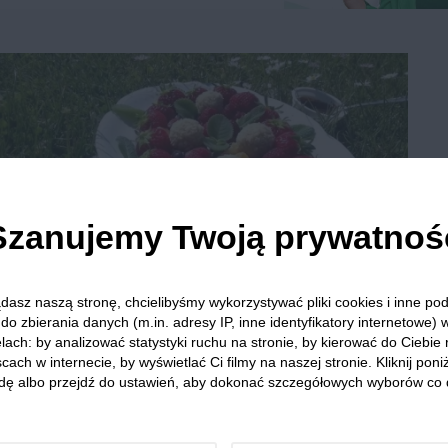
Szanujemy Twoją prywatnoś
dasz naszą stronę, chcielibyśmy wykorzystywać pliki cookies i inne p
Owocowa sałatka z serowymi kulkami
do zbierania danych (m.in. adresy IP, inne identyfikatory internetowe) 
lach: by analizować statystyki ruchu na stronie, by kierować do Ciebie
cach w internecie, by wyświetlać Ci filmy na naszej stronie. Kliknij poniż
dę albo przejdź do ustawień, aby dokonać szczegółowych wyborów co 
2
25 min
Łatwe