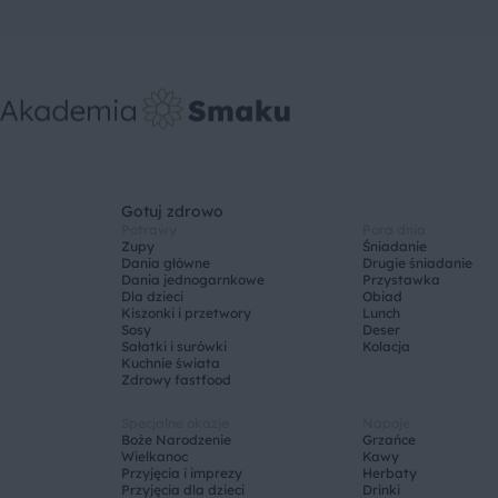
Gotuj zdrowo
Potrawy
Pora dnia
Zupy
Śniadanie
Dania główne
Drugie śniadanie
Dania jednogarnkowe
Przystawka
Dla dzieci
Obiad
Kiszonki i przetwory
Lunch
Sosy
Deser
Sałatki i surówki
Kolacja
Kuchnie świata
Zdrowy fastfood
Specjalne okazje
Napoje
Boże Narodzenie
Grzańce
Wielkanoc
Kawy
Przyjęcia i imprezy
Herbaty
Przyjęcia dla dzieci
Drinki