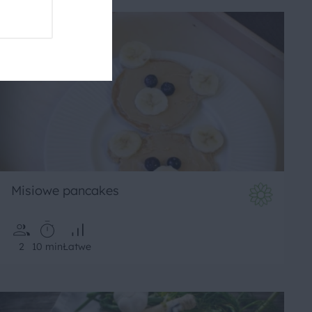
Misiowe pancakes
2
10 min
Łatwe