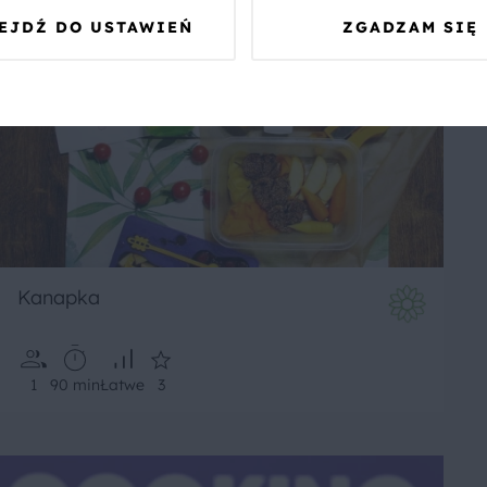
EJDŹ DO USTAWIEŃ
ZGADZAM SIĘ
Kanapka
1
90 min
Łatwe
3