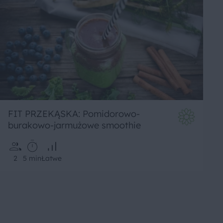
FIT PRZEKĄSKA: Pomidorowo-
burakowo-jarmużowe smoothie
2
5 min
Łatwe