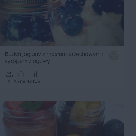
Budyń jaglany z masłem orzechowym i
syropem z agawy
2
25 min
Łatwe