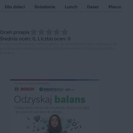
Dla dzieci
Śniadanie
Lunch
Deser
Placuszki
Oceń przepis
Średnia ocen: 0, Liczba ocen: 0
Drodzy użytkownicy, informujemy, że nie możemy Was zapewnić, że
publikowane opinie pochodzą od konsumentów, którzy korzystali z
przepisu.