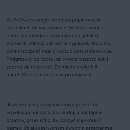
MUS: Owoce umyj i rozłóż na papierowych
ręcznikach do wyschnięcia. Większe owoce
pokrój na mniejsze części (banan, jabłko).
Porzeczki zdejmij delikatnie z gałązek. Na dużej
patelni rozpuść masło i wrzuć wszystkie owoce.
Podgrzewaj do czasu, aż owoce puszczą sok i
zaczną się rozpadać. Zajmie to około 5-8
minut. Od czasu do czasu przemieszaj.
Jeszcze ciepłą masę owocową przełóż do
wysokiego naczynia i zblenduj, a następnie
przetrzyj przez sitko, by pozbyć się skórek i
pestek. Dzięki czerwonym owocom przecier ma