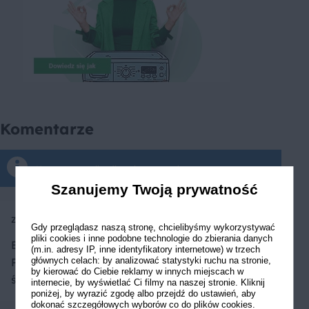
Komentarze
Komentarze tylko dla zalogowanych
Szanujemy Twoją prywatność
zielone_obloczki
Gdy przeglądasz naszą stronę, chcielibyśmy wykorzystywać
pliki cookies i inne podobne technologie do zbierania danych
Bardzo smaczne placuszki.
(m.in. adresy IP, inne identyfikatory internetowe) w trzech
głównych celach: by analizować statystyki ruchu na stronie,
Polecam, idealne na
by kierować do Ciebie reklamy w innych miejscach w
śniadanie.
internecie, by wyświetlać Ci filmy na naszej stronie. Kliknij
poniżej, by wyrazić zgodę albo przejdź do ustawień, aby
dokonać szczegółowych wyborów co do plików cookies.