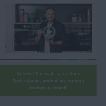
Gotowe? Pochwal się efektem.
Zrób zdjęcie, podziel się opinią i
zainspiruj innych!