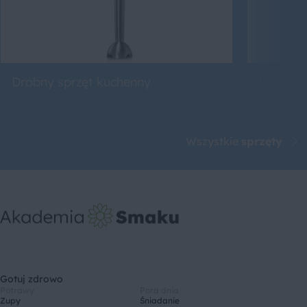
Drobny sprzęt kuchenny
Roboty 
Wszystkie
sprzęty
Gotuj zdrowo
Potrawy
Pora dnia
Zupy
Śniadanie