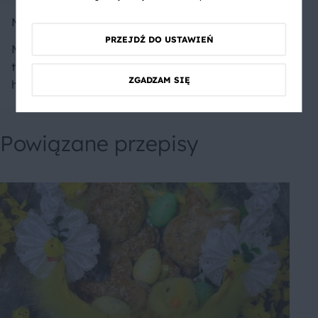
Marzenna
PRZEJDŹ DO USTAWIEŃ
Moje placuszki są z musem
truskawkowym i serkiem
ZGADZAM SIĘ
homo. Pyszne i zdrowe.
Powiązane przepisy