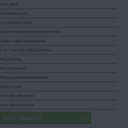
1 szt. jajko
1 szklanka woda
1/2 szklanka mleko
1 łyżka mąka pszenna pełnoziarnista
1 łyżka mąka ziemniaczana
1 szt. twarożek biały (domowy)
500 g maliny
500 g porzeczki
500 g borówki amerykańskie
3 łyżka masło
1 szt. dojrzałe jabłko
1 szt. dojrzały banan
Wyślij składniki