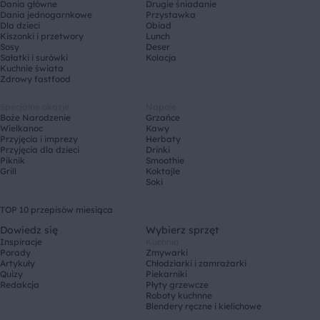
Dania główne
Drugie śniadanie
Dania jednogarnkowe
Przystawka
Dla dzieci
Obiad
Kiszonki i przetwory
Lunch
Sosy
Deser
Sałatki i surówki
Kolacja
Kuchnie świata
Zdrowy fastfood
Specjalne okazje
Napoje
Boże Narodzenie
Grzańce
Wielkanoc
Kawy
Przyjęcia i imprezy
Herbaty
Przyjęcia dla dzieci
Drinki
Piknik
Smoothie
Grill
Koktajle
Soki
TOP 10 przepisów miesiąca
Dowiedz się
Wybierz sprzęt
Inspiracje
Kuchnia
Porady
Zmywarki
Artykuły
Chłodziarki i zamrażarki
Quizy
Piekarniki
Redakcja
Płyty grzewcze
Roboty kuchnne
Blendery ręczne i kielichowe