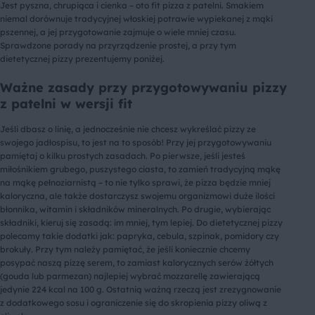
Jest pyszna, chrupiąca i cienka – oto fit pizza z patelni. Smakiem
niemal dorównuje tradycyjnej włoskiej potrawie wypiekanej z mąki
pszennej, a jej przygotowanie zajmuje o wiele mniej czasu.
Sprawdzone porady na przyrządzenie prostej, a przy tym
dietetycznej pizzy prezentujemy poniżej.
Ważne zasady przy przygotowywaniu pizzy
z patelni w wersji fit
Jeśli dbasz o linię, a jednocześnie nie chcesz wykreślać pizzy ze
swojego jadłospisu, to jest na to sposób! Przy jej przygotowywaniu
pamiętaj o kilku prostych zasadach. Po pierwsze, jeśli jesteś
miłośnikiem grubego, puszystego ciasta, to zamień tradycyjną mąkę
na mąkę pełnoziarnistą – to nie tylko sprawi, że pizza będzie mniej
kaloryczna, ale także dostarczysz swojemu organizmowi duże ilości
błonnika, witamin i składników mineralnych. Po drugie, wybierając
składniki, kieruj się zasadą: im mniej, tym lepiej. Do dietetycznej pizzy
polecamy takie dodatki jak: papryka, cebula, szpinak, pomidory czy
brokuły. Przy tym należy pamiętać, że jeśli koniecznie chcemy
posypać naszą pizzę serem, to zamiast kalorycznych serów żółtych
(gouda lub parmezan) najlepiej wybrać mozzarellę zawierającą
jedynie 224 kcal na 100 g. Ostatnią ważną rzeczą jest zrezygnowanie
z dodatkowego sosu i ograniczenie się do skropienia pizzy oliwą z