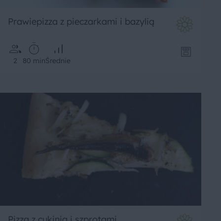
Prawiepizza z pieczarkami i bazylią
2
80 min
Średnie
Pizza z cukinią i szprotami