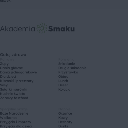
oliwek.
Gotuj zdrowo
Potrawy
Pora dnia
Zupy
Śniadanie
Dania główne
Drugie śniadanie
Dania jednogarnkowe
Przystawka
Dla dzieci
Obiad
Kiszonki i przetwory
Lunch
Sosy
Deser
Sałatki i surówki
Kolacja
Kuchnie świata
Zdrowy fastfood
Specjalne okazje
Napoje
Boże Narodzenie
Grzańce
Wielkanoc
Kawy
Przyjęcia i imprezy
Herbaty
Przyjęcia dla dzieci
Drinki