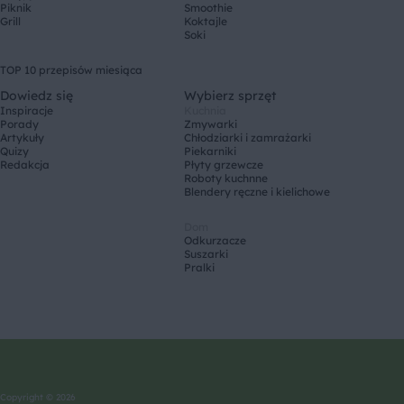
Piknik
Smoothie
Grill
Koktajle
Soki
TOP 10 przepisów miesiąca
Dowiedz się
Wybierz sprzęt
Inspiracje
Kuchnia
Porady
Zmywarki
Artykuły
Chłodziarki i zamrażarki
Quizy
Piekarniki
Redakcja
Płyty grzewcze
Roboty kuchnne
Blendery ręczne i kielichowe
Dom
Odkurzacze
Suszarki
Pralki
Copyright © 2026