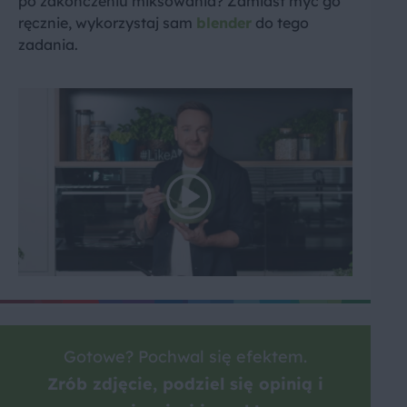
po zakończeniu miksowania? Zamiast myć go
ręcznie, wykorzystaj sam
blender
do tego
zadania.
Gotowe? Pochwal się efektem.
Zrób zdjęcie, podziel się opinią i