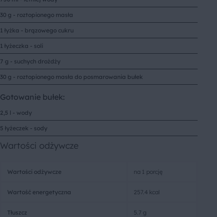
30 g - roztopionego masła
1 łyżka - brązowego cukru
1 łyżeczka - soli
7 g - suchych drożdży
30 g - roztopionego masła do posmarowania bułek
Gotowanie bułek:
2,5 l - wody
5 łyżeczek - sody
Wartości odżywcze
Wartości odżywcze
na 1 porcję
Wartość energetyczna
257.4 kcal
Tłuszcz
5.7 g