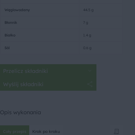
Węglowodany
44.5 g
Błonnik
7 g
Białko
1.4 g
Sól
0.6 g
Przelicz składniki
Wyślij składniki
Opis wykonania
Cały przepis
Krok po kroku