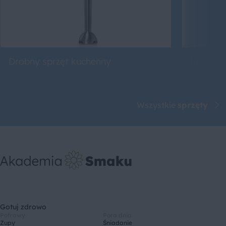
Drobny sprzęt kuchenny
Roboty 
Wszystkie
sprzęty
Gotuj zdrowo
Potrawy
Pora dnia
Zupy
Śniadanie