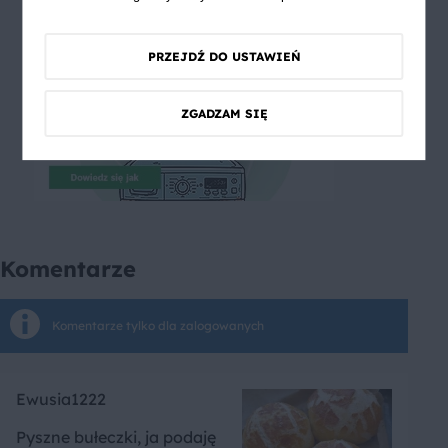
PRZEJDŹ DO USTAWIEŃ
ZGADZAM SIĘ
Komentarze
Komentarze tylko dla zalogowanych
Ewusia1222
Pyszne bułeczki, ja podaję