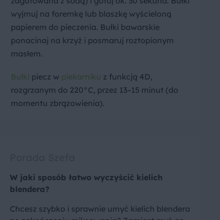
zagotowana z sodą) i gotuj ok. 30 sekund. Bułki
wyjmuj na foremkę lub blaszkę wyścieloną
papierem do pieczenia. Bułki bawarskie
ponacinaj na krzyż i posmaruj roztopionym
masłem.
Bułki
piecz w
piekarniku
z funkcją 4D,
rozgrzanym do 220°C, przez 13–15 minut (do
momentu zbrązowienia).
Porada Szefa
W jaki sposób łatwo wyczyścić kielich
blendera?
Chcesz szybko i sprawnie umyć kielich blendera