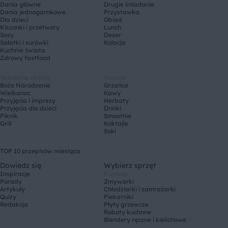
Dania główne
Drugie śniadanie
Dania jednogarnkowe
Przystawka
Dla dzieci
Obiad
Kiszonki i przetwory
Lunch
Sosy
Deser
Sałatki i surówki
Kolacja
Kuchnie świata
Zdrowy fastfood
Specjalne okazje
Napoje
Boże Narodzenie
Grzańce
Wielkanoc
Kawy
Przyjęcia i imprezy
Herbaty
Przyjęcia dla dzieci
Drinki
Piknik
Smoothie
Grill
Koktajle
Soki
TOP 10 przepisów miesiąca
Dowiedz się
Wybierz sprzęt
Inspiracje
Kuchnia
Porady
Zmywarki
Artykuły
Chłodziarki i zamrażarki
Quizy
Piekarniki
Redakcja
Płyty grzewcze
Roboty kuchnne
Blendery ręczne i kielichowe