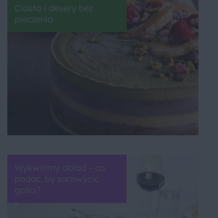
Ciasta i desery bez
pieczenia
Wykwintny obiad – co
podać, by zachwycić
gości?