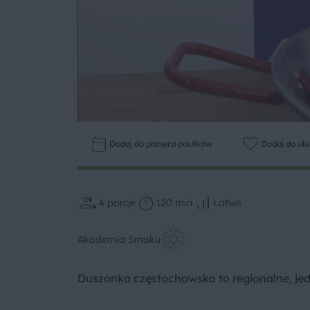
Dodaj do planera posiłków
Dodaj do ul
4
porcje
120 min
Łatwe
Akademia Smaku
Duszonka częstochowska to regionalne, jed