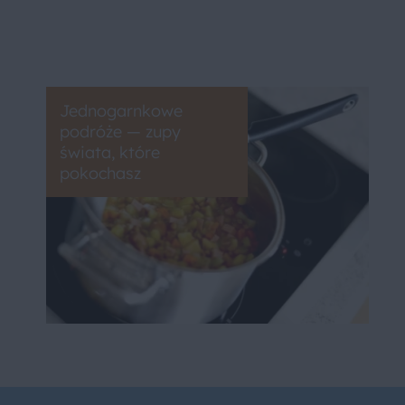
Jednogarnkowe
podróże — zupy
świata, które
pokochasz