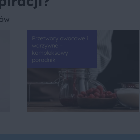
piracji?
sów
Przetwory owocowe i
warzywne –
kompleksowy
poradnik