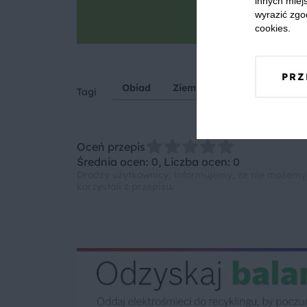
innych miejs
wyrazić zgo
Zrób zdjęcie, po
cookies.
PRZ
Obiad
Ziemniaki
Cebula
K
Tagi
Oceń przepis
Średnia ocen: 0, Liczba ocen: 0
Drodzy użytkownicy, informujemy, że nie możemy
korzystali z przepisu.