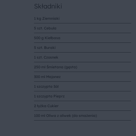
Składniki
1 kg Ziemniaki
5 szt. Cebula
500 g Kiełbasa
5 szt. Buraki
1 szt. Czosnek
250 ml Śmietana (gęsta)
300 ml Majonez
1 szczypta Sól
1 szczypta Pieprz
2 łyżka Cukier
100 ml Oliwa z oliwek (do smażenia)