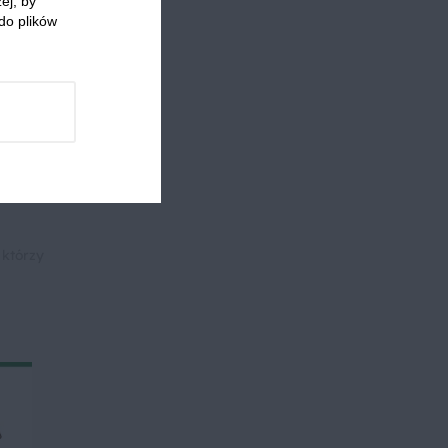
ej, by
do plików
ietana
Obiad z mięsem
Płyty grzewcze
 którzy