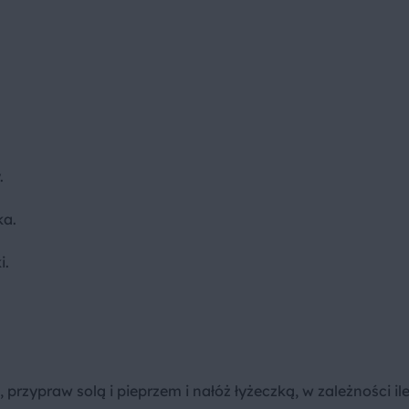
.
ka.
i.
przypraw solą i pieprzem i nałóż łyżeczką, w zależności ile