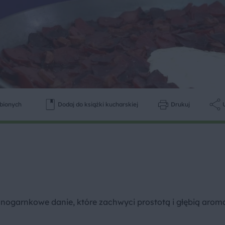
ubionych
Dodaj do książki kucharskiej
Drukuj
nogarnkowe danie, które zachwyci prostotą i głębią arom