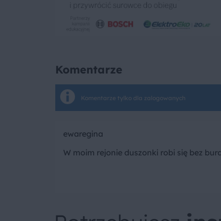
Komentarze
Komentarze tylko dla zalogowanych
ewaregina
W moim rejonie duszonki robi się bez bur