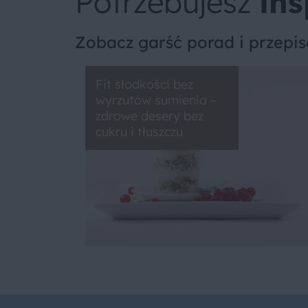
Potrzebujesz
ins
Zobacz garść porad i przepi
Fit słodkości bez
wyrzutów sumienia –
zdrowe desery bez
cukru i tłuszczu