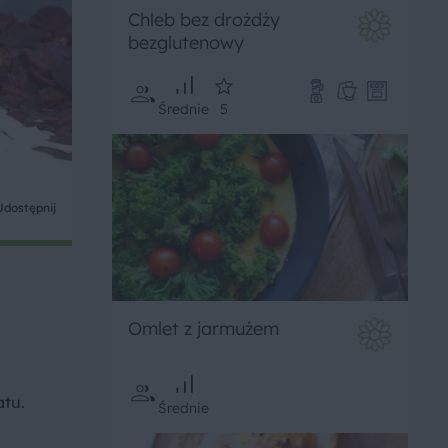
Chleb bez drożdży
bezglutenowy
Średnie
5
Udostępnij
Omlet z jarmużem
atu.
Średnie