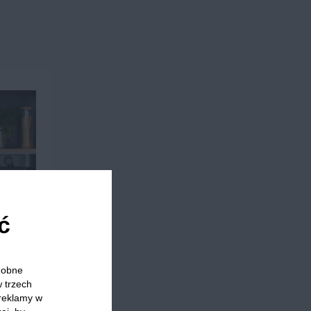
ć
odobne
w trzech
 reklamy w