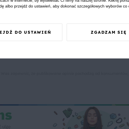
cach w internecie, by wyświetlać Ci filmy na naszej stronie. Kliknij poniż
dę albo przejdź do ustawień, aby dokonać szczegółowych wyborów co 
dziel się opinią i zainspiruj innych!
EJDŹ DO USTAWIEŃ
ZGADZAM SIĘ
iełbasa
Kolacja
Dania jednogarnkowe
Buraki
Śm
 Was zapewnić, że publikowane opinie pochodzą od konsumentów,