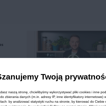
as
 na
i
nie
Szanujemy Twoją prywatnoś
dasz naszą stronę, chcielibyśmy wykorzystywać pliki cookies i inne p
do zbierania danych (m.in. adresy IP, inne identyfikatory internetowe) 
lach: by analizować statystyki ruchu na stronie, by kierować do Ciebie
we? Pochwal się efektem.