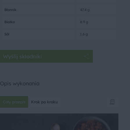
Błonnik
47.4 g
Białko
8.9 g
Sól
1.6 g
Wyślij składniki
Opis wykonania
Cały przepis
Krok po kroku