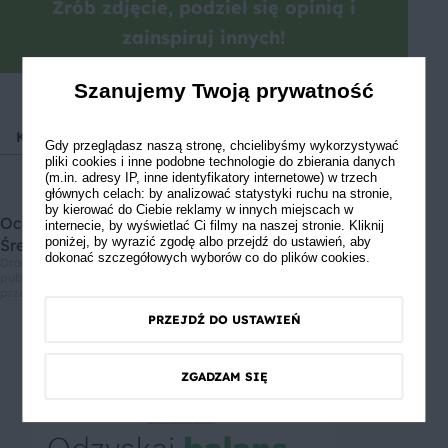
Zrób zdjęcie, podziel się opinią i
zainspiruj innych!
Szanujemy Twoją prywatność
Kuchnie świata
Kuchnia meksykańska
Chili con carn
Gdy przeglądasz naszą stronę, chcielibyśmy wykorzystywać
pliki cookies i inne podobne technologie do zbierania danych
(m.in. adresy IP, inne identyfikatory internetowe) w trzech
głównych celach: by analizować statystyki ruchu na stronie,
by kierować do Ciebie reklamy w innych miejscach w
Oceń przepis
internecie, by wyświetlać Ci filmy na naszej stronie. Kliknij
poniżej, by wyrazić zgodę albo przejdź do ustawień, aby
Średnia ocen: 2.33, Liczba ocen: 3
dokonać szczegółowych wyborów co do plików cookies.
Drodzy użytkownicy, informujemy, że nie możemy Was zapewnić, że
publikowane opinie pochodzą od konsumentów, którzy korzystali z
przepisu.
PRZEJDŹ DO USTAWIEŃ
ZGADZAM SIĘ