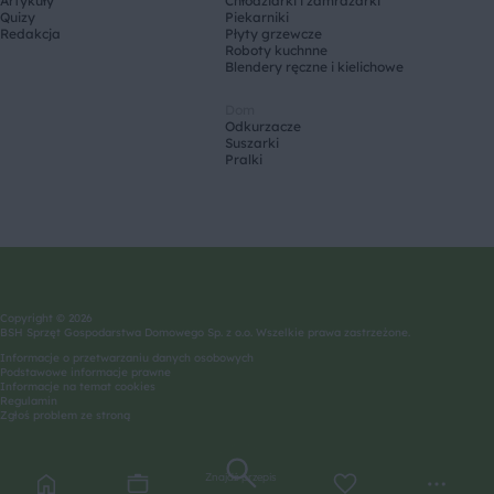
Artykuły
Chłodziarki i zamrażarki
Quizy
Piekarniki
Redakcja
Płyty grzewcze
Roboty kuchnne
Blendery ręczne i kielichowe
Dom
Odkurzacze
Suszarki
Pralki
Copyright © 2026
BSH Sprzęt Gospodarstwa Domowego Sp. z o.o. Wszelkie prawa zastrzeżone.
Informacje o przetwarzaniu danych osobowych
Podstawowe informacje prawne
Informacje na temat cookies
Regulamin
Zgłoś problem ze stroną
Znajdź przepis