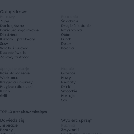
Gotuj zdrowo
Potrawy
Pora dnia
Zupy
Śniadanie
Dania główne
Drugie śniadanie
Dania jednogarnkowe
Przystawka
Dla dzieci
Obiad
Kiszonki i przetwory
Lunch
Sosy
Deser
Sałatki i surówki
Kolacja
Kuchnie świata
Zdrowy fastfood
Specjalne okazje
Napoje
Boże Narodzenie
Grzańce
Wielkanoc
Kawy
Przyjęcia i imprezy
Herbaty
Przyjęcia dla dzieci
Drinki
Piknik
Smoothie
Grill
Koktajle
Soki
TOP 10 przepisów miesiąca
Dowiedz się
Wybierz sprzęt
Inspiracje
Kuchnia
Porady
Zmywarki