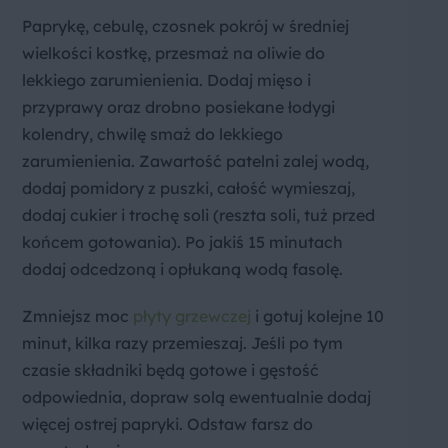
Paprykę, cebulę, czosnek pokrój w średniej
wielkości kostkę, przesmaż na oliwie do
lekkiego zarumienienia. Dodaj mięso i
przyprawy oraz drobno posiekane łodygi
kolendry, chwilę smaż do lekkiego
zarumienienia. Zawartość patelni zalej wodą,
dodaj pomidory z puszki, całość wymieszaj,
dodaj cukier i trochę soli (reszta soli, tuż przed
końcem gotowania). Po jakiś 15 minutach
dodaj odcedzoną i opłukaną wodą fasolę.
Zmniejsz moc
płyty grzewczej
i gotuj kolejne 10
minut, kilka razy przemieszaj. Jeśli po tym
czasie składniki będą gotowe i gęstość
odpowiednia, dopraw solą ewentualnie dodaj
więcej ostrej papryki. Odstaw farsz do