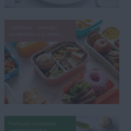
Lunchbox – energia
zamknięta w pudełku
Pomysły na obiady
wegetariańskie