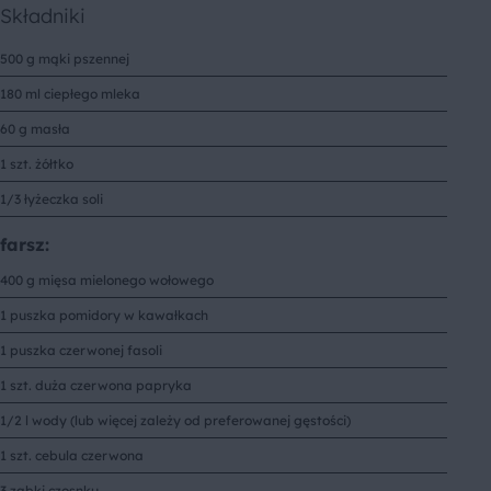
Składniki
500 g mąki pszennej
180 ml ciepłego mleka
60 g masła
1 szt. żółtko
1/3 łyżeczka soli
farsz:
400 g mięsa mielonego wołowego
1 puszka pomidory w kawałkach
1 puszka czerwonej fasoli
1 szt. duża czerwona papryka
1/2 l wody (lub więcej zależy od preferowanej gęstości)
1 szt. cebula czerwona
3 ząbki czosnku