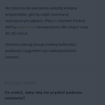
Na blaszce do pieczenia układaj kolejne
empanadas, górną część posmaruj
rozmąconym jajkiem. Piecz i użyciem funkcji
AirFry
piekarnika
temperatura 180 stopni czas
20–25 minut.
Gotowe pierogi posyp świeżą kolendrą i
podawaj z jogurtem lub meksykańskimi
salsami.
Porada Szefa
Co zrobić, żeby olej nie pryskał podczas
smażenia?