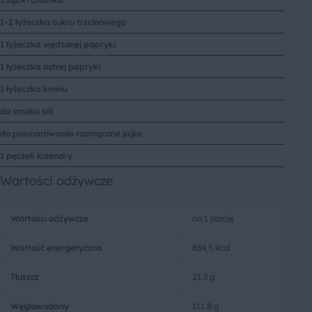
1–2 łyżeczka cukru trzcinowego
1 łyżeczka wędzonej papryki
1 łyżeczka ostrej papryki
1 łyżeczka kminu
do smaku sól
do posmarowania rozmącone jajko
1 pęczek kolendry
Wartości odżywcze
Wartości odżywcze
na 1 porcję
Wartość energetyczna
834.5 kcal
Tłuszcz
21.3 g
Węglowodany
111.8 g