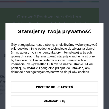
Gotowe? Pochwal się efektem.
Zrób zdjęcie, podziel się opinią i
zainspiruj innych!
Szanujemy Twoją prywatność
Gdy przeglądasz naszą stronę, chcielibyśmy wykorzystywać
pliki cookies i inne podobne technologie do zbierania danych
(m.in. adresy IP, inne identyfikatory internetowe) w trzech
Sałatki i surówki
Lunch
Kolacja
Przyjęcia i impre
głównych celach: by analizować statystyki ruchu na stronie,
by kierować do Ciebie reklamy w innych miejscach w
internecie, by wyświetlać Ci filmy na naszej stronie. Kliknij
poniżej, by wyrazić zgodę albo przejdź do ustawień, aby
dokonać szczegółowych wyborów co do plików cookies.
Oceń przepis
Średnia ocen: 0, Liczba ocen: 0
Drodzy użytkownicy, informujemy, że nie możemy Was zapewnić, że
PRZEJDŹ DO USTAWIEŃ
publikowane opinie pochodzą od konsumentów, którzy korzystali z
przepisu.
ZGADZAM SIĘ