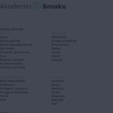
Gotuj zdrowo
Potrawy
Pora dnia
Zupy
Śniadanie
Dania główne
Drugie śniadanie
Dania jednogarnkowe
Przystawka
Dla dzieci
Obiad
Kiszonki i przetwory
Lunch
Sosy
Deser
Sałatki i surówki
Kolacja
Kuchnie świata
Zdrowy fastfood
Specjalne okazje
Napoje
Boże Narodzenie
Grzańce
Wielkanoc
Kawy
Przyjęcia i imprezy
Herbaty
Przyjęcia dla dzieci
Drinki
Piknik
Smoothie
Grill
Koktajle
Soki