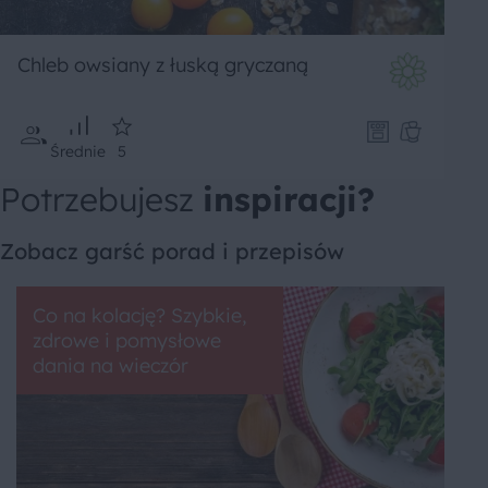
Chleb owsiany z łuską gryczaną
Średnie
5
Potrzebujesz
inspiracji?
Zobacz garść porad i przepisów
Co na kolację? Szybkie,
zdrowe i pomysłowe
dania na wieczór