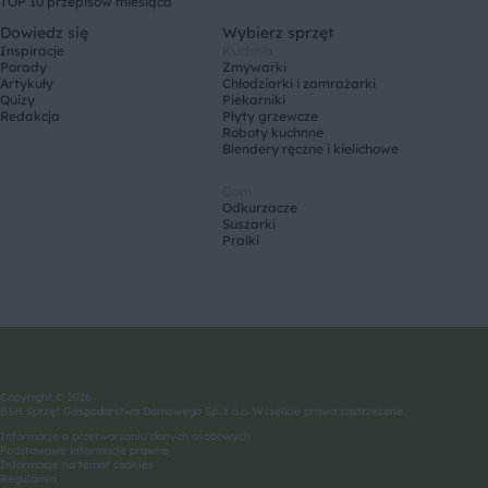
TOP 10 przepisów miesiąca
Dowiedz się
Wybierz sprzęt
Inspiracje
Kuchnia
Porady
Zmywarki
Artykuły
Chłodziarki i zamrażarki
Quizy
Piekarniki
Redakcja
Płyty grzewcze
Roboty kuchnne
Blendery ręczne i kielichowe
Dom
Odkurzacze
Suszarki
Pralki
Copyright © 2026
BSH Sprzęt Gospodarstwa Domowego Sp. z o.o. Wszelkie prawa zastrzeżone.
Informacje o przetwarzaniu danych osobowych
Podstawowe informacje prawne
Informacje na temat cookies
Regulamin