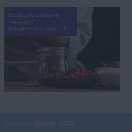
Przetwory owocowe i
warzywne –
kompleksowy poradnik
Wybierz
sprzęt AGD