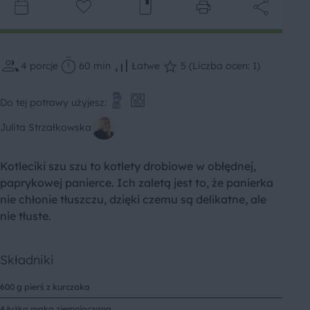
4
porcje
60 min
Łatwe
5 (Liczba ocen: 1)
Do tej potrawy użyjesz:
Julita Strzałkowska
Kotleciki szu szu to kotlety drobiowe w obłędnej,
paprykowej panierce. Ich zaletą jest to, że panierka
nie chłonie tłuszczu, dzięki czemu są delikatne, ale
nie tłuste.
Składniki
600 g pierś z kurczaka
4 łyżka mąka ziemniaczana