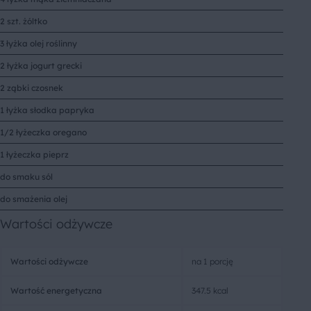
2 szt. żóltko
3 łyżka olej roślinny
2 łyżka jogurt grecki
2 ząbki czosnek
1 łyżka słodka papryka
1/2 łyżeczka oregano
1 łyżeczka pieprz
do smaku sól
do smażenia olej
Wartości odżywcze
Wartości odżywcze
na 1 porcję
Wartość energetyczna
347.5 kcal