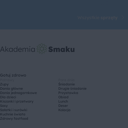
Wszystkie
sprzęty
Gotuj zdrowo
Potrawy
Pora dnia
Zupy
Śniadanie
Dania główne
Drugie śniadanie
Dania jednogarnkowe
Przystawka
Dla dzieci
Obiad
Kiszonki i przetwory
Lunch
Sosy
Deser
Sałatki i surówki
Kolacja
Kuchnie świata
Zdrowy fastfood