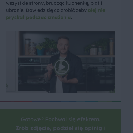
wszystkie strony, brudząc kuchenkę, blat i
ubranie. Dowiedz się co zrobić żeby
olej nie
pryskał podczas smażenia
.
Gotowe? Pochwal się efektem.
Zrób zdjęcie, podziel się opinią i