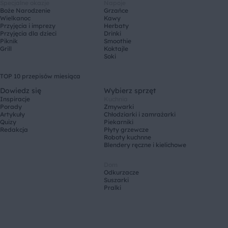
Specjalne okazje
Napoje
Boże Narodzenie
Grzańce
Wielkanoc
Kawy
Przyjęcia i imprezy
Herbaty
Przyjęcia dla dzieci
Drinki
Piknik
Smoothie
Grill
Koktajle
Soki
TOP 10 przepisów miesiąca
Dowiedz się
Wybierz sprzęt
Inspiracje
Kuchnia
Porady
Zmywarki
Artykuły
Chłodziarki i zamrażarki
Quizy
Piekarniki
Redakcja
Płyty grzewcze
Roboty kuchnne
Blendery ręczne i kielichowe
Dom
Odkurzacze
Suszarki
Pralki