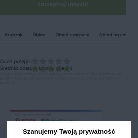
zainspiruj innych!
Kurczak
Obiad
Obiad z mięsem
Obiad na ciepło
Oceń przepis
Średnia ocen: 5, Liczba ocen: 1
Drodzy użytkownicy, informujemy, że nie możemy Was zapewnić, że
publikowane opinie pochodzą od konsumentów, którzy korzystali z
przepisu.
Szanujemy Twoją prywatność