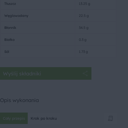
Tłuszcz
13.25 g
Węglowodany
22.5 g
Błonnik
34.5 g
Białko
0.3 g
Sól
1.73 g
Wyślij składniki
Opis wykonania
Cały przepis
Krok po kroku