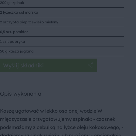
200 g szpinak
2 łyżeczka sól morska
2 szczypta pieprz świeżo mielony
0,5 szt. pomidor
1 szt. papryka
50 g kasza jaglana
Wyślij składniki
Opis wykonania
Kaszę ugotować w lekko osolonej wodzie W
międzyczasie przygotowujemy szpinak: - czosnek
podsmażamy z cebulką na łyżce oleju kokosowego, -
dodajemy szpinak świeży lub mrożony - opcjonalnie