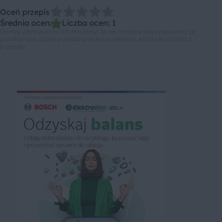
Oceń przepis
Średnia ocen: 1, Liczba ocen: 1
Drodzy użytkownicy, informujemy, że nie możemy Was zapewnić, że
publikowane opinie pochodzą od konsumentów, którzy korzystali z
przepisu.