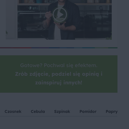
Gotowe? Pochwal się efektem.
Zrób zdjęcie, podziel się opinią i
zainspiruj innych!
Czosnek
Cebula
Szpinak
Pomidor
Papryka