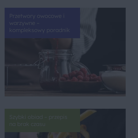
Przetwory owocowe i
warzywne –
kompleksowy poradnik
Szybki obiad – przepis
na brak czasu