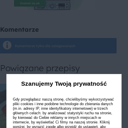
Komentarze
Komentarze tylko dla zalogowanych
Powiązane przepisy
Szanujemy Twoją prywatność
Gdy przeglądasz naszą stronę, chcielibyśmy wykorzystywać
pliki cookies i inne podobne technologie do zbierania danych
(m.in. adresy IP, inne identyfikatory internetowe) w trzech
głównych celach: by analizować statystyki ruchu na stronie,
by kierować do Ciebie reklamy w innych miejscach w
internecie, by wyświetlać Ci filmy na naszej stronie. Kliknij
poniżej, by wyrazić zgodę albo przejdź do ustawień, aby