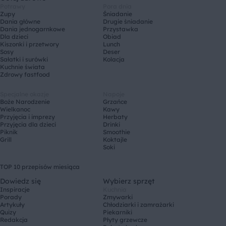
Potrawy
Pora dnia
Zupy
Śniadanie
Dania główne
Drugie śniadanie
Dania jednogarnkowe
Przystawka
Dla dzieci
Obiad
Kiszonki i przetwory
Lunch
Sosy
Deser
Sałatki i surówki
Kolacja
Kuchnie świata
Zdrowy fastfood
Specjalne okazje
Napoje
Boże Narodzenie
Grzańce
Wielkanoc
Kawy
Przyjęcia i imprezy
Herbaty
Przyjęcia dla dzieci
Drinki
Piknik
Smoothie
Grill
Koktajle
Soki
TOP 10 przepisów miesiąca
Dowiedz się
Wybierz sprzęt
Inspiracje
Kuchnia
Porady
Zmywarki
Artykuły
Chłodziarki i zamrażarki
Quizy
Piekarniki
Redakcja
Płyty grzewcze