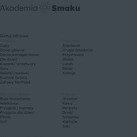
Gotuj zdrowo
Potrawy
Pora dnia
Zupy
Śniadanie
Dania główne
Drugie śniadanie
Dania jednogarnkowe
Przystawka
Dla dzieci
Obiad
Kiszonki i przetwory
Lunch
Sosy
Deser
Sałatki i surówki
Kolacja
Kuchnie świata
Zdrowy fastfood
Specjalne okazje
Napoje
Boże Narodzenie
Grzańce
Wielkanoc
Kawy
Przyjęcia i imprezy
Herbaty
Przyjęcia dla dzieci
Drinki
Piknik
Smoothie
Grill
Koktajle
Soki