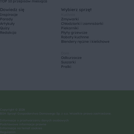
TOP 10 przepisów miesiąca
Dowiedz się
Wybierz sprzęt
Inspiracje
Kuchnia
Porady
Zmywarki
Artykuły
Chłodziarki i zamrażarki
Quizy
Piekarniki
Redakcja
Płyty grzewcze
Roboty kuchnne
Blendery ręczne i kielichowe
Dom
Odkurzacze
Suszarki
Pralki
Copyright © 2026
BSH Sprzęt Gospodarstwa Domowego Sp. z o.o. Wszelkie prawa zastrzeżone.
Informacje o przetwarzaniu danych osobowych
Podstawowe informacje prawne
Informacje na temat cookies
Regulamin