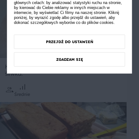
głównych celach: by analizować statystyki ruchu na stronie,
by kierować do Ciebie reklamy w innych miejscach w
internecie, by wyświetlać Ci filmy na naszej stronie. Kliknij
poniżej, by wyrazić zgodę albo przejdź do ustawień, aby
dokonać szczegółowych wyborów co do plików cookies.
PRZEJDŹ DO USTAWIEŃ
ZGADZAM SIĘ
Kremowy pasztet z krolika z suszona
śliwka.
Średnie