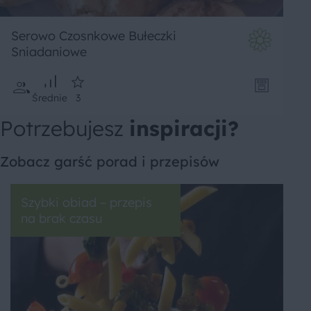
Serowo Czosnkowe Bułeczki
Sniadaniowe
Średnie
3
Potrzebujesz
inspiracji?
Zobacz garść porad i przepisów
Szybki obiad – przepis
na brak czasu