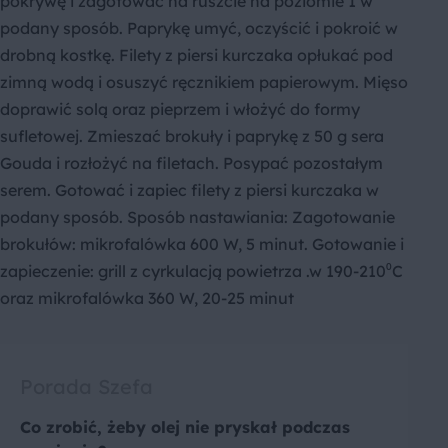
pokrywę i zagotować na ruszcie na poziomie 1 w
podany sposób. Paprykę umyć, oczyścić i pokroić w
drobną kostkę. Filety z piersi kurczaka opłukać pod
zimną wodą i osuszyć ręcznikiem papierowym. Mięso
doprawić solą oraz pieprzem i włożyć do formy
sufletowej. Zmieszać brokuły i paprykę z 50 g sera
Gouda i rozłożyć na filetach. Posypać pozostałym
serem. Gotować i zapiec filety z piersi kurczaka w
podany sposób. Sposób nastawiania: Zagotowanie
brokułów: mikrofalówka 600 W, 5 minut. Gotowanie i
zapieczenie: grill z cyrkulacją powietrza .w 190-210⁰C
oraz mikrofalówka 360 W, 20-25 minut
Porada Szefa
Co zrobić, żeby olej nie pryskał podczas