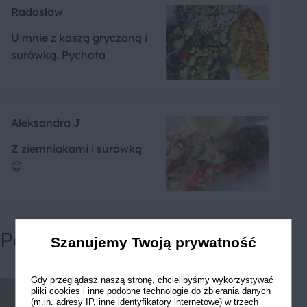
Radosław
U mnie z kaszą gryczaną i
surówką. Pychota
Aleksandra J
Z ziemniakami i surówką
😊
Powiązane przepisy
Szanujemy Twoją prywatność
Gdy przeglądasz naszą stronę, chcielibyśmy wykorzystywać
pliki cookies i inne podobne technologie do zbierania danych
(m.in. adresy IP, inne identyfikatory internetowe) w trzech