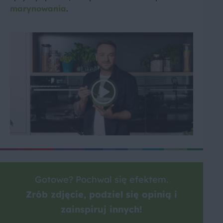
marynowania
.
Gotowe? Pochwal się efektem.
Zrób zdjęcie, podziel się opinią i
zainspiruj innych!