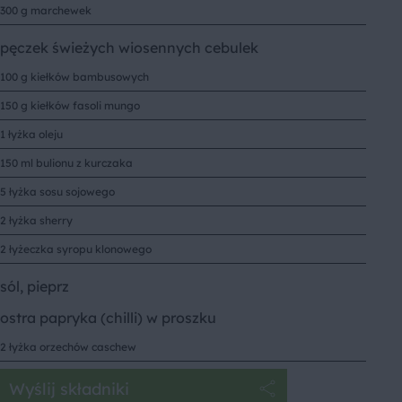
300 g marchewek
pęczek świeżych wiosennych cebulek
100 g kiełków bambusowych
150 g kiełków fasoli mungo
1 łyżka oleju
150 ml bulionu z kurczaka
5 łyżka sosu sojowego
2 łyżka sherry
2 łyżeczka syropu klonowego
sól, pieprz
ostra papryka (chilli) w proszku
2 łyżka orzechów caschew
Wyślij składniki