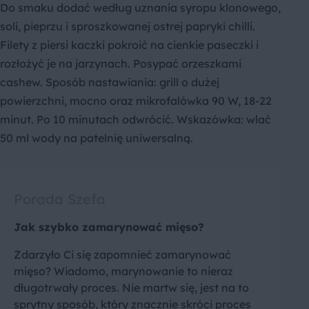
Do smaku dodać według uznania syropu klonowego,
soli, pieprzu i sproszkowanej ostrej papryki chilli.
Filety z piersi kaczki pokroić na cienkie paseczki i
rozłożyć je na jarzynach. Posypać orzeszkami
cashew. Sposób nastawiania: grill o dużej
powierzchni, mocno oraz mikrofalówka 90 W, 18-22
minut. Po 10 minutach odwrócić. Wskazówka: wlać
50 ml wody na patelnię uniwersalną.
Porada Szefa
Jak szybko zamarynować mięso?
Zdarzyło Ci się zapomnieć zamarynować
mięso? Wiadomo, marynowanie to nieraz
długotrwały proces. Nie martw się, jest na to
sprytny sposób, który znacznie skróci proces