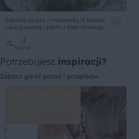
Sałatka na lato z mozzarellą di bufala,
rukwią wodną i pesto z ziela oliwnego
Średnie
Potrzebujesz
inspiracji?
Zobacz garść porad i przepisów
Zapach świeżego chleba
– jak upiec idealne
domowe pieczywo krok
po kroku