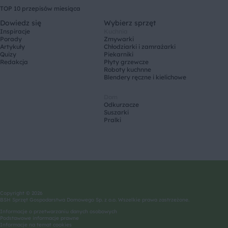
TOP 10 przepisów miesiąca
Dowiedz się
Wybierz sprzęt
Inspiracje
Kuchnia
Porady
Zmywarki
Artykuły
Chłodziarki i zamrażarki
Quizy
Piekarniki
Redakcja
Płyty grzewcze
Roboty kuchnne
Blendery ręczne i kielichowe
Dom
Odkurzacze
Suszarki
Pralki
Copyright © 2026
BSH Sprzęt Gospodarstwa Domowego Sp. z o.o. Wszelkie prawa zastrzeżone.
Informacje o przetwarzaniu danych osobowych
Podstawowe informacje prawne
Informacje na temat cookies