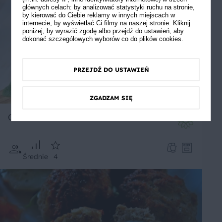
głównych celach: by analizować statystyki ruchu na stronie,
by kierować do Ciebie reklamy w innych miejscach w
internecie, by wyświetlać Ci filmy na naszej stronie. Kliknij
poniżej, by wyrazić zgodę albo przejdź do ustawień, aby
dokonać szczegółowych wyborów co do plików cookies.
PRZEJDŹ DO USTAWIEŃ
ZGADZAM SIĘ
Chleb Shreka
Średnie
4