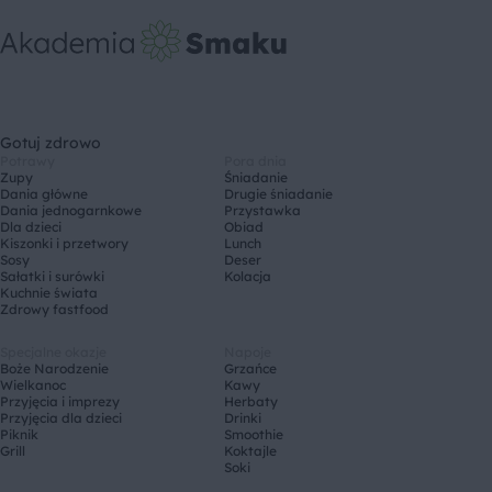
Gotuj zdrowo
Potrawy
Pora dnia
Zupy
Śniadanie
Dania główne
Drugie śniadanie
Dania jednogarnkowe
Przystawka
Dla dzieci
Obiad
Kiszonki i przetwory
Lunch
Sosy
Deser
Sałatki i surówki
Kolacja
Kuchnie świata
Zdrowy fastfood
Specjalne okazje
Napoje
Boże Narodzenie
Grzańce
Wielkanoc
Kawy
Przyjęcia i imprezy
Herbaty
Przyjęcia dla dzieci
Drinki
Piknik
Smoothie
Grill
Koktajle
Soki