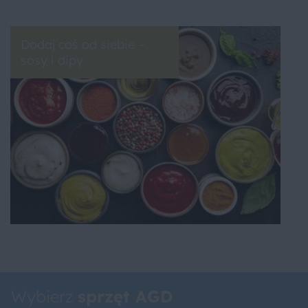
Dodaj coś od siebie –
sosy i dipy
Wybierz
sprzęt AGD