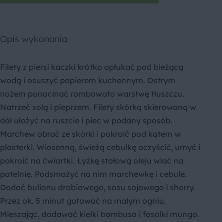
Opis wykonania
Filety z piersi kaczki krótko opłukać pod bieżącą
wodą i osuszyć papierem kuchennym. Ostrym
nożem ponacinać rombowato warstwę tłuszczu.
Natrzeć solą i pieprzem. Filety skórką skierowaną w
dół ułożyć na ruszcie i piec w podany sposób.
Marchew obrać ze skórki i pokroić pod kątem w
plasterki. Wiosenną, świeżą cebulkę oczyścić, umyć i
pokroić na ćwiartki. Łyżkę stołową oleju wlać na
patelnię. Podsmażyć na nim marchewkę i cebule.
Dodać bulionu drobiowego, sosu sojowego i sherry.
Przez ok. 5 minut gotować na małym ogniu.
Mieszając, dodawać kiełki bambusa i fasolki mungo.